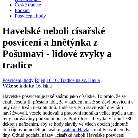
České tradice
Podzim
Posvícení, hody
Havelské neboli císařské
posvícení a hnětýnka z
Pošumaví - lidové zvyky a
tradice
Posvícení, hody
Říjen
16.10. Tradice na sv. Havla
Váže se k datu:
16. října
Havelské posvícení je také známo jako císařské. To proto, že se
císaři Josefu II. přestalo líbit, že v každém místě se slaví posvícení v
jiný čas a trvá i několik dnů. Lidé se v tyto slavnostní dny rádi
navštěvovali, vesele hodovali a pracovní morálka velice trpěla a tím
byly narušovány podzimní práce. Proto Josef II. vydal v říjnu 1786
dekret s nařízením, aby se hody slavily ve všech obcích jednotně
třetí říjnovou neděli po svátku
svatého Havla
a mohly trvat jen dva
dny. Odtud pochází název „císařské neboli Havelské posvícení