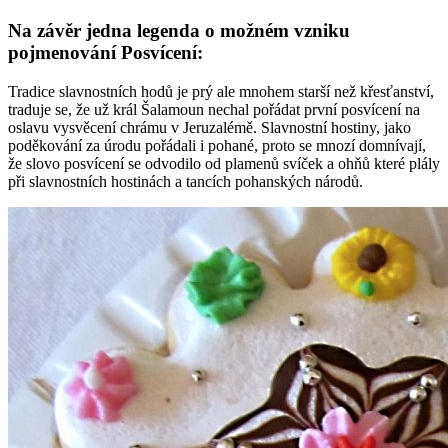
Na závěr jedna legenda o možném vzniku
pojmenování Posvícení:
Tradice slavnostních hodů je prý ale mnohem starší než křesťanství,
traduje se, že už král Šalamoun nechal pořádat první posvícení na
oslavu vysvěcení chrámu v Jeruzalémě. Slavnostní hostiny, jako
poděkování za úrodu pořádali i pohané, proto se mnozí domnívají,
že slovo posvícení se odvodilo od plamenů svíček a ohňů které plály
při slavnostních hostinách a tancích pohanských národů.