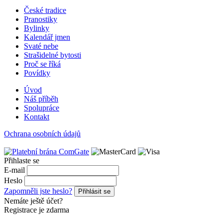
České tradice
Pranostiky
Bylinky
Kalendář jmen
Svaté nebe
Strašidelné bytosti
Proč se říká
Povídky
Úvod
Náš příběh
Spolupráce
Kontakt
Ochrana osobních údajů
Přihlaste se
E-mail
Heslo
Zapomněli jste heslo?
Přihlásit se
Nemáte ještě účet?
Registrace je zdarma