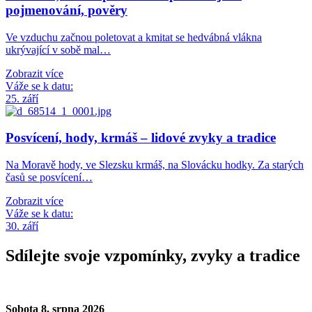
pojmenování, pověry
Ve vzduchu začnou poletovat a kmitat se hedvábná vlákna
ukrývající v sobě mal…
Zobrazit více
Váže se k datu:
25. září
Posvícení, hody, krmáš – lidové zvyky a tradice
Na Moravě hody, ve Slezsku krmáš, na Slovácku hodky. Za starých
časů se posvícení…
Zobrazit více
Váže se k datu:
30. září
Sdílejte svoje vzpomínky, zvyky a tradice
Sobota 8. srpna 2026