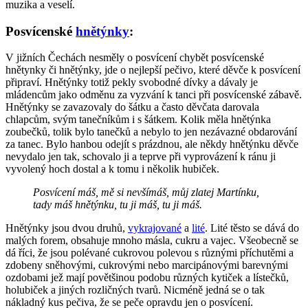
muzika a veselí.
Posvícenské
hnětýnky
:
V jižních Čechách nesměly o posvícení chybět posvícenské
hnětynky či hnětýnky, jde o
nejlepší pečivo, které děvče k posvícení
připraví. Hnětýnky totiž pekly svobodné dívky a dávaly je
mládencům jako odměnu za vyzvání k tanci při posvícenské zábavě.
Hnětýnky se zavazovaly do šátku a často děvčata darovala
chlapcům, svým tanečníkům i s šátkem. Kolik měla hnětýnka
zoubečků, tolik bylo tanečků a nebylo to jen nezávazné obdarování
za tanec. Bylo hanbou odejít s prázdnou, ale někdy hnětýnku děvče
nevydalo jen tak, schovalo ji a teprve při vyprovázení k ránu ji
vyvolený hoch dostal a k tomu i několik hubiček.
Posvícení máš, mě si nevšímáš, můj zlatej Martínku,
tady máš hnětýnku, tu ji máš, tu ji máš.
Hnětýnky jsou dvou druhů,
vykrajované
a
lité
. Lité těsto se dává do
malých forem, obsahuje mnoho másla, cukru a vajec. Všeobecně se
dá říci, že jsou polévané cukrovou polevou s různými příchutěmi a
zdobeny sněhovými, cukrovými nebo marcipánovými barevnými
ozdobami jež mají povětšinou podobu různých kytiček a lístečků,
holubiček a jiných rozličných tvarů. Nicméně jedná se o tak
nákladný kus pečiva, že se peče opravdu jen o posvícení.