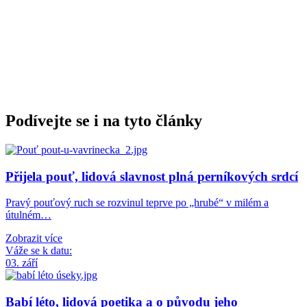
Podívejte se i na tyto články
Přijela pouť, lidová slavnost plná perníkových srdcí
Pravý pouťový ruch se rozvinul teprve po „hrubé“ v milém a
útulném…
Zobrazit více
Váže se k datu:
03. září
Babí léto, lidová poetika a o původu jeho