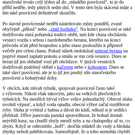
staročeské trvalo celý týden až do „mladého posvícení“, to je do
příští neděle, tedy plných sedm dní. V tento den byla skácená máje a
tím také posvícení definitivně skončilo.
Po slavné posvícenské neděli následovalo místy pondělí, zvané
obyčejně „pěkná“ nebo
„zlatá hodinka“
. Na konci posvícení se také
dodržovala stará pohanská tradice oběti, tam kde chasa obcházela
vesnici vozila s sebou i nazdobeného berana, kterého na konci
průvodu sťali před hospodou a jeho maso posloužilo k přípravě
večeře pro celou chasu. Pokud stárek nedokázal
setnout berana
na
poprvé musel zaplatit pokutu a smála se mu celá vesnice. Dnes se
beran již jen obřadně vozí při obchůzce. V jiných vesnicích
dodržovali podobný obřad s
kačerem
nebo s
kohoutem
. Dnes se
také slaví posvícení, ale je to již jen pouhý stín staročeského
posvícení a bohatýrské doby.
V obcích, kde mívali rybník, spojovali posvícení často také
s výlovem. Nikoli však takovým, jako na velkých jihočeských
rybnících. Na menších býval výlov velice jednoduchý. Obecní sluha
uvolnil výpusť, a když voda opadla, obecní výbor začal rozdělovat
ryby. Sluha je vybíral z bahna a dával do kádí, odkud si je sedláci
přebírali. Dříve panovala panská spravedlnost, že bohatí dostali
největší kusy, na chudší zbyly menší ryby a na chalupníky až to, co
zbylo. Když se odtroubilo „hoří“, skočila mládež do vody a hledala
zbytky neboli paběrkovala. Samozřejmě, že u toho nemohla chybět