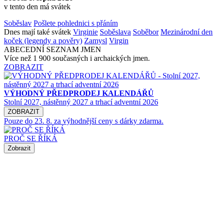
v tento den má svátek
Soběslav
Pošlete pohlednici s přáním
Dnes mají také svátek
Virginie
Soběslava
Soběbor
Mezinárodní den
koček (legendy a pověry)
Zamysl
Virgin
ABECEDNÍ SEZNAM JMEN
Více než 1 900 současných i archaických jmen.
ZOBRAZIT
VÝHODNÝ PŘEDPRODEJ KALENDÁŘŮ
Stolní 2027, nástěnný 2027 a trhací adventní 2026
ZOBRAZIT
Pouze do 23. 8. za výhodnější ceny s dárky zdarma.
PROČ SE ŘÍKÁ
Zobrazit