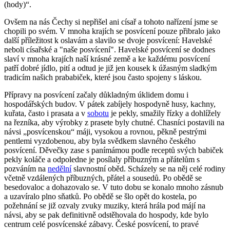
(hody)“.
Ovšem na nás Čechy si nepřišel ani císař a tohoto nařízení jsme se
chopili po svém. V mnoha krajích se posvícení pouze přibralo jako
další příležitost k oslavám a slavilo se dvoje posvícení: Havelské
neboli císařské a "naše posvícení". Havelské posvícení se dodnes
slaví v mnoha krajích naší krásné země a ke každému posvícení
patří dobré jídlo, pití a odtud je již jen kousek k úžasným sladkým
tradicím našich prababiček, které jsou často spojeny s láskou.
Přípravy na posvícení začaly důkladným úklidem domu i
hospodářských budov. V pátek zabíjely hospodyně husy, kachny,
kuřata, často i prasata a v
sobotu
je pekly, smažily řízky a dohlížely
na řezníka, aby výrobky z prasete byly chutné. Chasníci postavili na
návsi „posvícenskou“ máji, vysokou a rovnou, pěkně pestrými
pentlemi vyzdobenou, aby byla svědkem slavného českého
posvícení. Děvečky zase s panímámou podle receptů svých babiček
pekly koláče a odpoledne je posílaly příbuzným a přátelům s
pozváním na
nedělní
slavnostní oběd. Scházely se na něj celé rodiny
včetně vzdálených příbuzných, přátel a sousedů. Po obědě se
besedovaloc a dohazovalo se. V tuto dobu se konalo mnoho zásnub
a uzavíralo plno sňatků. Po obědě se šlo opět do kostela, po
požehnání se již ozvaly zvuky muziky, která hrála pod májí na
návsi, aby se pak definitivně odstěhovala do hospody, kde bylo
centrum celé posvícenské zábavy. České posvícení, to pravé