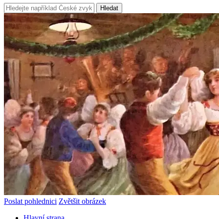
Hledat
Poslat pohlednici
Zvětšit obrázek
Hlavní strana