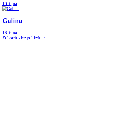
16. října
Galina
16. října
Zobrazit více pohlednic