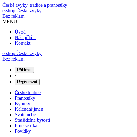
České zvyky, tradice a pranostiky
e-shop
České zvyky
Bez reklam
MENU
Úvod
Náš příběh
Kontakt
e-shop České zvyky
Bez reklam
Přihlásit
/
Registrovat
České tradice
Pranostiky
Bylinky
Kalendář jmen
Svaté nebe
Strašidelné bytosti
Proč se říká
Povídky