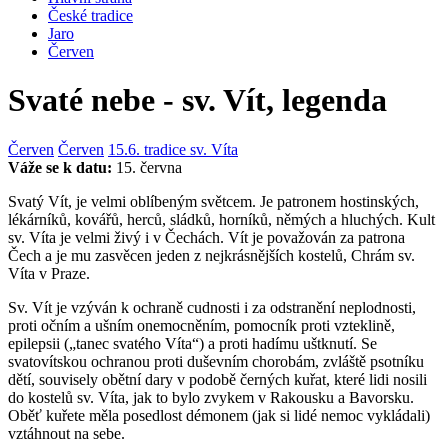
České tradice
Jaro
Červen
Svaté nebe - sv. Vít, legenda
Červen
Červen
15.6. tradice sv. Víta
Váže se k datu:
15. června
Svatý Vít, je velmi oblíbeným světcem. Je patronem hostinských,
lékárníků, kovářů, herců, sládků, horníků, němých a hluchých. Kult
sv. Víta je velmi živý i v Čechách. Vít je považován za patrona
Čech a je mu zasvěcen jeden z nejkrásnějších kostelů, Chrám sv.
Víta v Praze.
Sv. Vít je vzýván k ochraně cudnosti i za odstranění neplodnosti,
proti očním a ušním onemocněním, pomocník proti vzteklině,
epilepsii („tanec svatého Víta“) a proti hadímu uštknutí. Se
svatovítskou ochranou proti duševním chorobám, zvláště psotníku
dětí, souvisely obětní dary v podobě černých kuřat, které lidi nosili
do kostelů sv. Víta, jak to bylo zvykem v Rakousku a Bavorsku.
Oběť kuřete měla posedlost démonem (jak si lidé nemoc vykládali)
vztáhnout na sebe.