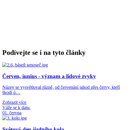
Podívejte se i na tyto články
Červen, iunius - význam a lidové zvyky
Název se vysvětloval různě, od červenání jahod přes červy, kteří
škodí ú…
Zobrazit více
Váže se k datu:
01. června
Světový den jízdního kola