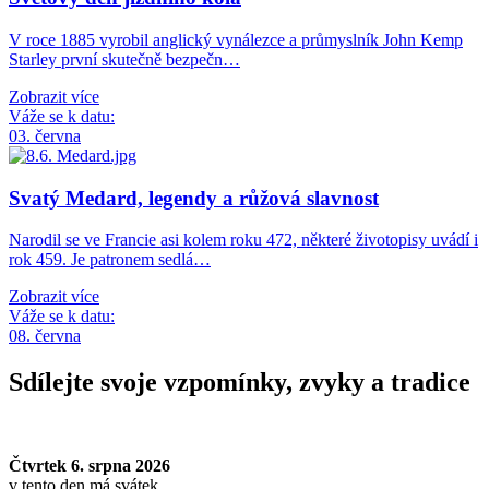
V roce 1885 vyrobil anglický vynálezce a průmyslník John Kemp
Starley první skutečně bezpečn…
Zobrazit více
Váže se k datu:
03. června
Svatý Medard, legendy a růžová slavnost
Narodil se ve Francie asi kolem roku 472, některé životopisy uvádí i
rok 459. Je patronem sedlá…
Zobrazit více
Váže se k datu:
08. června
Sdílejte svoje vzpomínky, zvyky a tradice
Čtvrtek 6. srpna 2026
v tento den má svátek