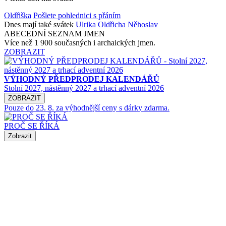
Oldřiška
Pošlete pohlednici s přáním
Dnes mají také svátek
Ulrika
Oldřicha
Něhoslav
ABECEDNÍ SEZNAM JMEN
Více než 1 900 současných i archaických jmen.
ZOBRAZIT
VÝHODNÝ PŘEDPRODEJ KALENDÁŘŮ
Stolní 2027, nástěnný 2027 a trhací adventní 2026
ZOBRAZIT
Pouze do 23. 8. za výhodnější ceny s dárky zdarma.
PROČ SE ŘÍKÁ
Zobrazit