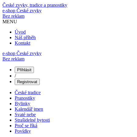
České zvyky, tradice a pranostiky
e-shop
České zvyky
Bez reklam
MENU
Úvod
Náš příběh
Kontakt
e-shop České zvyky
Bez reklam
Přihlásit
/
Registrovat
České tradice
Pranostiky
Bylinky
Kalendář jmen
Svaté nebe
Strašidelné bytosti
Proč se říká
Povídky