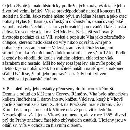
O jeho životě je málo historicky podložených zpráv, však také jeho
život byl velmi krátký. Vít se pravděpodobně narodil koncem III.
století na Sicílii. Jako rodné město bývá uváděna Masara a jako otec
bohatý Hylas (či Ilasius), s římským občanstvím, označovaný také
za pohanského šlechtice. Jako vychovatelé jsou uváděni křesťanská
chůva Krescencie a její manžel Modest. Nejstarší zachovaný
životopis pochází až ze VII. století a popisuje Víta jako zázračného
chlapce, kterého nedokázal od víry nikdo odvrátit. Ani jeho
pohanský otec, ani soudce Valerián, ani císař Dioklecián, ani
smrtelná muka. Zemřel mučednickou smrtí asi ve věku 12 let. Podle
legendy ho vhodili do kotle s vařícím olejem, chlapci se však
zázrakem nic nestalo. Měl ho tedy rozsápat lev, ale zvíře pokojně
ulehlo k jeho nohám. Pak ho mučitelé natáhli na skřipec a nakonec
sťali. Uvádí se, že při jeho popravě se začaly bořit vlivem
zemětřesení pohanské chrámy.
V 8. století byly jeho ostatky přeneseny do francouzského St.
Dennis a odtud do kláštera v Corvey. Rámě sv. Víta bylo německým
králem Jindřichem I. darováno sv. knížeti Václavu, který k Vítově
poctě zbudoval začátkem X. stol. na Pražském hradě chrám. Císař
Karel IV. tam pak nechal k Vítově oslavě postavit katedrálu.
Nespokojil se však jen s Vítovým ramenem, ale v roce 1355 přivezl
prý do Prahy značnou část jeho zbývajících ostatků. Uloženy jsou v
oltáři sv. Víta v ochozu za hlavním oltářem.