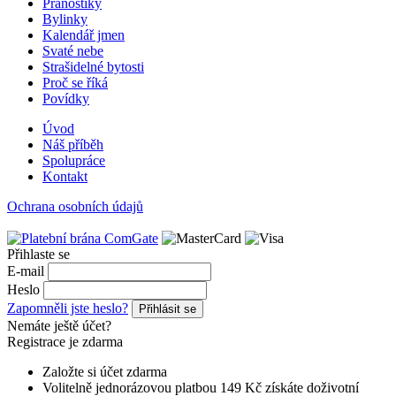
Pranostiky
Bylinky
Kalendář jmen
Svaté nebe
Strašidelné bytosti
Proč se říká
Povídky
Úvod
Náš příběh
Spolupráce
Kontakt
Ochrana osobních údajů
Přihlaste se
E-mail
Heslo
Zapomněli jste heslo?
Přihlásit se
Nemáte ještě účet?
Registrace je zdarma
Založte si účet zdarma
Volitelně jednorázovou platbou 149 Kč získáte doživotní