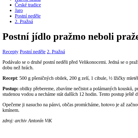
České tradice
Jaro
Postní neděle
2. Pražná
Postní jídlo pražmo neboli praže
Recepty
Postní neděle
2. Pražná
Podávalo se o druhé postní neděli před Velikonocemi. Jedná se o pražené
dobu než hrách.
Recept
: 500 g pšeničných obilek, 200 g zelí, 1 cibule, ½ lžičky mlet
Postup:
obilky přebereme, zbavíme nečistot a polámaných kousků, pro
studenou vodou a necháme stát dalších 12 hodin. Tento postup ještě dv
Opečeme ji nasucho na pánvi, občas promícháme, hotovo je až začnou
kmínem.
zdroj: archiv Antonín ViK