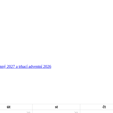
út
st
čt