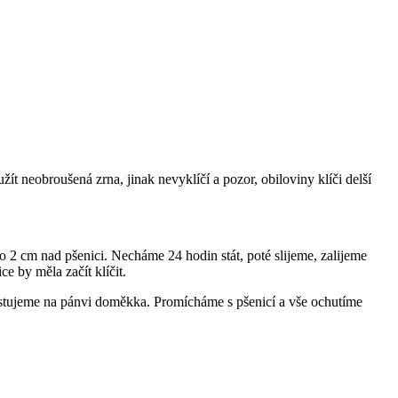
žít neobroušená zrna, jinak nevyklíčí a pozor, obiloviny klíči delší
2 cm nad pšenici. Necháme 24 hodin stát, poté slijeme, zalijeme
e by měla začít klíčit.
estujeme na pánvi doměkka. Promícháme s pšenicí a vše ochutíme