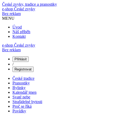
České zvyky, tradice a pranostiky
e-shop
České zvyky
Bez reklam
MENU
Úvod
Náš příběh
Kontakt
e-shop České zvyky
Bez reklam
Přihlásit
/
Registrovat
České tradice
Pranostiky
Bylinky
Kalendář jmen
Svaté nebe
Strašidelné bytosti
Proč se říká
Povídky