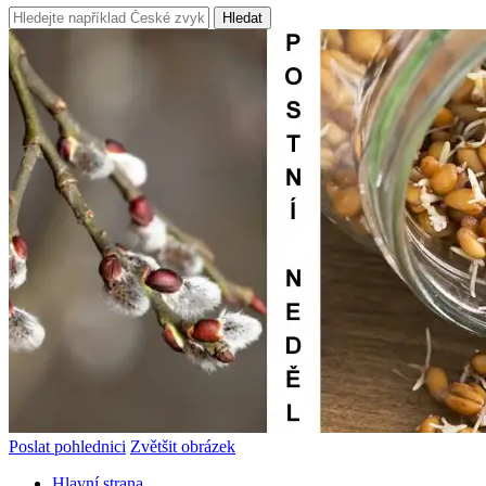
Hledat
Poslat pohlednici
Zvětšit obrázek
Hlavní strana