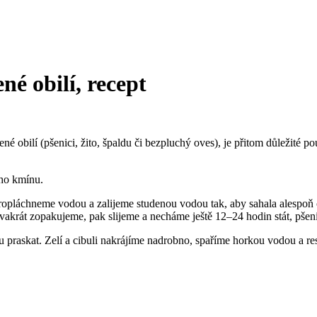
né obilí, recept
 obilí (pšenici, žito, špaldu či bezpluchý oves), je přitom důležité pou
ého kmínu.
pláchneme vodou a zalijeme studenou vodou tak, aby sahala alespoň o 
akrát zopakujeme, pak slijeme a necháme ještě 12–24 hodin stát, pšenic
 praskat. Zelí a cibuli nakrájíme nadrobno, spaříme horkou vodou a r