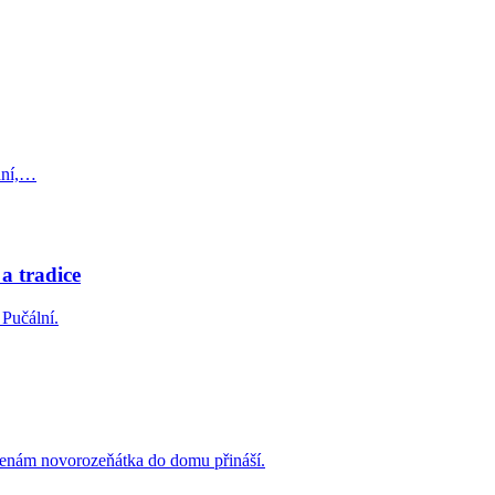
 dní,…
 a tradice
 Pučální.
a ženám novorozeňátka do domu přináší.