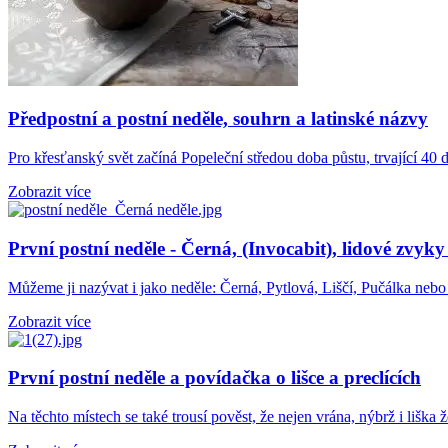
Předpostní a postní neděle, souhrn a latinské názvy
Pro křesťanský svět začíná Popeleční středou doba půstu, trvající 40
Zobrazit více
První postní neděle - Černá, (Invocabit), lidové zvyky
Můžeme ji nazývat i jako neděle: Černá, Pytlová, Liščí, Pučálka nebo
Zobrazit více
První postní neděle a povídačka o lišce a preclících
Na těchto místech se také trousí pověst, že nejen vrána, nýbrž i lišk