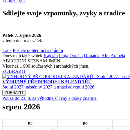
Zobrazit více
Sdílejte svoje vzpomínky, zvyky a tradice
Pátek 7. srpna 2026
v tento den má svátek
Lada
Pošlete pohlednici s přáním
Dnes mají také svátek
Kajetán
Iboja
Donáta
Donatela
Afra
Arabela
ABECEDNÍ SEZNAM JMEN
Více než 1 900 současných i archaických jmen.
ZOBRAZIT
VÝHODNÝ PŘEDPRODEJ KALENDÁŘŮ
Stolní 2027, nástěnný 2027 a trhací adventní 2026
ZOBRAZIT
Pouze do 23. 8. za výhodnější ceny s dárky zdarma.
srpen 2026
ne
po