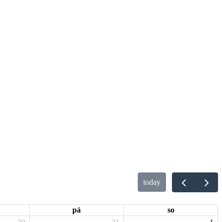
today
pá
so