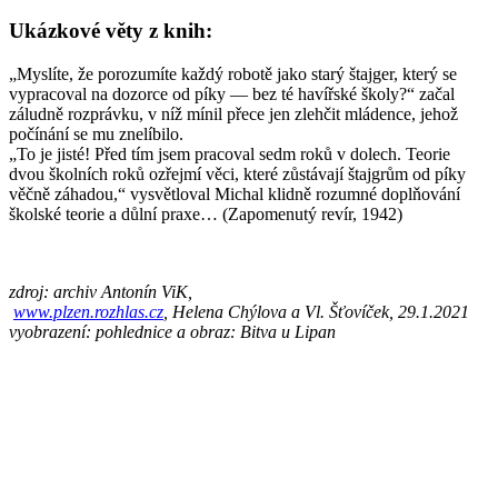
Ukázkové věty z knih:
„Myslíte, že porozumíte každý robotě jako starý štajger, který se
vypracoval na dozorce od píky — bez té havířské školy?“ začal
záludně rozprávku, v níž mínil přece jen zlehčit mládence, jehož
počínání se mu znelíbilo.
„To je jisté! Před tím jsem pracoval sedm roků v dolech. Teorie
dvou školních roků ozřejmí věci, které zůstávají štajgrům od píky
věčně záhadou,“ vysvětloval Michal klidně rozumné doplňování
školské teorie a důlní praxe… (Zapomenutý revír, 1942)
zdroj: archiv Antonín ViK,
www.plzen.rozhlas.cz
, Helena Chýlova a Vl. Šťovíček, 29.1.2021
vyobrazení: pohlednice a obraz: Bitva u Lipan