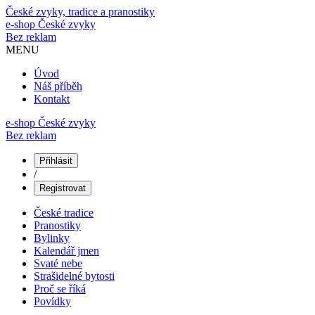
České zvyky, tradice a pranostiky
e-shop
České zvyky
Bez reklam
MENU
Úvod
Náš příběh
Kontakt
e-shop České zvyky
Bez reklam
Přihlásit
/
Registrovat
České tradice
Pranostiky
Bylinky
Kalendář jmen
Svaté nebe
Strašidelné bytosti
Proč se říká
Povídky