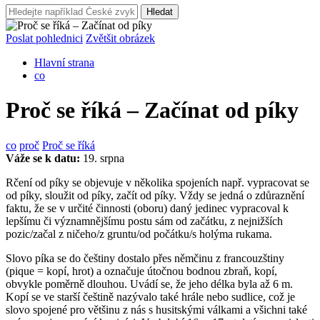
Hledat
Poslat pohlednici
Zvětšit obrázek
Hlavní strana
co
Proč se říká – Začínat od píky
co
proč
Proč se říká
Váže se k datu:
19. srpna
Rčení od píky se objevuje v několika spojeních např. vypracovat se
od píky, sloužit od píky, začít od píky. Vždy se jedná o zdůraznění
faktu, že se v určité činnosti (oboru) daný jedinec vypracoval k
lepšímu či významnějšímu postu sám od začátku, z nejnižších
pozic/začal z ničeho/z gruntu/od počátku/s holýma rukama.
Slovo píka se do češtiny dostalo přes němčinu z francouzštiny
(pique = kopí, hrot) a označuje útočnou bodnou zbraň, kopí,
obvykle poměrně dlouhou. Uvádí se, že jeho délka byla až 6 m.
Kopí se ve starší češtině nazývalo také
hrále
nebo
sudlice,
což je
slovo spojené pro většinu z nás s husitskými válkami a všichni také