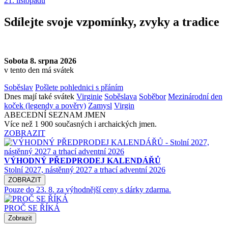
21. listopadu
Sdílejte svoje vzpomínky, zvyky a tradice
Sobota 8. srpna 2026
v tento den má svátek
Soběslav
Pošlete pohlednici s přáním
Dnes mají také svátek
Virginie
Soběslava
Soběbor
Mezinárodní den
koček (legendy a pověry)
Zamysl
Virgin
ABECEDNÍ SEZNAM JMEN
Více než 1 900 současných i archaických jmen.
ZOBRAZIT
VÝHODNÝ PŘEDPRODEJ KALENDÁŘŮ
Stolní 2027, nástěnný 2027 a trhací adventní 2026
ZOBRAZIT
Pouze do 23. 8. za výhodnější ceny s dárky zdarma.
PROČ SE ŘÍKÁ
Zobrazit