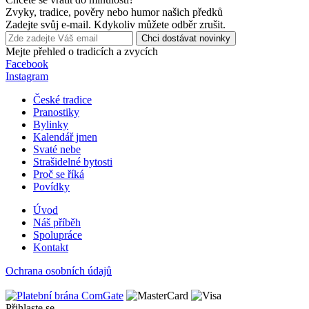
Zvyky, tradice, pověry nebo humor našich předků
Zadejte svůj e-mail. Kdykoliv můžete odběr zrušit.
Chci dostávat novinky
Mejte přehled o tradicích a zvycích
Facebook
Instagram
České tradice
Pranostiky
Bylinky
Kalendář jmen
Svaté nebe
Strašidelné bytosti
Proč se říká
Povídky
Úvod
Náš příběh
Spolupráce
Kontakt
Ochrana osobních údajů
Přihlaste se