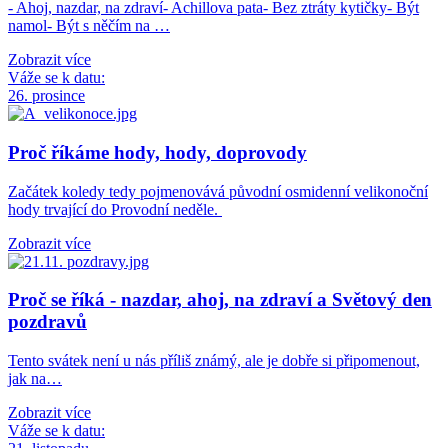
- Ahoj, nazdar, na zdraví- Achillova pata- Bez ztráty kytičky- Být
namol- Být s něčím na …
Zobrazit více
Váže se k datu:
26. prosince
Proč říkáme hody, hody, doprovody
Začátek koledy tedy pojmenovává původní osmidenní velikonoční
hody trvající do Provodní neděle.
Zobrazit více
Proč se říká - nazdar, ahoj, na zdraví a Světový den
pozdravů
Tento svátek není u nás příliš známý, ale je dobře si připomenout,
jak na…
Zobrazit více
Váže se k datu: