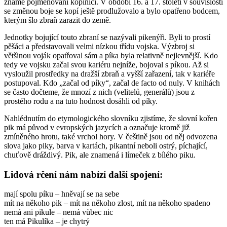
známe pojmenování
kopiníci
. V období 16. a 17. století v souvislosti
se změnou boje se kopí ještě prodlužovalo a bylo opatřeno bodcem,
kterým šlo zbraň zarazit do země.
Jednotky bojující touto zbraní se nazývali pikenýři. Byli to prostí
pěšáci a představovali velmi nízkou třídu vojska. Výzbroj si
většinou voják opatřoval sám a píka byla relativně nejlevnější. Kdo
tedy ve vojsku začal svou kariéru nejníže, bojoval s píkou. Až si
vysloužil prostředky na dražší zbraň a vyšší zařazení, tak v kariéře
postupoval. Kdo „začal od píky“, začal de facto od nuly. V knihách
se často dočteme, že mnozí z nich (velitelů, generálů) jsou z
prostého rodu a na tuto hodnost dosáhli od píky.
Nahlédnutím do etymologického slovníku zjistíme, že slovní kořen
pik
má původ v evropských jazycích a označuje kromě již
zmíněného hrotu, také vrchol hory. V češtině jsou od něj odvozena
slova jako
piky
, barva v kartách, pikantní neboli
ostrý, píchající,
chuťově dráždivý.
Pik, ale znamená i límeček z bílého piku.
Lidová rčení nám nabízí další spojení:
mají spolu píku – hněvají se na sebe
mít na někoho pik – mít na někoho zlost, mít na někoho spadeno
nemá ani pikule – nemá vůbec nic
ten má Pikulíka – je chytrý