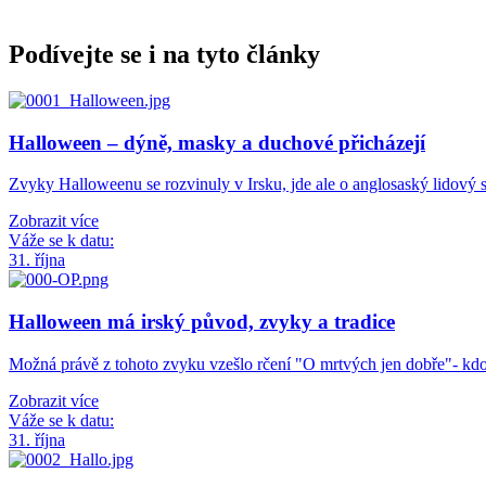
Podívejte se i na tyto články
Halloween – dýně, masky a duchové přicházejí
Zvyky Halloweenu se rozvinuly v Irsku, jde ale o anglosaský lidový 
Zobrazit více
Váže se k datu:
31. října
Halloween má irský původ, zvyky a tradice
Možná právě z tohoto zvyku vzešlo rčení "O mrtvých jen dobře"- kd
Zobrazit více
Váže se k datu:
31. října