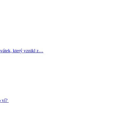
svátek, který vznikl z…
o ví?