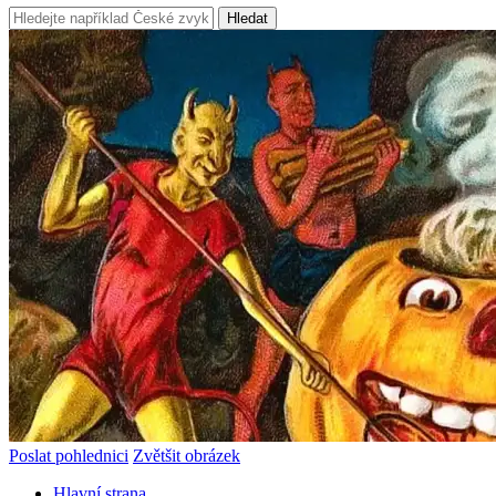
Hledat
Poslat pohlednici
Zvětšit obrázek
Hlavní strana