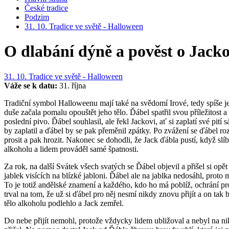
České tradice
Podzim
31. 10. Tradice ve světě - Halloween
O dlabání dýně a pověst o Jacko
31. 10. Tradice ve světě - Halloween
Váže se k datu:
31. října
Tradiční symbol Halloweenu mají také na svědomí Irové, tedy spíše 
duše
začala pomalu opouštět jeho tělo. Ďábel
spatřil svou příležitost
poslední pivo. Ďábel souhlasil, ale řekl Jackovi, ať si zaplatí své pití
by zaplatil a ďábel by se pak přeměnil zpátky. Po zvážení se ďábel r
prosit a pak hrozit. Nakonec se dohodli, že Jack ďábla pustí, když slíb
alkoholu
a lidem prováděl samé špatnosti.
Za rok, na další Svátek všech svatých se Ďábel objevil a přišel si op
jablek
visících na blízké jabloni. Ďábel ale na jablka nedosáhl, proto
To je totiž andělské znamení a každého, kdo ho má poblíž, ochrání pro
trval na tom, že už si ďábel pro něj nesmí nikdy znovu přijít a on ta
tělo alkoholu podlehlo a Jack zemřel.
Do nebe přijít nemohl, protože vždycky lidem ubližoval a nebyl na n