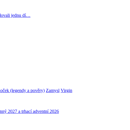
lovali jednu dí…
oček (legendy a pověry)
Zamysl
Virgin