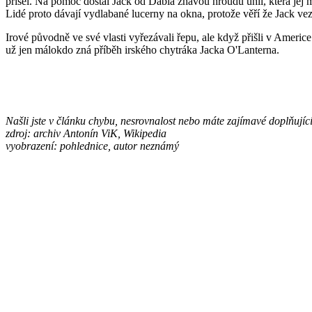
přišel. Na pomoc dostal Jack od Ďábla žhavou hroudu uhlí, která jej m
Lidé proto dávají vydlabané lucerny na okna
,
protože věří že Jack vez
Irové původně ve své vlasti vyřezávali řepu, ale když přišli v Americ
už jen málokdo zná příběh irského chytráka Jacka O'Lanterna.
Našli jste v článku chybu, nesrovnalost nebo máte zajímavé doplňuj
zdroj: archiv Antonín ViK, Wikipedia
vyobrazení: pohlednice, autor neznámý