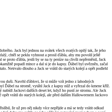
 dobrého. Jack byl jednou na svátek všech svatých opilý tak, že jeho
ufalý, chtěl se peklu vyhnout a prosil ďábla, aby mu povolil ještě
 se proto ďábla, jestli by se na ty peníze na chvíli nepřeměnil, Jack
 okamžitě popadl mince
a dal si je do kapsy. Ďábel byl uvězněn, začal
talo. Netrvalo dlouho a Jack se vrátil do starých kolejí a opět podlehl
svou duši. Navrhl ďáblovi, že si může vzít jedno z lahodných
 byl Ďábel na stromě, vytáhl Jack z kapsy nůž a vyřezal do kmene kříž.
 nabídl Jackovi dalších deset let, když ho pustí ze stromu. Ale Jack
é opět vrátil do starých kolejí, ale před dalším Halloweenem Jackovo
řislíbil, že už pro něj nikdy více nepřijde a má se tedy vrátit odkud