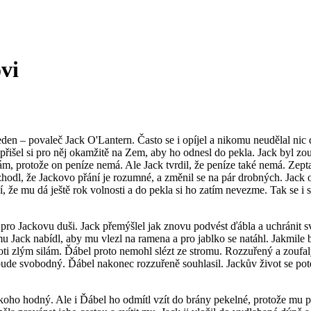
vi
jeden – povaleč Jack O'Lantern.
Často se i opíjel a nikomu neudělal nic
 a přišel si pro něj okamžitě na Zem, aby ho odnesl do pekla. Jack byl zo
 sám, protože on peníze
nemá. Ale Jack tvrdil, že peníze také nemá. Zeptal
ozhodl, že Jackovo přání je rozumné, a změnil se na pár drobných. Jack
í, že mu dá ještě rok volnosti a do pekla si ho zatím nevezme. Tak se i s
ět pro Jackovu duši. Jack přemýšlel jak znovu podvést ďábla a uchránit 
 mu Jack nabídl, aby mu vlezl na ramena a pro jablko se natáhl. Jakmile
ti zlým silám. Ďábel proto nemohl slézt ze stromu. Rozzuřený a zoufalý
k bude svobodný. Ďábel nakonec rozzuřeně souhlasil. Jackův život se pot
ikoho hodný. Ale i Ďábel ho odmítl vzít do brány pekelné
, protože mu p