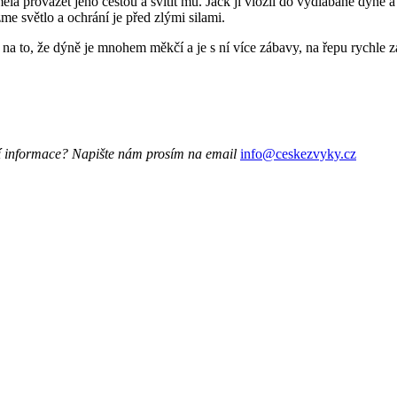
ěla provázet jeho cestou a svítit mu. Jack ji vložil do vydlabané dýně
me světlo a ochrání je před zlými silami.
e na to, že dýně je mnohem měkčí a je s ní více zábavy, na řepu rychle z
ící informace? Napište nám prosím na email
info@ceskezvyky.cz