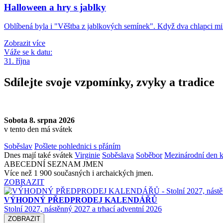
Halloween a hry s jablky
Oblíbená byla i "Věštba z jablkových semínek". Když dva chlapci mi
Zobrazit více
Váže se k datu:
31. října
Sdílejte svoje vzpomínky, zvyky a tradice
Sobota 8. srpna 2026
v tento den má svátek
Soběslav
Pošlete pohlednici s přáním
Dnes mají také svátek
Virginie
Soběslava
Soběbor
Mezinárodní den k
ABECEDNÍ SEZNAM JMEN
Více než 1 900 současných i archaických jmen.
ZOBRAZIT
VÝHODNÝ PŘEDPRODEJ KALENDÁŘŮ
Stolní 2027, nástěnný 2027 a trhací adventní 2026
ZOBRAZIT