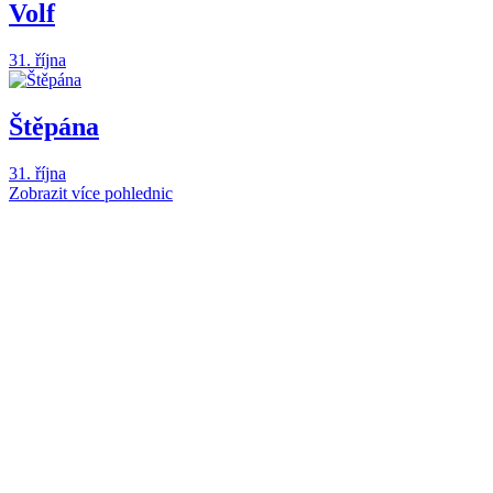
Volf
31. října
Štěpána
31. října
Zobrazit více pohlednic