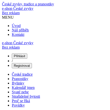
České zvyky, tradice a pranostiky
e-shop
České zvyky
Bez reklam
MENU
Úvod
Náš příběh
Kontakt
e-shop České zvyky
Bez reklam
Přihlásit
/
Registrovat
České tradice
Pranostiky
Bylinky
Kalendář jmen
Svaté nebe
Strašidelné bytosti
Proč se říká
Povídky