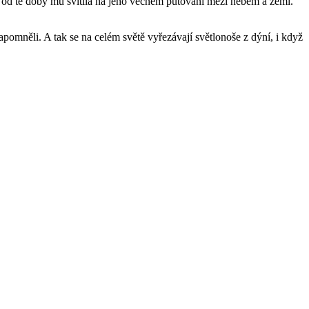
 a od té doby mu svítila na jeho věčném putování mezi nebem a zemí.
apomněli. A tak se na celém světě vyřezávají světlonoše z dýní, i když