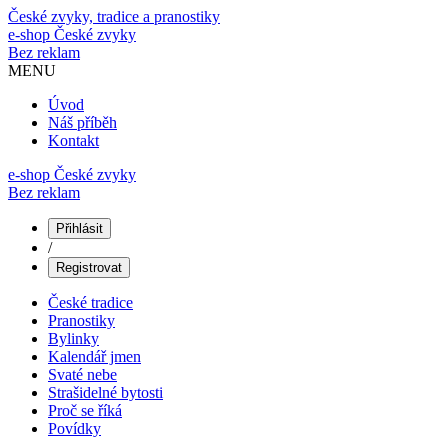
České zvyky, tradice a pranostiky
e-shop
České zvyky
Bez reklam
MENU
Úvod
Náš příběh
Kontakt
e-shop České zvyky
Bez reklam
Přihlásit
/
Registrovat
České tradice
Pranostiky
Bylinky
Kalendář jmen
Svaté nebe
Strašidelné bytosti
Proč se říká
Povídky