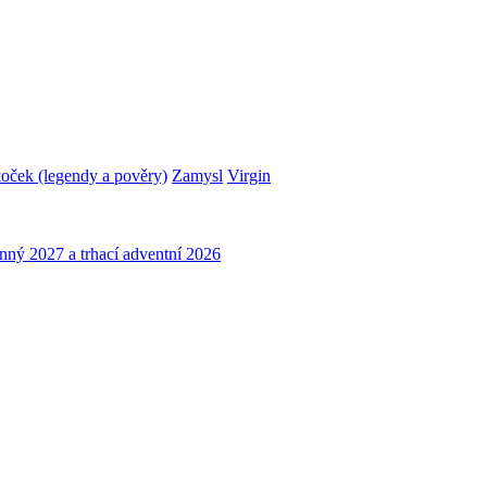
oček (legendy a pověry)
Zamysl
Virgin