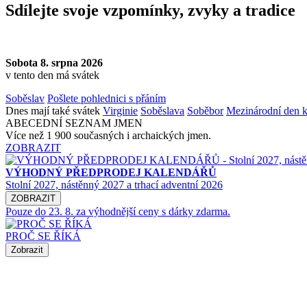
Sdílejte svoje vzpomínky, zvyky a tradice
Sobota 8. srpna 2026
v tento den má svátek
Soběslav
Pošlete pohlednici s přáním
Dnes mají také svátek
Virginie
Soběslava
Soběbor
Mezinárodní den k
ABECEDNÍ SEZNAM JMEN
Více než 1 900 současných i archaických jmen.
ZOBRAZIT
VÝHODNÝ PŘEDPRODEJ KALENDÁŘŮ
Stolní 2027, nástěnný 2027 a trhací adventní 2026
ZOBRAZIT
Pouze do 23. 8. za výhodnější ceny s dárky zdarma.
PROČ SE ŘÍKÁ
Zobrazit