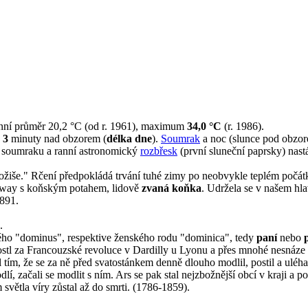
enní průměr 20,2 °C (od r. 1961), maximum
34,0 °C
(r. 1986).
 3
minuty nad obzorem (
délka dne
).
Soumrak
a noc (slunce pod obzore
o soumraku a ranní astronomický
rozbřesk
(první sluneční paprsky) nast
 kožiše." Rčení předpokládá trvání tuhé zimy po neobvykle teplém počát
ramway s koňským potahem, lidově
zvaná koňka
. Udržela se v našem hl
1891.
.
kého "dominus", respektive ženského rodu "dominica", tedy
paní
nebo
ostl za Francouzské revoluce v Dardilly u Lyonu a přes mnohé nesnáze s
ím, že se za ně před svatostánkem denně dlouho modlil, postil a uléhal 
dlí, začali se modlit s ním. Ars se pak stal nejzbožnější obcí v kraji a
světla víry zůstal až do smrti. (1786-1859).