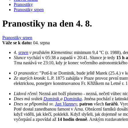
Pranostiky
Pranostiky srpen
Pranostiky na den 4. 8.
Pranostiky srpen
Váže se k datu:
04. srpna
4.
srpen
v pražském Klementinu
: minimum 9,4 °C (r. 1988), d
Slunce
vychází v 05:38 a zapadá v 20:41. Slunce je tedy
15 h a
Tma nastává ve 23:10, kdy je konec večerního astronomickéh
O pranostice
: "Potí-li se Dominik, bude ještě Marek (25.4.) v
Ze starých kronik
: L.P. 1875 zahájila v Praze provoz první t
elektrickou, ponejprv konstruovanou Fr. Křižíkem na Letné r. 
Lidová rčení
: Nezná ani boží písmeno - nezná, nečetl vůbec nic
Dnes má svátek
Dominik
a
Dominika
. Jména pochází z latins
Dnes se připomíná sv.
Jan Vianney
,
patron
všech
farářů
. Vyr
Poté dostal zanedbanou farnost v Arsu. Obrácení farníků dosáhl t
když viděli, jak klečí, poklekli. Když slyšeli, jak dojemně se mo
vyčerpání a zpovídal až
14 hodin denně
. Arským rozdavatelem 