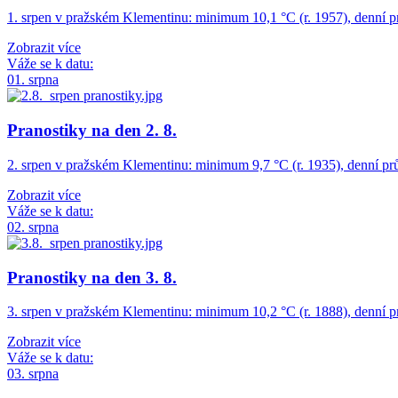
1. srpen v pražském Klementinu: minimum 10,1 °C (r. 1957), denní
Zobrazit více
Váže se k datu:
01. srpna
Pranostiky na den 2. 8.
2. srpen v pražském Klementinu: minimum 9,7 °C (r. 1935), denní 
Zobrazit více
Váže se k datu:
02. srpna
Pranostiky na den 3. 8.
3. srpen v pražském Klementinu: minimum 10,2 °C (r. 1888), denní
Zobrazit více
Váže se k datu:
03. srpna