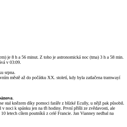
m) je 8 h a 56 minut. Z toho je astronomická noc (tma) 3 h a 58 min.
ává v 03:09.
ku srpna.
avním městě až do počátku XX. století, kdy byla zatlačena tramwayí
pánova
.
e stal knězem díky pomoci faráře z blízké Ecully, u nějž pak působil.
v noci k spánku jen na tři hodiny. První přišli ze zvědavosti, ale
 po 10 letech cílem poutníků z celé Francie. Jan Vianney nedbal na