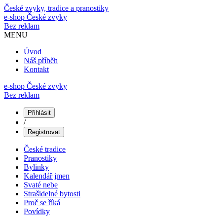
České zvyky, tradice a pranostiky
e-shop
České zvyky
Bez reklam
MENU
Úvod
Náš příběh
Kontakt
e-shop České zvyky
Bez reklam
Přihlásit
/
Registrovat
České tradice
Pranostiky
Bylinky
Kalendář jmen
Svaté nebe
Strašidelné bytosti
Proč se říká
Povídky