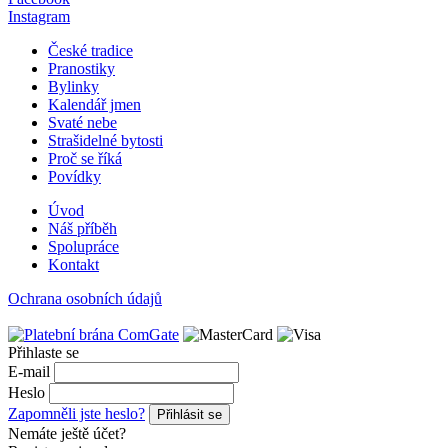
Instagram
České tradice
Pranostiky
Bylinky
Kalendář jmen
Svaté nebe
Strašidelné bytosti
Proč se říká
Povídky
Úvod
Náš příběh
Spolupráce
Kontakt
Ochrana osobních údajů
Přihlaste se
E-mail
Heslo
Zapomněli jste heslo?
Přihlásit se
Nemáte ještě účet?