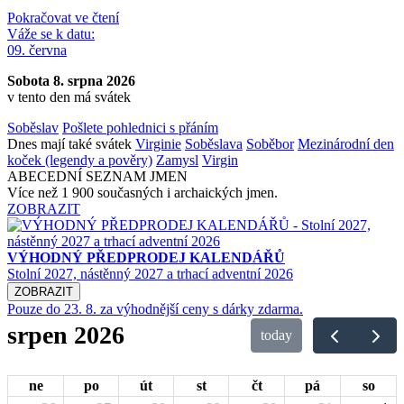
Pokračovat ve čtení
Váže se k datu:
09. června
Sobota 8. srpna 2026
v tento den má svátek
Soběslav
Pošlete pohlednici s přáním
Dnes mají také svátek
Virginie
Soběslava
Soběbor
Mezinárodní den
koček (legendy a pověry)
Zamysl
Virgin
ABECEDNÍ SEZNAM JMEN
Více než 1 900 současných i archaických jmen.
ZOBRAZIT
VÝHODNÝ PŘEDPRODEJ KALENDÁŘŮ
Stolní 2027, nástěnný 2027 a trhací adventní 2026
ZOBRAZIT
Pouze do 23. 8. za výhodnější ceny s dárky zdarma.
srpen 2026
today
ne
po
út
st
čt
pá
so