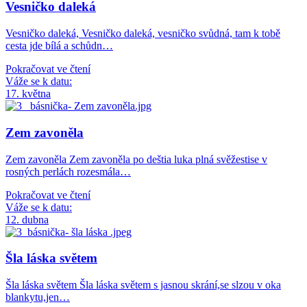
Vesničko daleká
Vesničko daleká, Vesničko daleká, vesničko svůdná, tam k tobě
cesta jde bílá a schůdn…
Pokračovat ve čtení
Váže se k datu:
17. května
Zem zavoněla
Zem zavoněla Zem zavoněla po deštia luka plná svěžestise v
rosných perlách rozesmála…
Pokračovat ve čtení
Váže se k datu:
12. dubna
Šla láska světem
Šla láska světem Šla láska světem s jasnou skrání,se slzou v oka
blankytu,jen…