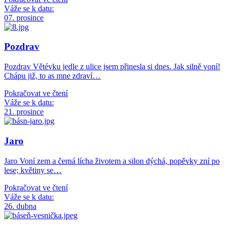
Váže se k datu:
07. prosince
Pozdrav
Pozdrav Větévku jedle z ulice jsem přinesla si dnes. Jak silně voní!
Chápu již, to as mne zdraví…
Pokračovat ve čtení
Váže se k datu:
21. prosince
Jaro
Jaro Voní zem a černá lícha životem a silon dýchá, popěvky zní po
lese; květiny se…
Pokračovat ve čtení
Váže se k datu:
26. dubna