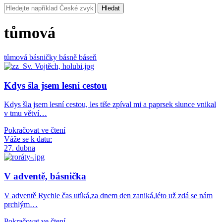
Hledat
tůmová
tůmová
básničky
básně
báseň
Kdys šla jsem lesní cestou
Kdys šla jsem lesní cestou, les tiše zpíval mi a paprsek slunce vnikal
v tmu větví…
Pokračovat ve čtení
Váže se k datu:
27. dubna
V adventě, básnička
V adventě Rychle čas utíká,za dnem den zaniká,léto už zdá se nám
prchlým…
Pokračovat ve čtení