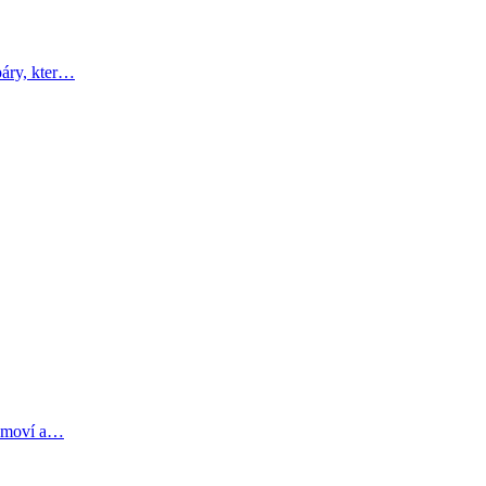
páry, kter…
romoví a…