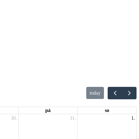
today
pá
so
30.
31.
1.