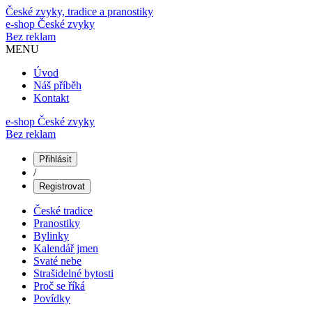
České zvyky, tradice a pranostiky
e-shop
České zvyky
Bez reklam
MENU
Úvod
Náš příběh
Kontakt
e-shop České zvyky
Bez reklam
Přihlásit
/
Registrovat
České tradice
Pranostiky
Bylinky
Kalendář jmen
Svaté nebe
Strašidelné bytosti
Proč se říká
Povídky