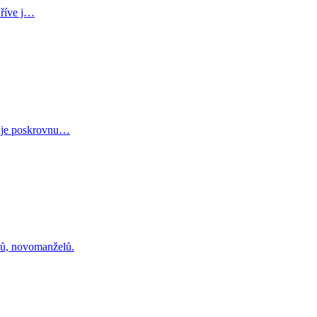
Dříve j…
cí je poskrovnu…
ků, novomanželů.