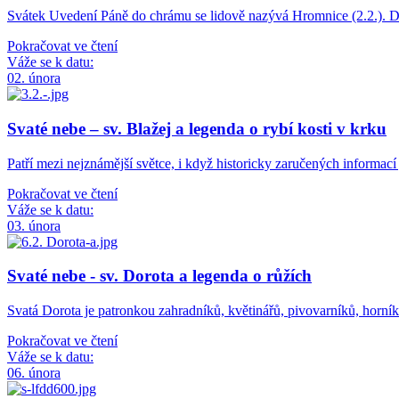
Svátek Uvedení Páně do chrámu se lidově nazývá Hromnice (2.2.). 
Pokračovat ve čtení
Váže se k datu:
02. února
Svaté nebe – sv. Blažej a legenda o rybí kosti v krku
Patří mezi nejznámější světce, i když historicky zaručených informa
Pokračovat ve čtení
Váže se k datu:
03. února
Svaté nebe - sv. Dorota a legenda o růžích
Svatá Dorota je patronkou zahradníků, květinářů, pivovarníků, horní
Pokračovat ve čtení
Váže se k datu:
06. února