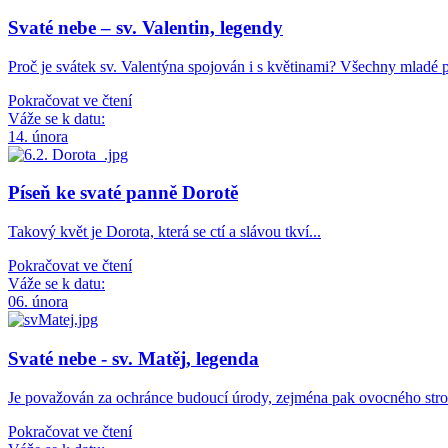
Svaté nebe – sv. Valentin, legendy
Proč je svátek sv. Valentýna spojován i s květinami? Všechny mladé 
Pokračovat ve čtení
Váže se k datu:
14. února
Píseň ke svaté panně Dorotě
Takový květ je Dorota, která se ctí a slávou tkví...
Pokračovat ve čtení
Váže se k datu:
06. února
Svaté nebe - sv. Matěj, legenda
Je považován za ochránce budoucí úrody, zejména pak ovocného st
Pokračovat ve čtení