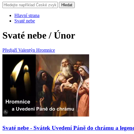
Hledat
Hlavní strana
Svaté nebe
Svaté nebe / Únor
Předjaří
Valentýn
Hromnice
Svaté nebe - Svátek Uvedení Páně do chrámu a legenda