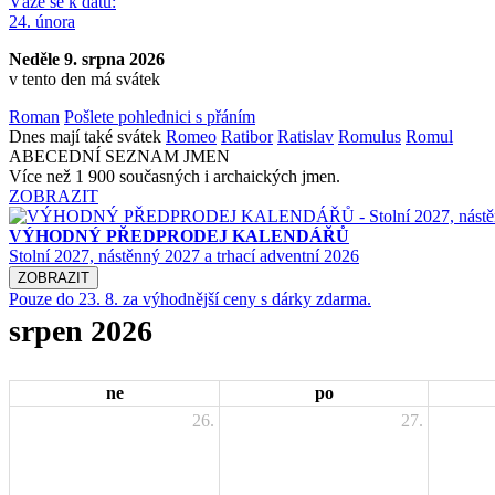
Váže se k datu:
24. února
Neděle 9. srpna 2026
v tento den má svátek
Roman
Pošlete pohlednici s přáním
Dnes mají také svátek
Romeo
Ratibor
Ratislav
Romulus
Romul
ABECEDNÍ SEZNAM JMEN
Více než 1 900 současných i archaických jmen.
ZOBRAZIT
VÝHODNÝ PŘEDPRODEJ KALENDÁŘŮ
Stolní 2027, nástěnný 2027 a trhací adventní 2026
ZOBRAZIT
Pouze do 23. 8. za výhodnější ceny s dárky zdarma.
srpen 2026
ne
po
26.
27.