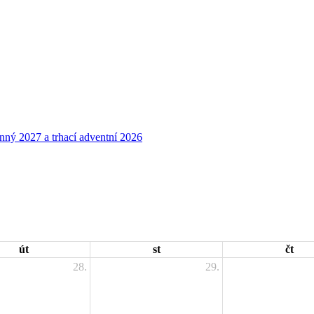
út
st
čt
28.
29.