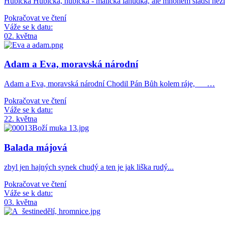
Hubička Hubička, hubička - maličká lahůdka, ale mnohem sladší ne
Pokračovat ve čtení
Váže se k datu:
02. května
Adam a Eva, moravská národní
Adam a Eva, moravská národní Chodil Pán Bůh kolem ráje, …
Pokračovat ve čtení
Váže se k datu:
22. května
Balada májová
zbyl jen hajných synek chudý a ten je jak liška rudý...
Pokračovat ve čtení
Váže se k datu:
03. května