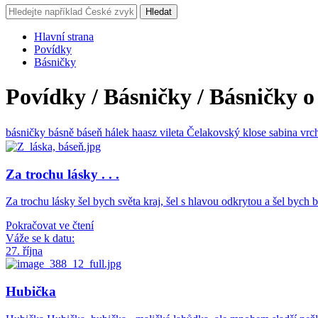
Hledat
Hlavní strana
Povídky
Básničky
Povídky / Básničky / Básničky o 
básničky
básně
báseň
hálek
haasz
vileta
Čelakovský
klose
sabina
vrc
Za trochu lásky . . .
Za trochu lásky šel bych světa kraj, šel s hlavou odkrytou a šel bych 
Pokračovat ve čtení
Váže se k datu:
27. října
Hubička