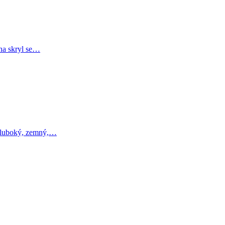
rna skryl se…
 hluboký, zemný,…