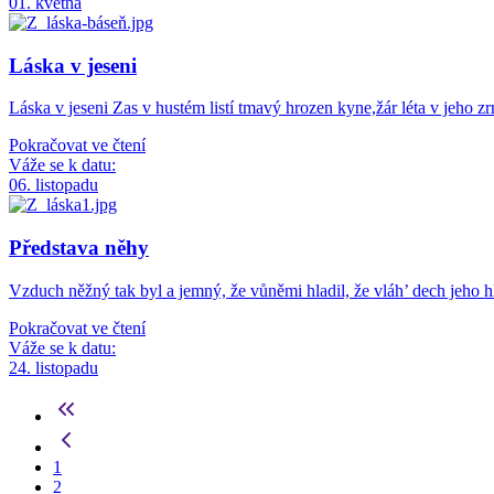
01. května
Láska v jeseni
Láska v jeseni Zas v hustém listí tmavý hrozen kyne,žár léta v jeho z
Pokračovat ve čtení
Váže se k datu:
06. listopadu
Představa něhy
Vzduch něžný tak byl a jemný, že vůněmi hladil, že vláh’ dech jeho
Pokračovat ve čtení
Váže se k datu:
24. listopadu
1
2