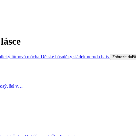
lásce
hlický
tůmová
mácha
Dětské básničky
sládek
neruda
hais
Zobrazit dalš
bosý, šel v…