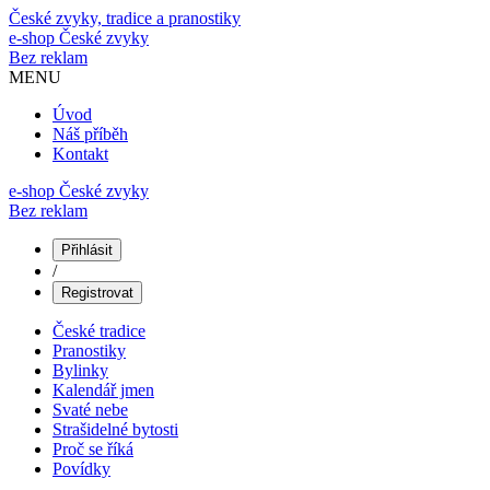
České zvyky, tradice a pranostiky
e-shop
České zvyky
Bez reklam
MENU
Úvod
Náš příběh
Kontakt
e-shop České zvyky
Bez reklam
Přihlásit
/
Registrovat
České tradice
Pranostiky
Bylinky
Kalendář jmen
Svaté nebe
Strašidelné bytosti
Proč se říká
Povídky