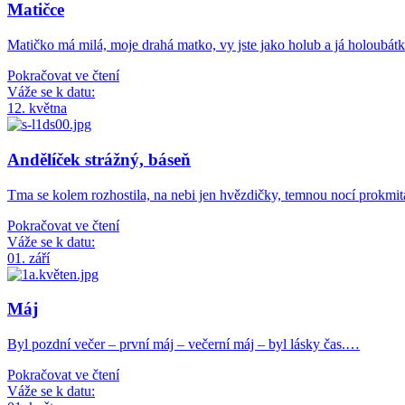
Matičce
Matičko má milá, moje drahá matko, vy jste jako holub a já holoubátk
Pokračovat ve čtení
Váže se k datu:
12. května
Andělíček strážný, báseň
Tma se kolem rozhostila, na nebi jen hvězdičky, temnou nocí prokmit
Pokračovat ve čtení
Váže se k datu:
01. září
Máj
Byl pozdní večer – první máj – večerní máj – byl lásky čas.…
Pokračovat ve čtení
Váže se k datu: