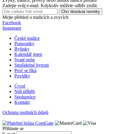
Zvyky, tradice, pověry nebo humor našich předků
Zadejte svůj e-mail. Kdykoliv můžete odběr zrušit.
Chci dostávat novinky
Mejte přehled o tradicích a zvycích
Facebook
Instagram
České tradice
Pranostiky
Bylinky
Kalendář jmen
Svaté nebe
Strašidelné bytosti
Proč se říká
Povídky
Úvod
Náš příběh
Spolupráce
Kontakt
Ochrana osobních údajů
Přihlaste se