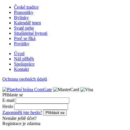
České tradice
Pranostiky
Bylinky
Kalendář jmen
Svaté nebe
Strašidelné bytosti
Proč se říká
Povídky
Úvod
Náš příběh
Spolupráce
Kontakt
Ochrana osobních údajů
Přihlaste se
E-mail
Heslo
Zapomněli jste heslo?
Přihlásit se
Nemáte ještě účet?
Registrace je zdarma