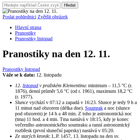
Hledat
Poslat pohlednici
Zvětšit obrázek
Hlavní strana
Pranostiky
Pranostiky listopad
Pranostiky na den 12. 11.
Pranostiky listopad
Váže se k datu:
12. listopadu
12.
listopad
v pražském Klementinu
: minimum – 11,5 °C (r.
1876), denní průměr 5,6 °C (od r. 1961), maximum 18,2 °C
(r. 1977).
Slunce
vychází v 07:12 a zapadá v 16:23. Slunce je tedy 9 h a
11 minut nad obzorem (délka dne).
Soumrak
a noc (slunce
pod obzorem) je 14 h a 48 min. Z toho je astronomická noc
(tma) 11 hod. a 4 min.
Tma nastává v 18:15, kdy je konec
večerního astronomického soumraku a ranní astronomický
rozbřesk (první sluneční paprsky) nastává v 05:20.
Ze starých kronik
: L.P. 1457, 13. listopadu na den sv.