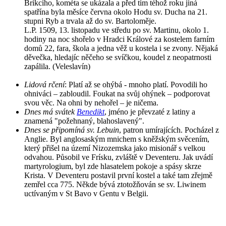
Brikcího, kométa se ukázala a před tím téhož roku jiná
spatřína byla měsíce června okolo Hodu sv. Ducha na 21.
stupni Ryb a trvala až do sv. Bartoloměje.
L.P. 1509, 13. listopadu ve středu po sv. Martinu, okolo 1.
hodiny na noc shořelo v Hradci Králové za kostelem farním
domů 22, fara, škola a jedna věž u kostela i se zvony. Nějaká
děvečka, hledajíc něčeho se svíčkou, koudel z neopatrnosti
zapálila. (Veleslavín)
Lidová rčení
: Platí až se ohýbá - mnoho platí. Povodili ho
ohniváci – zabloudil. Foukat na svůj ohýnek – podporovat
svou věc. Na ohni by nehořel – je ničema.
Dnes má svátek
Benedikt
, jméno je převzaté z latiny a
znamená "požehnaný, blahoslavený".
Dnes se připomíná sv. Lebuin
, patron umírajících. Pocházel z
Anglie. Byl anglosaským mnichem s kněžským svěcením,
který přišel na území Nizozemska jako misionář s velkou
odvahou. Působil ve Frísku, zvláště v Deventeru. Jak uvádí
martyrologium, byl zde hlasatelem pokoje a spásy skrze
Krista. V Deventeru postavil první kostel a také tam zřejmě
zemřel cca 775. Někde bývá ztotožňován se sv. Liwinem
uctívaným v St Bavo v Gentu v Belgii.