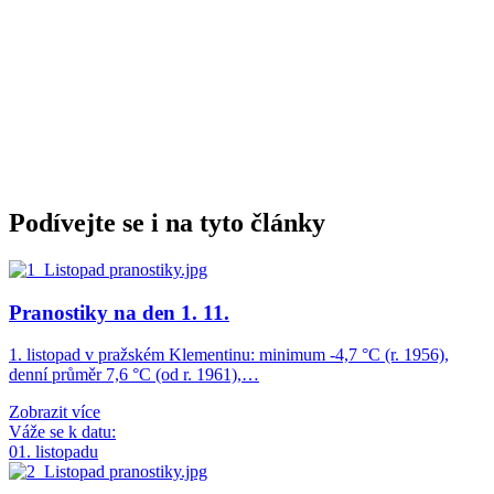
Podívejte se i na tyto články
Pranostiky na den 1. 11.
1. listopad v pražském Klementinu: minimum -4,7 °C (r. 1956),
denní průměr 7,6 °C (od r. 1961),…
Zobrazit více
Váže se k datu:
01. listopadu