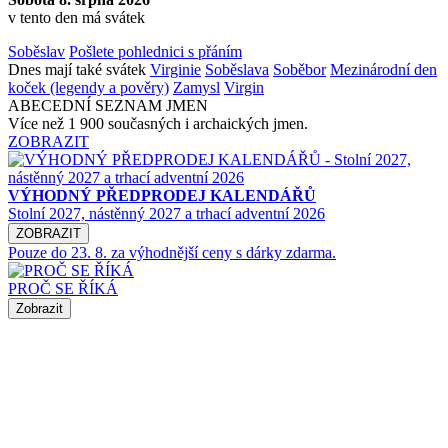
v tento den má svátek
Soběslav
Pošlete pohlednici s přáním
Dnes mají také svátek
Virginie
Soběslava
Soběbor
Mezinárodní den
koček (legendy a pověry)
Zamysl
Virgin
ABECEDNÍ SEZNAM JMEN
Více než 1 900 současných i archaických jmen.
ZOBRAZIT
VÝHODNÝ PŘEDPRODEJ KALENDÁŘŮ
Stolní 2027, nástěnný 2027 a trhací adventní 2026
ZOBRAZIT
Pouze do 23. 8. za výhodnější ceny s dárky zdarma.
PROČ SE ŘÍKÁ
Zobrazit