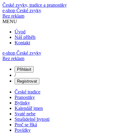
České zvyky, tradice a pranostiky
e-shop
České zvyky
Bez reklam
MENU
Úvod
Náš příběh
Kontakt
e-shop České zvyky
Bez reklam
Přihlásit
/
Registrovat
České tradice
Pranostiky
Bylinky
Kalendář jmen
Svaté nebe
Strašidelné bytosti
Proč se říká
Povídky