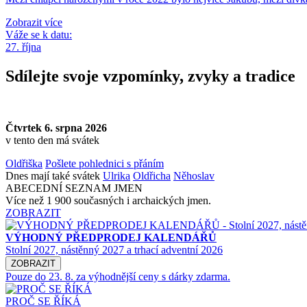
Zobrazit více
Váže se k datu:
27. října
Sdílejte svoje vzpomínky, zvyky a tradice
Čtvrtek 6. srpna 2026
v tento den má svátek
Oldřiška
Pošlete pohlednici s přáním
Dnes mají také svátek
Ulrika
Oldřicha
Něhoslav
ABECEDNÍ SEZNAM JMEN
Více než 1 900 současných i archaických jmen.
ZOBRAZIT
VÝHODNÝ PŘEDPRODEJ KALENDÁŘŮ
Stolní 2027, nástěnný 2027 a trhací adventní 2026
ZOBRAZIT
Pouze do 23. 8. za výhodnější ceny s dárky zdarma.
PROČ SE ŘÍKÁ