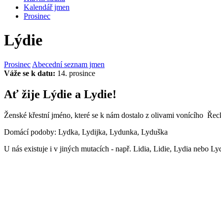
Kalendář jmen
Prosinec
Lýdie
Prosinec
Abecední seznam jmen
Váže se k datu:
14. prosince
Ať žije Lýdie a Lydie!
Ženské křestní jméno, které se k nám dostalo z olivami vonícího Řeck
Domácí podoby: Lydka, Lydijka, Lydunka, Lyduška
U nás existuje i v jiných mutacích - např. Lidia, Lidie, Lydia nebo Lyd