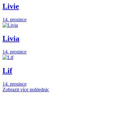
Livie
14. prosince
Livia
14. prosince
Lif
14. prosince
Zobrazit více pohlednic