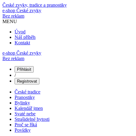
České zvyky, tradice a pranostiky
e-shop
České zvyky
Bez reklam
MENU
Úvod
Náš příběh
Kontakt
e-shop České zvyky
Bez reklam
Přihlásit
/
Registrovat
České tradice
Pranostiky
Bylinky
Kalendář jmen
Svaté nebe
Strašidelné bytosti
Proč se říká
Povídky