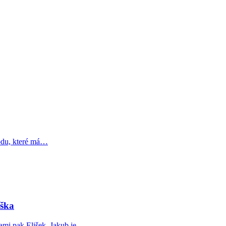
odu, které má…
iška
kami pak Elišek. Jakub je…