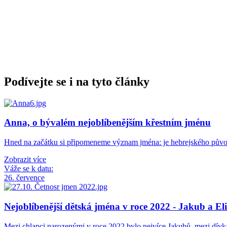
Podívejte se i na tyto články
Anna, o bývalém nejoblíbenějším křestním jménu
Hned na začátku si připomeneme význam jména: je hebrejského pův
Zobrazit více
Váže se k datu:
26. července
Nejoblíbenější dětská jména v roce 2022 - Jakub a El
Mezi chlapci narozenými v roce 2022 bylo nejvíce Jakubů, mezi dív