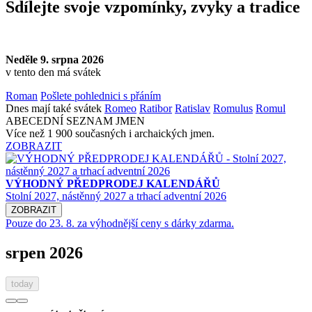
Sdílejte svoje vzpomínky, zvyky a tradice
Neděle 9. srpna 2026
v tento den má svátek
Roman
Pošlete pohlednici s přáním
Dnes mají také svátek
Romeo
Ratibor
Ratislav
Romulus
Romul
ABECEDNÍ SEZNAM JMEN
Více než 1 900 současných i archaických jmen.
ZOBRAZIT
VÝHODNÝ PŘEDPRODEJ KALENDÁŘŮ
Stolní 2027, nástěnný 2027 a trhací adventní 2026
ZOBRAZIT
Pouze do 23. 8. za výhodnější ceny s dárky zdarma.
srpen 2026
today