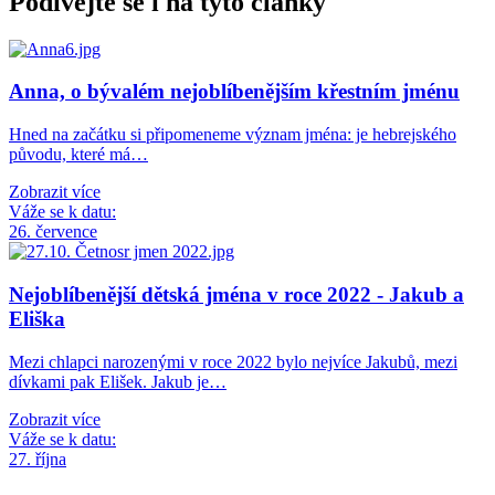
Podívejte se i na tyto články
Anna, o bývalém nejoblíbenějším křestním jménu
Hned na začátku si připomeneme význam jména: je hebrejského
původu, které má…
Zobrazit více
Váže se k datu:
26. července
Nejoblíbenější dětská jména v roce 2022 - Jakub a
Eliška
Mezi chlapci narozenými v roce 2022 bylo nejvíce Jakubů, mezi
dívkami pak Elišek. Jakub je…
Zobrazit více
Váže se k datu:
27. října