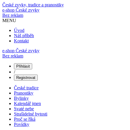
České zvyky, tradice a pranostiky
e-shop
České zvyky
Bez reklam
MENU
Úvod
Náš příběh
Kontakt
e-shop České zvyky
Bez reklam
Přihlásit
/
Registrovat
České tradice
Pranostiky
Bylinky
Kalendář jmen
Svaté nebe
Strašidelné bytosti
Proč se říká
Povídky