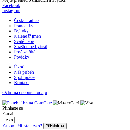
Mejte přehled o tradicích a zvycích
Facebook
Instagram
České tradice
Pranostiky
Bylinky
Kalendář jmen
Svaté nebe
Strašidelné bytosti
Proč se říká
Povídky
Úvod
Náš příběh
Spolupráce
Kontakt
Ochrana osobních údajů
Přihlaste se
E-mail
Heslo
Zapomněli jste heslo?
Přihlásit se