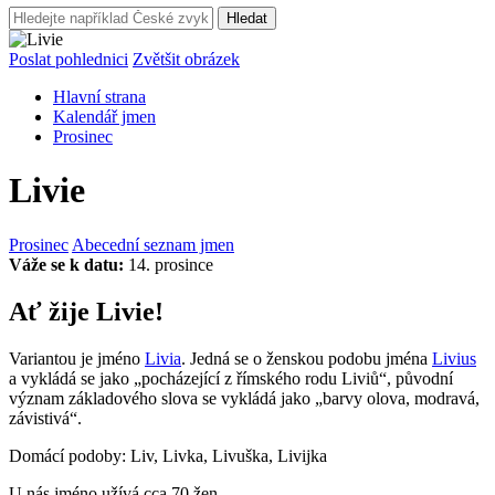
Hledat
Poslat pohlednici
Zvětšit obrázek
Hlavní strana
Kalendář jmen
Prosinec
Livie
Prosinec
Abecední seznam jmen
Váže se k datu:
14. prosince
Ať žije Livie!
Variantou je jméno
Livia
. Jedná se o ženskou podobu jména
Livius
a vykládá se jako „pocházející z římského rodu Liviů“, původní
význam základového slova se vykládá jako „barvy olova, modravá,
závistivá“.
Domácí podoby: Liv, Livka, Livuška, Livijka
U nás jméno užívá cca 70 žen.