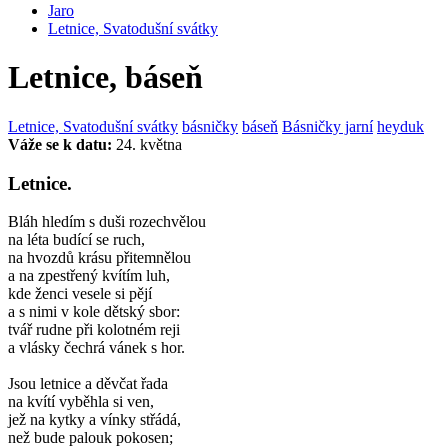
Jaro
Letnice, Svatodušní svátky
Letnice, báseň
Letnice, Svatodušní svátky
básničky
báseň
Básničky jarní
heyduk
Váže se k datu:
24. května
Letnice.
Bláh hledím s duši rozechvělou
na léta budící se ruch,
na hvozdů krásu přitemnělou
a na zpestřený kvítím luh,
kde ženci vesele si pějí
a s nimi v kole dětský sbor:
tvář rudne při kolotném reji
a vlásky čechrá vánek s hor.
Jsou letnice a děvčat řada
na kvítí vyběhla si ven,
jež na kytky a vínky střádá,
než bude palouk pokosen;