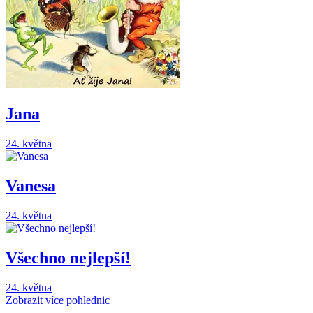
Jana
24. května
Vanesa
24. května
Všechno nejlepší!
24. května
Zobrazit více pohlednic