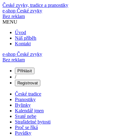
České zvyky, tradice a pranostiky
e-shop
České zvyky
Bez reklam
MENU
Úvod
Náš příběh
Kontakt
e-shop České zvyky
Bez reklam
Přihlásit
/
Registrovat
České tradice
Pranostiky
Bylinky
Kalendář jmen
Svaté nebe
Strašidelné bytosti
Proč se říká
Povídky