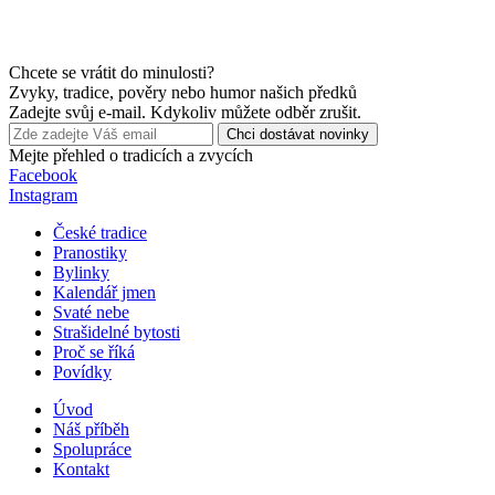
Chcete se vrátit do minulosti?
Zvyky, tradice, pověry nebo humor našich předků
Zadejte svůj e-mail. Kdykoliv můžete odběr zrušit.
Chci dostávat novinky
Mejte přehled o tradicích a zvycích
Facebook
Instagram
České tradice
Pranostiky
Bylinky
Kalendář jmen
Svaté nebe
Strašidelné bytosti
Proč se říká
Povídky
Úvod
Náš příběh
Spolupráce
Kontakt