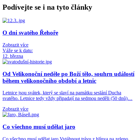
Podívejte se i na tyto články
O dni svatého Řehoře
Zobrazit více
Váže se k datu:
12. března
Od Velikonoční neděle po Boží tělo, souhrn událostí
během velikonočního období a letnic
Letnice jsou svátek, který se slaví na památku seslání Ducha
svatého. Letnice tedy vždy připadají na sedmou neděli (50 dnů)…
Zobrazit více
Co všechno musí udělat jaro
Co všechno musí udělat jaro Vytáhnout trávu z hlínya na zeleno