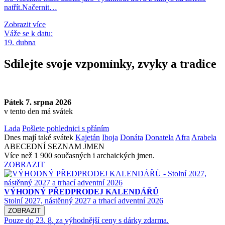
natřít.Načernit…
Zobrazit více
Váže se k datu:
19. dubna
Sdílejte svoje vzpomínky, zvyky a tradice
Pátek 7. srpna 2026
v tento den má svátek
Lada
Pošlete pohlednici s přáním
Dnes mají také svátek
Kajetán
Iboja
Donáta
Donatela
Afra
Arabela
ABECEDNÍ SEZNAM JMEN
Více než 1 900 současných i archaických jmen.
ZOBRAZIT
VÝHODNÝ PŘEDPRODEJ KALENDÁŘŮ
Stolní 2027, nástěnný 2027 a trhací adventní 2026
ZOBRAZIT
Pouze do 23. 8. za výhodnější ceny s dárky zdarma.