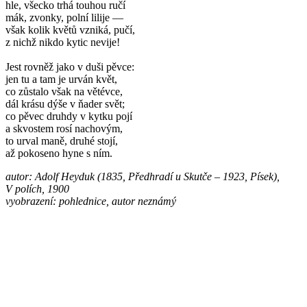
hle, všecko trhá touhou ručí
mák, zvonky, polní lilije —
však kolik květů vzniká, pučí,
z nichž nikdo kytic nevije!
Jest rovněž jako v duši pěvce:
jen tu a tam je urván květ,
co zůstalo však na větévce,
dál krásu dýše v ňader svět;
co pěvec druhdy v kytku pojí
a skvostem rosí nachovým,
to urval maně, druhé stojí,
až pokoseno hyne s ním.
autor: Adolf Heyduk (1835, Předhradí u Skutče – 1923, Písek),
V polích, 1900
vyobrazení: pohlednice, autor neznámý