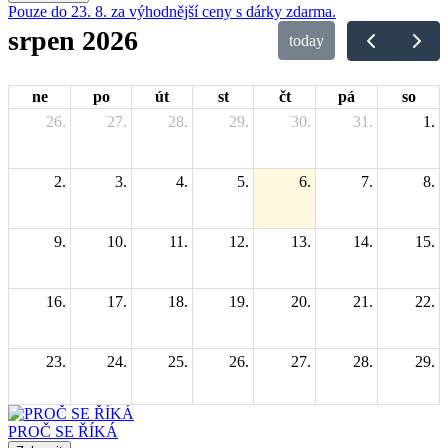
Pouze do 23. 8. za výhodnější ceny s dárky zdarma.
srpen 2026
today
ne
po
út
st
čt
pá
so
26.
27.
28.
29.
30.
31.
1.
2.
3.
4.
5.
6.
7.
8.
9.
10.
11.
12.
13.
14.
15.
16.
17.
18.
19.
20.
21.
22.
23.
24.
25.
26.
27.
28.
29.
30.
31.
1.
2.
3.
4.
5.
PROČ SE ŘÍKÁ