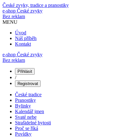
České zvyky, tradice a pranostiky
e-shop
České zvyky
Bez reklam
MENU
Úvod
Náš příběh
Kontakt
e-shop České zvyky
Bez reklam
Přihlásit
/
Registrovat
České tradice
Pranostiky
Bylinky
Kalendář jmen
Svaté nebe
Strašidelné bytosti
Proč se říká
Povídky