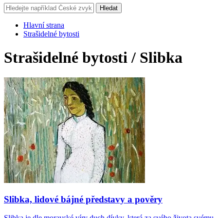
Hledat
Hlavní strana
Strašidelné bytosti
Strašidelné bytosti / Slibka
Slibka, lidové bájné představy a pověry
Slibka je dle moravské víry duch dívky, která za svého života svému