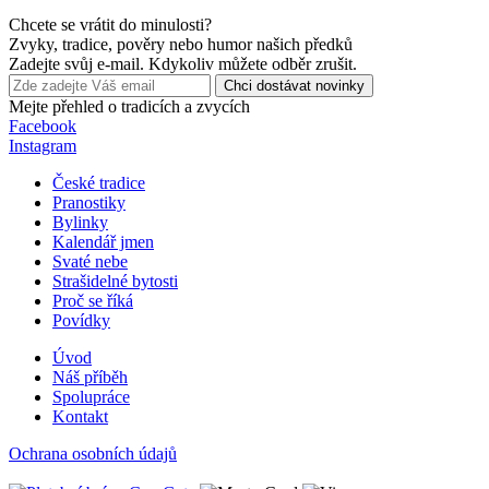
Chcete se vrátit do minulosti?
Zvyky, tradice, pověry nebo humor našich předků
Zadejte svůj e-mail. Kdykoliv můžete odběr zrušit.
Chci dostávat novinky
Mejte přehled o tradicích a zvycích
Facebook
Instagram
České tradice
Pranostiky
Bylinky
Kalendář jmen
Svaté nebe
Strašidelné bytosti
Proč se říká
Povídky
Úvod
Náš příběh
Spolupráce
Kontakt
Ochrana osobních údajů