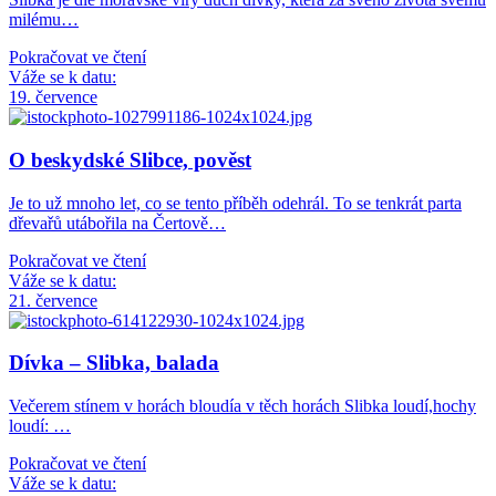
milému…
Pokračovat ve čtení
Váže se k datu:
19. července
O beskydské Slibce, pověst
Je to už mnoho let, co se tento příběh odehrál. To se tenkrát parta
dřevařů utábořila na Čertově…
Pokračovat ve čtení
Váže se k datu:
21. července
Dívka – Slibka, balada
Večerem stínem v horách bloudía v těch horách Slibka loudí,hochy
loudí: …
Pokračovat ve čtení
Váže se k datu: