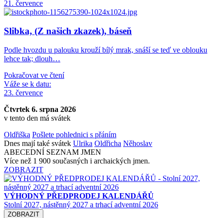
21. července
Slibka, (Z našich zkazek), báseň
Podle hvozdu u palouku krouží bílý mrak, snáší se teď ve oblouku
lehce tak; dlouh…
Pokračovat ve čtení
Váže se k datu:
23. července
Čtvrtek 6. srpna 2026
v tento den má svátek
Oldřiška
Pošlete pohlednici s přáním
Dnes mají také svátek
Ulrika
Oldřicha
Něhoslav
ABECEDNÍ SEZNAM JMEN
Více než 1 900 současných i archaických jmen.
ZOBRAZIT
VÝHODNÝ PŘEDPRODEJ KALENDÁŘŮ
Stolní 2027, nástěnný 2027 a trhací adventní 2026
ZOBRAZIT