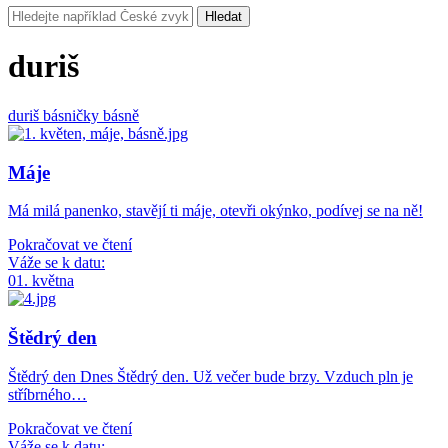
Hledat
duriš
duriš
básničky
básně
Máje
Má milá panenko, stavějí ti máje, otevři okýnko, podívej se na ně!
Pokračovat ve čtení
Váže se k datu:
01. května
Štědrý den
Štědrý den Dnes Štědrý den. Už večer bude brzy. Vzduch pln je
stříbrného…
Pokračovat ve čtení
Váže se k datu: