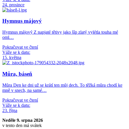
24. prosince
Hymnus májový
Hymnus májový Z napjaté tětivy jako šíp zlatý vylétla touha mé
oml…
Pokračovat ve čtení
Váže se k datu:
15. května
Můra, báseň
Můra Den ke dni už se krátí ten můj dech. To těžká můra chodí ke
mně v snech, na samé…
Pokračovat ve čtení
Váže se k datu:
23. října
Neděle 9. srpna 2026
v tento den má svátek