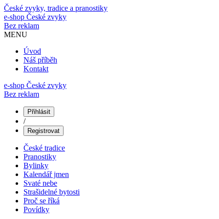
České zvyky, tradice a pranostiky
e-shop
České zvyky
Bez reklam
MENU
Úvod
Náš příběh
Kontakt
e-shop České zvyky
Bez reklam
Přihlásit
/
Registrovat
České tradice
Pranostiky
Bylinky
Kalendář jmen
Svaté nebe
Strašidelné bytosti
Proč se říká
Povídky