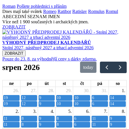
Roman
Pošlete pohlednici s přáním
Dnes mají také svátek
Romeo
Ratibor
Ratislav
Romulus
Romul
ABECEDNÍ SEZNAM JMEN
Více než 1 900 současných i archaických jmen.
ZOBRAZIT
VÝHODNÝ PŘEDPRODEJ KALENDÁŘŮ
Stolní 2027, nástěnný 2027 a trhací adventní 2026
ZOBRAZIT
Pouze do 23. 8. za výhodnější ceny s dárky zdarma.
srpen 2026
today
ne
po
út
st
čt
pá
so
26.
27.
28.
29.
30.
31.
1.
19
12
9
10
10
6
14
19
12
9
10
10
6
14
2.
3.
4.
5.
6.
7.
8.
11
8
9
8
6
11
9
11
8
9
8
6
11
9