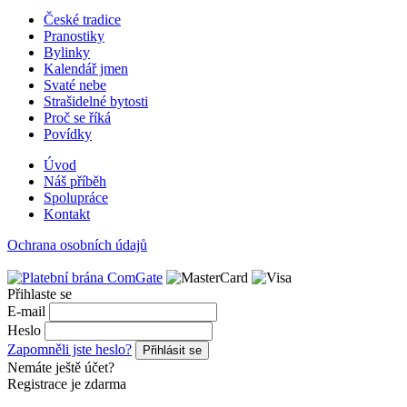
České tradice
Pranostiky
Bylinky
Kalendář jmen
Svaté nebe
Strašidelné bytosti
Proč se říká
Povídky
Úvod
Náš příběh
Spolupráce
Kontakt
Ochrana osobních údajů
Přihlaste se
E-mail
Heslo
Zapomněli jste heslo?
Přihlásit se
Nemáte ještě účet?
Registrace je zdarma