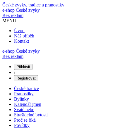
České zvyky, tradice a pranostiky
e-shop
České zvyky
Bez reklam
MENU
Úvod
Náš příběh
Kontakt
e-shop České zvyky
Bez reklam
Přihlásit
/
Registrovat
České tradice
Pranostiky
Bylinky
Kalendář jmen
Svaté nebe
Strašidelné bytosti
Proč se říká
Povídky