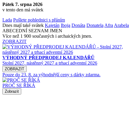
Pátek 7. srpna 2026
v tento den má svátek
Lada
Pošlete pohlednici s přáním
Dnes mají také svátek
Kajetán
Iboja
Donáta
Donatela
Afra
Arabela
ABECEDNÍ SEZNAM JMEN
Více než 1 900 současných i archaických jmen.
ZOBRAZIT
VÝHODNÝ PŘEDPRODEJ KALENDÁŘŮ
Stolní 2027, nástěnný 2027 a trhací adventní 2026
ZOBRAZIT
Pouze do 23. 8. za výhodnější ceny s dárky zdarma.
PROČ SE ŘÍKÁ
Zobrazit