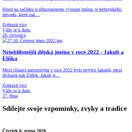
Hned na začátku si připomeneme význam jména: je hebrejského
původu, které má…
Zobrazit více
Váže se k datu:
26. července
Nejoblíbenější dětská jména v roce 2022 - Jakub a
Eliška
Mezi chlapci narozenými v roce 2022 bylo nejvíce Jakubů, mezi
dívkami pak Elišek. Jakub je…
Zobrazit více
Váže se k datu:
27. října
Sdílejte svoje vzpomínky, zvyky a tradice
Čtvrtek 6. srpna 2026