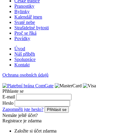
České tradice
Pranostiky
Bylinky
Kalendář jmen
Svaté nebe
Strašidelné bytosti
Proč se říká
Povídky
Úvod
Náš příběh
Spolupráce
Kontakt
Ochrana osobních údajů
Přihlaste se
E-mail
Heslo
Zapomněli jste heslo?
Přihlásit se
Nemáte ještě účet?
Registrace je zdarma
Založte si účet zdarma