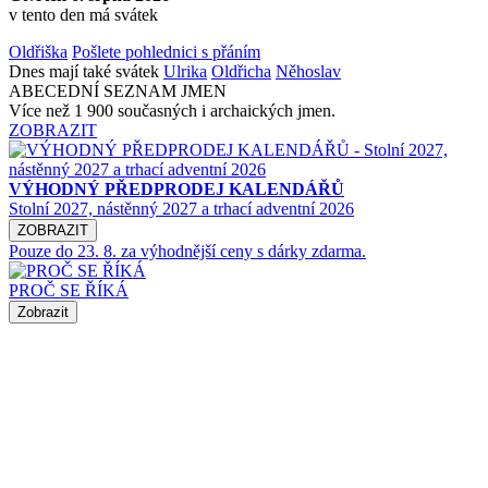
v tento den má svátek
Oldřiška
Pošlete pohlednici s přáním
Dnes mají také svátek
Ulrika
Oldřicha
Něhoslav
ABECEDNÍ SEZNAM JMEN
Více než 1 900 současných i archaických jmen.
ZOBRAZIT
VÝHODNÝ PŘEDPRODEJ KALENDÁŘŮ
Stolní 2027, nástěnný 2027 a trhací adventní 2026
ZOBRAZIT
Pouze do 23. 8. za výhodnější ceny s dárky zdarma.
PROČ SE ŘÍKÁ
Zobrazit