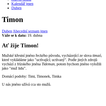
Kalendář jmen
Duben
Timon
Duben
Abecední seznam jmen
Váže se k datu:
19. dubna
Ať žije Timon!
Mužské křestní jméno řeckého původu, vycházející ze slova
timaó
,
které vykládáme jako "uctívající; uctívaný". Podle jiných zdrojů
vychází z frízského jména
Tideman
, potom bychom jméno vyložili
jako "muž lidu".
Domácí podoby: Timi, Timonek, Timka
U nás jméno užívá cca sto mužů.