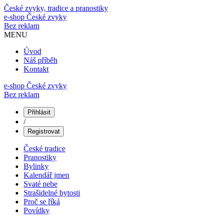
České zvyky, tradice a pranostiky
e-shop
České zvyky
Bez reklam
MENU
Úvod
Náš příběh
Kontakt
e-shop České zvyky
Bez reklam
Přihlásit
/
Registrovat
České tradice
Pranostiky
Bylinky
Kalendář jmen
Svaté nebe
Strašidelné bytosti
Proč se říká
Povídky