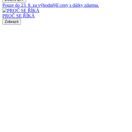
Pouze do 23. 8. za výhodnější ceny s dárky zdarma.
PROČ SE ŘÍKÁ
Zobrazit