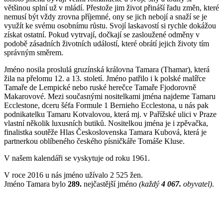
většinou splní už v mládí. Přestože jim život přináší řadu změn, které
nemusí být vždy zrovna příjemné, ony se jich nebojí a snaží se je
využít ke svému osobnímu růstu. Svojí laskavostí si rychle dokážou
získat ostatní. Pokud vytrvají, dočkají se zasloužené odměny v
podobě zásadních životních událostí, které obrátí jejich životy tím
správným směrem.
Jméno nosila proslulá gruzínská královna Tamara (Thamar), která
žila na přelomu 12. a 13. století. Jméno patřilo i k polské malířce
Tamaře de Lempické nebo ruské herečce Tamaře Fjodorovně
Makarovové. Mezi současnými nositelkami jména najdeme Tamaru
Ecclestone, dceru šéfa Formule 1 Bernieho Ecclestona, u nás pak
podnikatelku Tamaru Kotvalovou, která mj. v Pařížské ulici v Praze
vlastní několik luxusních butiků. Nositelkou jména je i zpěvačka,
finalistka soutěže Hlas Československa Tamara Kubová, která je
partnerkou oblíbeného českého písničkáře Tomáše Kluse.
V našem kalendáři se vyskytuje od roku 1961.
V roce 2016 u nás jméno užívalo 2 525 žen.
Jméno Tamara bylo
289.
nejčastější jméno
(každý
4 067.
obyvatel)
.