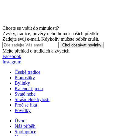
Chcete se vrátit do minulosti?
Zvyky, tradice, pověry nebo humor našich předků
Zadejte svůj e-mail. Kdykoliv můžete odběr zrušit.
Chci dostávat novinky
Mejte přehled o tradicích a zvycích
Facebook
Instagram
České tradice
Pranostiky
Bylinky
Kalendář jmen
Svaté nebe
Strašidelné bytosti
Proč se říká
Povídky
Úvod
Náš příběh
Spolupráce