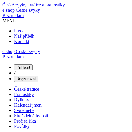
České zvyky, tradice a pranostiky
e-shop
České zvyky
Bez reklam
MENU
Úvod
Náš příběh
Kontakt
e-shop České zvyky
Bez reklam
Přihlásit
/
Registrovat
České tradice
Pranostiky
Bylinky
Kalendář jmen
Svaté nebe
Strašidelné bytosti
Proč se říká
Povídky