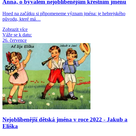
Anna, o bývalém nejoblíbenějším křestním jménu
Hned na začátku si připomeneme význam jména: je hebrejského
původu, které má…
Zobrazit více
Váže se k datu:
26. července
Nejoblíbenější dětská jména v roce 2022 - Jakub a
Eliška