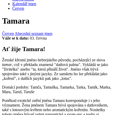
Kalendář jmen
Červen
Tamara
Červen
Abecední seznam jmen
Váže se k datu:
03. června
Ať žije Tamara!
Ženské křestní jméno hebrejského původu, pocházející ze slova
tamar
, což v překladu znamená "datlová palma". Vykládá se jako
"živitelka" anebo "ta, která přináší život". Jméno však bývá
spojováno také s jinými jazyky. Ze sanskrtu ho lze překládat jako
„koření”, z dalších jazyků pak jako „lotus”.
Domácí podoby: Tamča, Tamuška, Tamarka, Tarka, Tamík, Marka,
Mara, Taruš, Taruše
Poněkud exotické znění jména Tamara koresponduje i s jeho
významem. Žena jménem Tamara bývá spojována s datlovníkem,
také s lotosovým květem nebo aromatickým kořením. Nositelky
tohoto jména bývají velmi romantické a svoje sny a touhy si