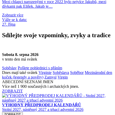
Mezi chlapci narozenými v roce 2022 bylo nejvíce Jakubů, mezi
dívkami pak Elišek. Jakub je…
Zobrazit více
Váže se k datu:
27. října
Sdílejte svoje vzpomínky, zvyky a tradice
Sobota 8. srpna 2026
v tento den má svátek
Soběslav
Pošlete pohlednici s přáním
Dnes mají také svátek
Virginie
Soběslava
Soběbor
Mezinárodní den
koček (legendy a pověry)
Zamysl
Virgin
ABECEDNÍ SEZNAM JMEN
Více než 1 900 současných i archaických jmen.
ZOBRAZIT
VÝHODNÝ PŘEDPRODEJ KALENDÁŘŮ
Stolní 2027, nástěnný 2027 a trhací adventní 2026
ZOBRAZIT