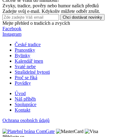
Chcete se vrátit do minulosti?
Zvyky, tradice, pověry nebo humor našich předků
Zadejte svůj e-mail. Kdykoliv můžete odběr zrušit.
Chci dostávat novinky
Mejte přehled o tradicích a zvycích
Facebook
Instagram
České tradice
Pranostiky
Bylinky
Kalendář jmen
Svaté nebe
Strašidelné bytosti
Proč se říká
Povídky
Úvod
Náš příběh
Spolupráce
Kontakt
Ochrana osobních údajů
Přihlaste se