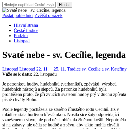
Hledat
Poslat pohlednici
Zvětšit obrázek
Hlavní strana
České tradice
Podzim
Listopad
Svaté nebe - sv. Cecílie, legenda
Listopad
Listopad
22. 11. + 25. 11. Tradice sv. Cecílie a sv. Kateřiny
Váže se k datu:
22. listopadu
Je patronkou hudby, hudebníků (varhaníků), zpěváků, výrobců
hudebních nástrojů a slepců. Za patronku hudebníků byla
prohlášena proto, že při zvucích svatební hudby prý v duchu zpívala
písně chvály Bohu.
Podle legendy pocházela ze starého římského rodu Ceciliů. Již v
mládí se stala horlivou křesťankou. Nosila sice šaty odpovídající
vznešenému stavu, ale pod ně si oblékala žíněnou košili. Nepotrpěla
si na zábavy, ale učila se hudbě a zpěvu, aby takto mohla chválit