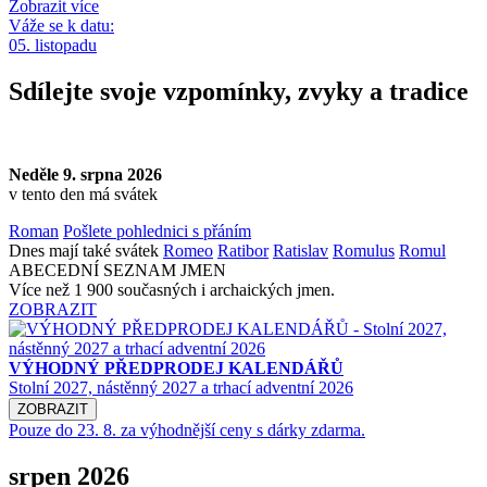
Zobrazit více
Váže se k datu:
05. listopadu
Sdílejte svoje vzpomínky, zvyky a tradice
Neděle 9. srpna 2026
v tento den má svátek
Roman
Pošlete pohlednici s přáním
Dnes mají také svátek
Romeo
Ratibor
Ratislav
Romulus
Romul
ABECEDNÍ SEZNAM JMEN
Více než 1 900 současných i archaických jmen.
ZOBRAZIT
VÝHODNÝ PŘEDPRODEJ KALENDÁŘŮ
Stolní 2027, nástěnný 2027 a trhací adventní 2026
ZOBRAZIT
Pouze do 23. 8. za výhodnější ceny s dárky zdarma.
srpen 2026