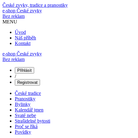
České zvyky, tradice a pranostiky
e-shop
České zvyky
Bez reklam
MENU
Úvod
Náš příběh
Kontakt
e-shop České zvyky
Bez reklam
Přihlásit
/
Registrovat
České tradice
Pranostiky
Bylinky
Kalendář jmen
Svaté nebe
Strašidelné bytosti
Proč se říká
Povídky