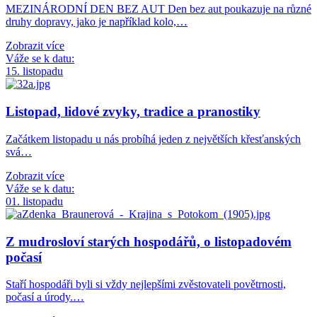
MEZINÁRODNÍ DEN BEZ AUT Den bez aut poukazuje na různé
druhy dopravy, jako je například kolo,…
Zobrazit více
Váže se k datu:
15. listopadu
Listopad, lidové zvyky, tradice a pranostiky
Začátkem listopadu u nás probíhá jeden z největších křesťanských
svá…
Zobrazit více
Váže se k datu:
01. listopadu
Z mudrosloví starých hospodářů, o listopadovém
počasí
Staří hospodáři byli si vždy nejlepšími zvěstovateli povětrnosti,
počasí a úrody.…