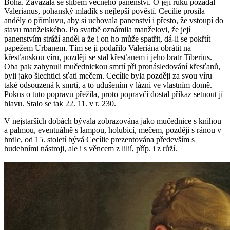
Boha. Zavázala se slibem věčného panenství. O její ruku požádal
Valerianus, pohanský mladík s nejlepší pověstí. Cecilie prosila
anděly o přímluvu, aby si uchovala panenství i přesto, že vstoupí do
stavu manželského. Po svatbě oznámila manželovi, že její
panenstvím stráží anděl a že i on ho může spatřit, dá-li se pokřtít
papežem Urbanem. Tím se ji podařilo Valeriána obrátit na
křesťanskou víru, později se stal křesťanem i jeho bratr Tiberius.
Oba pak zahynuli mučednickou smrtí při pronásledování křesťanů,
byli jako šlechtici sťati mečem. Cecílie byla později za svou víru
také odsouzená k smrti, a to udušením v lázni ve vlastním domě.
Pokus o tuto popravu přežila, proto popravčí dostal příkaz setnout jí
hlavu. Stalo se tak 22. 11. v r. 230.
V nejstarších dobách bývala zobrazována jako mučednice s knihou
a palmou, eventuálně s lampou, holubicí, mečem, později s ránou v
hrdle, od 15. století bývá Cecílie prezentována především s
hudebními nástroji, ale i s věncem z lilií, příp. i z růží.