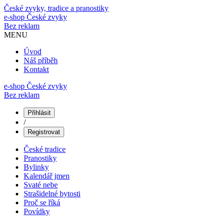
České zvyky, tradice a pranostiky
e-shop
České zvyky
Bez reklam
MENU
Úvod
Náš příběh
Kontakt
e-shop České zvyky
Bez reklam
Přihlásit
/
Registrovat
České tradice
Pranostiky
Bylinky
Kalendář jmen
Svaté nebe
Strašidelné bytosti
Proč se říká
Povídky