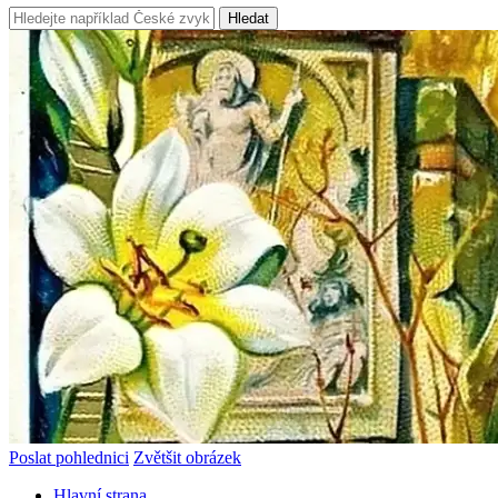
Hledat
Poslat pohlednici
Zvětšit obrázek
Hlavní strana