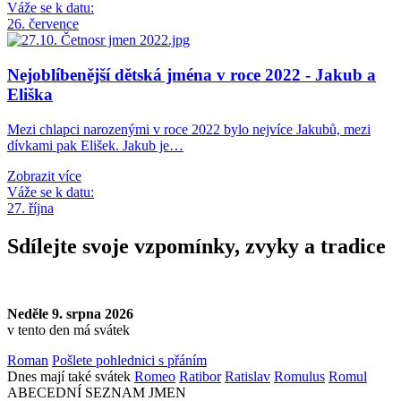
Váže se k datu:
26. července
Nejoblíbenější dětská jména v roce 2022 - Jakub a
Eliška
Mezi chlapci narozenými v roce 2022 bylo nejvíce Jakubů, mezi
dívkami pak Elišek. Jakub je…
Zobrazit více
Váže se k datu:
27. října
Sdílejte svoje vzpomínky, zvyky a tradice
Neděle 9. srpna 2026
v tento den má svátek
Roman
Pošlete pohlednici s přáním
Dnes mají také svátek
Romeo
Ratibor
Ratislav
Romulus
Romul
ABECEDNÍ SEZNAM JMEN