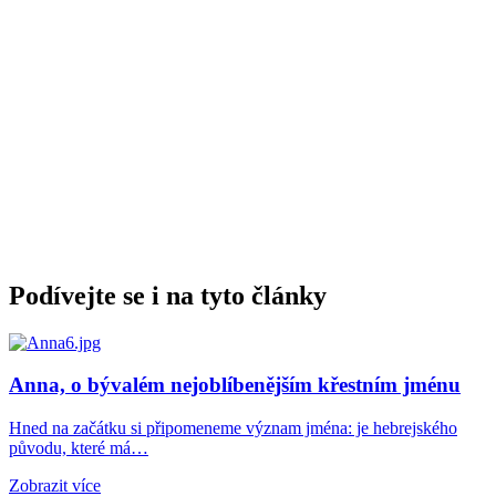
Podívejte se i na tyto články
Anna, o bývalém nejoblíbenějším křestním jménu
Hned na začátku si připomeneme význam jména: je hebrejského
původu, které má…
Zobrazit více