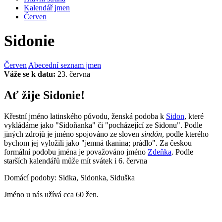
Kalendář jmen
Červen
Sidonie
Červen
Abecední seznam jmen
Váže se k datu:
23. června
Ať žije Sidonie!
Křestní jméno latinského původu, ženská podoba k
Sidon
, které
vykládáme jako "Sidoňanka" či "pocházející ze Sidonu". Podle
jiných zdrojů je jméno spojováno ze sloven
sindón
, podle kterého
bychom jej vyložili jako "jemná tkanina; prádlo". Za českou
formální podobu jména je považováno jméno
Zdeňka
. Podle
starších kalendářů může mít svátek i 6. června
Domácí podoby: Sidka, Sidonka, Siduška
Jméno u nás užívá cca 60 žen.