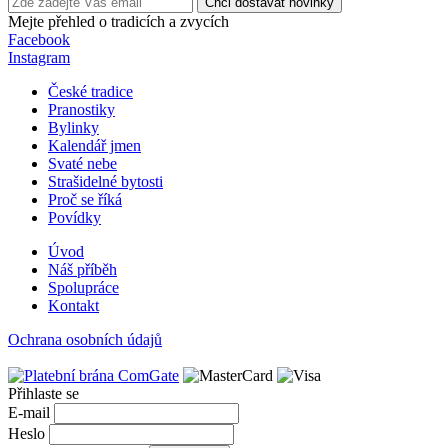
Chci dostávat novinky
Mejte přehled o tradicích a zvycích
Facebook
Instagram
České tradice
Pranostiky
Bylinky
Kalendář jmen
Svaté nebe
Strašidelné bytosti
Proč se říká
Povídky
Úvod
Náš příběh
Spolupráce
Kontakt
Ochrana osobních údajů
Přihlaste se
E-mail
Heslo