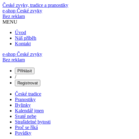
České zvyky, tradice a pranostiky
e-shop
České zvyky
Bez reklam
MENU
Úvod
Náš příběh
Kontakt
e-shop České zvyky
Bez reklam
Přihlásit
/
Registrovat
České tradice
Pranostiky
Bylinky
Kalendář jmen
Svaté nebe
Strašidelné bytosti
Proč se říká
Povídky