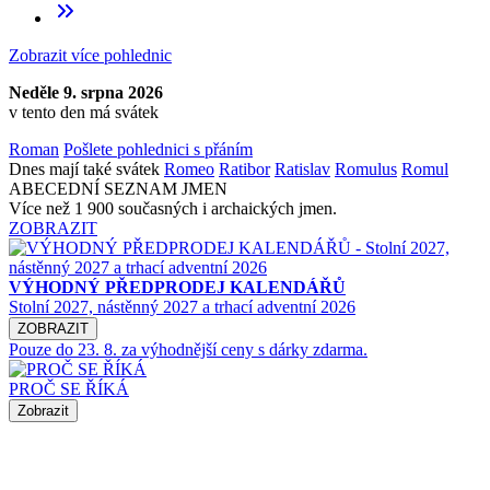
Zobrazit více pohlednic
Neděle 9. srpna 2026
v tento den má svátek
Roman
Pošlete pohlednici s přáním
Dnes mají také svátek
Romeo
Ratibor
Ratislav
Romulus
Romul
ABECEDNÍ SEZNAM JMEN
Více než 1 900 současných i archaických jmen.
ZOBRAZIT
VÝHODNÝ PŘEDPRODEJ KALENDÁŘŮ
Stolní 2027, nástěnný 2027 a trhací adventní 2026
ZOBRAZIT
Pouze do 23. 8. za výhodnější ceny s dárky zdarma.
PROČ SE ŘÍKÁ
Zobrazit