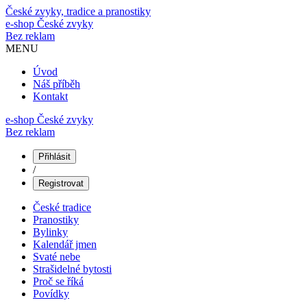
České zvyky, tradice a pranostiky
e-shop
České zvyky
Bez reklam
MENU
Úvod
Náš příběh
Kontakt
e-shop České zvyky
Bez reklam
Přihlásit
/
Registrovat
České tradice
Pranostiky
Bylinky
Kalendář jmen
Svaté nebe
Strašidelné bytosti
Proč se říká
Povídky