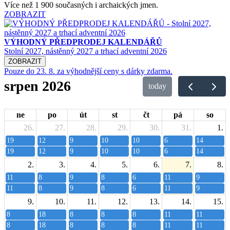
Více než 1 900 současných i archaických jmen.
ZOBRAZIT
VÝHODNÝ PŘEDPRODEJ KALENDÁŘŮ
Stolní 2027, nástěnný 2027 a trhací adventní 2026
ZOBRAZIT
Pouze do 23. 8. za výhodnější ceny s dárky zdarma.
srpen 2026
today
ne
po
út
st
čt
pá
so
26.
27.
28.
29.
30.
31.
1.
19
12
9
10
10
6
14
19
12
9
10
10
6
14
2.
3.
4.
5.
6.
7.
8.
11
8
9
8
6
11
9
11
8
9
8
6
11
9
9.
10.
11.
12.
13.
14.
15.
8
18
8
8
8
11
11
8
18
8
8
8
11
11