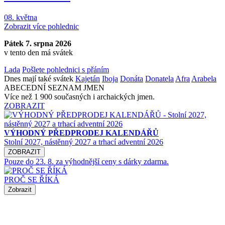
08. května
Zobrazit více pohlednic
Pátek 7. srpna 2026
v tento den má svátek
Lada
Pošlete pohlednici s přáním
Dnes mají také svátek
Kajetán
Iboja
Donáta
Donatela
Afra
Arabela
ABECEDNÍ SEZNAM JMEN
Více než 1 900 současných i archaických jmen.
ZOBRAZIT
VÝHODNÝ PŘEDPRODEJ KALENDÁŘŮ
Stolní 2027, nástěnný 2027 a trhací adventní 2026
ZOBRAZIT
Pouze do 23. 8. za výhodnější ceny s dárky zdarma.
PROČ SE ŘÍKÁ
Zobrazit