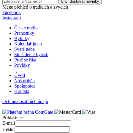
Chci dostávat novinky
Mejte přehled o tradicích a zvycích
Facebook
Instagram
České tradice
Pranostiky
Bylinky
Kalendář jmen
Svaté nebe
Strašidelné bytosti
Proč se říká
Povídky
Úvod
Náš příběh
Spolupráce
Kontakt
Ochrana osobních údajů
Přihlaste se
E-mail
Heslo