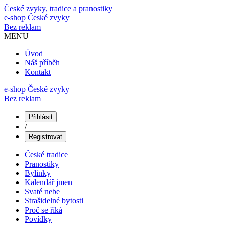
České zvyky, tradice a pranostiky
e-shop
České zvyky
Bez reklam
MENU
Úvod
Náš příběh
Kontakt
e-shop České zvyky
Bez reklam
Přihlásit
/
Registrovat
České tradice
Pranostiky
Bylinky
Kalendář jmen
Svaté nebe
Strašidelné bytosti
Proč se říká
Povídky