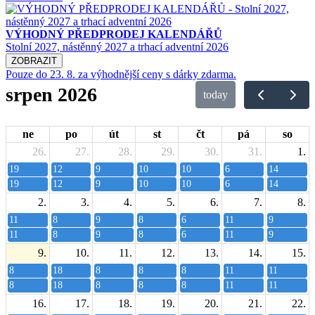
VÝHODNÝ PŘEDPRODEJ KALENDÁŘŮ
Stolní 2027, nástěnný 2027 a trhací adventní 2026
ZOBRAZIT
Pouze do 23. 8. za výhodnější ceny s dárky zdarma.
srpen 2026
today
ne
po
út
st
čt
pá
so
26.
27.
28.
29.
30.
31.
1.
19
12
9
10
10
6
14
19
12
9
10
10
6
14
2.
3.
4.
5.
6.
7.
8.
11
8
9
8
6
11
9
11
8
9
8
6
11
9
9.
10.
11.
12.
13.
14.
15.
8
18
8
8
8
11
11
8
18
8
8
8
11
11
16.
17.
18.
19.
20.
21.
22.