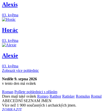
Alexis
03. května
Horác
03. května
Alexie
03. května
Zobrazit více pohlednic
Neděle 9. srpna 2026
v tento den má svátek
Roman
Pošlete pohlednici s přáním
Dnes mají také svátek
Romeo
Ratibor
Ratislav
Romulus
Romul
ABECEDNÍ SEZNAM JMEN
Více než 1 900 současných i archaických jmen.
ZOBRAZIT