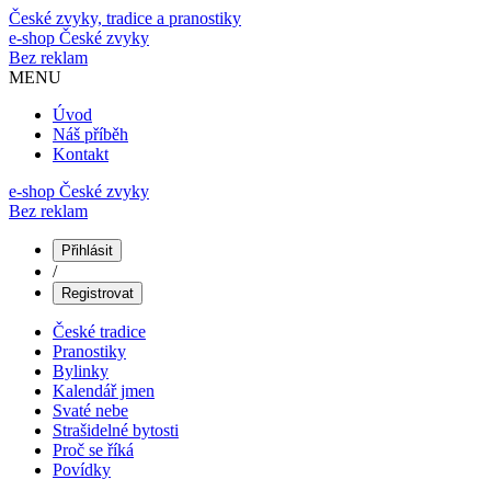
České zvyky, tradice a pranostiky
e-shop
České zvyky
Bez reklam
MENU
Úvod
Náš příběh
Kontakt
e-shop České zvyky
Bez reklam
Přihlásit
/
Registrovat
České tradice
Pranostiky
Bylinky
Kalendář jmen
Svaté nebe
Strašidelné bytosti
Proč se říká
Povídky