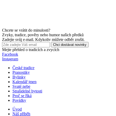
Chcete se vrátit do minulosti?
Zvyky, tradice, pověry nebo humor našich předků
Zadejte svůj e-mail. Kdykoliv můžete odběr zrušit.
Chci dostávat novinky
Mejte přehled o tradicích a zvycích
Facebook
Instagram
České tradice
Pranostiky
Bylinky
Kalendář jmen
Svaté nebe
Strašidelné bytosti
Proč se říká
Povídky
Úvod
Náš příběh