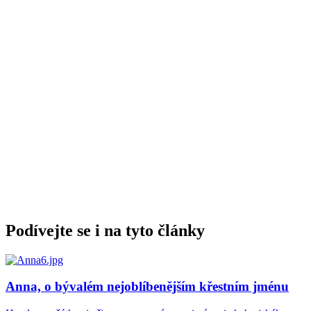
Podívejte se i na tyto články
Anna, o bývalém nejoblíbenějším křestním jménu