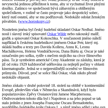
nevynechá jedinou příležitost k tomu, aby si vychutnal život plnými
doušky. Zatímco ve společnosti bývá zábavným a oblíbeným
společníkem, v rodině se často projevuje jako despotický sobec,
který nutí ostatní, aby se mu podřizovali. Nedokáže odolat ženským
půvabům. (
www.horoskopy.cz
)
Nositelem jména byl český hudební skladatel Oskar Nedbal. Jméno
nosil i slavný irský spisovatel
Oskar Wilde
nebo rakouský malíř,
grafik a spisovatel Oskar Kokoschka. V současnosti jméno náleží
například k českému hudebníkovi jménem Oskar Petr, který mj.
skládá hudbu a texty pro Davida Kollera, Annu K, Leonu
Machálkovou, Helenu Vondráčkovou, Dana Bártu aj. Oscar je také
označením pro sošku, rytíře s mečem stojícího na cívce filmového
pásu. Ta je symbolem americké Ceny Akademie za zásluhy, která je
již od roku 1929 každoročně udělována za nejlepší počiny v oblasti
kinematografie. Jedná se o nejprestižnější ocenění ve filmovém
průmyslu. Důvod, proč se sošce říká Oskar, však nikdo přesně
nedokáže objasnit.
Jméno získalo v druhé polovině 18. století na oblibě v kontinentální
Evropě, především však v Německu a Skandinávii, když bylo
popularizováno Zpěvy Ossianovými Jamese Macphersona.
Obdivovatelem tohoto díla byl i Napoleon a na jeho popud se tak
stalo jedním z jmen Josepha Françoise Oscara Bernadotteho,
pozdějšího švédského krále Oskara I., s nímž jméno sdílel i jeho syn