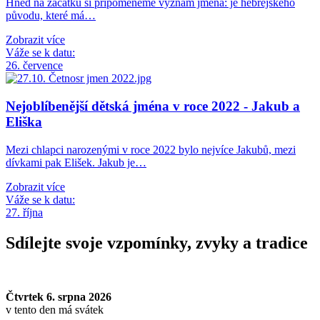
Hned na začátku si připomeneme význam jména: je hebrejského
původu, které má…
Zobrazit více
Váže se k datu:
26. července
Nejoblíbenější dětská jména v roce 2022 - Jakub a
Eliška
Mezi chlapci narozenými v roce 2022 bylo nejvíce Jakubů, mezi
dívkami pak Elišek. Jakub je…
Zobrazit více
Váže se k datu:
27. října
Sdílejte svoje vzpomínky, zvyky a tradice
Čtvrtek 6. srpna 2026
v tento den má svátek