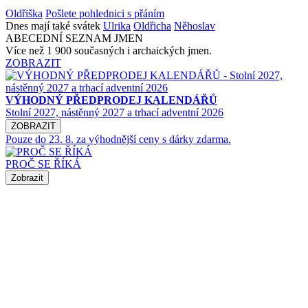
Oldřiška
Pošlete pohlednici s přáním
Dnes mají také svátek
Ulrika
Oldřicha
Něhoslav
ABECEDNÍ SEZNAM JMEN
Více než 1 900 současných i archaických jmen.
ZOBRAZIT
VÝHODNÝ PŘEDPRODEJ KALENDÁŘŮ
Stolní 2027, nástěnný 2027 a trhací adventní 2026
ZOBRAZIT
Pouze do 23. 8. za výhodnější ceny s dárky zdarma.
PROČ SE ŘÍKÁ
Zobrazit