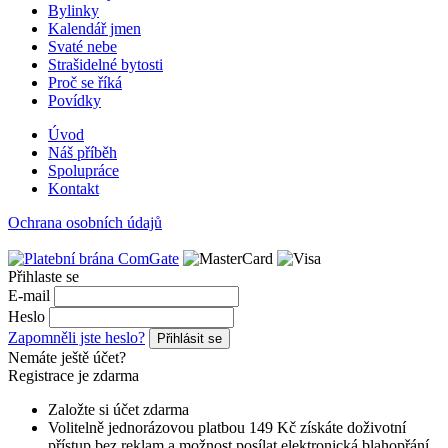
Bylinky
Kalendář jmen
Svaté nebe
Strašidelné bytosti
Proč se říká
Povídky
Úvod
Náš příběh
Spolupráce
Kontakt
Ochrana osobních údajů
Přihlaste se
E-mail
Heslo
Zapomněli jste heslo?
Přihlásit se
Nemáte ještě účet?
Registrace je zdarma
Založte si účet zdarma
Volitelně jednorázovou platbou 149 Kč získáte doživotní
přístup bez reklam a možnost posílat elektronická blahopřání