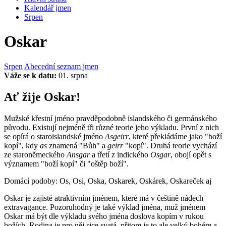
Kalendář jmen
Srpen
Oskar
Srpen
Abecední seznam jmen
Váže se k datu:
01. srpna
Ať žije Oskar!
Mužské křestní jméno pravděpodobně islandského či germánského
původu. Existují nejméně tři různé teorie jeho výkladu. První z nich
se opírá o staroislandské jméno
Asgeirr
, které překládáme jako "boží
kopí", kdy
as
znamená "Bůh" a
geirr
"kopí". Druhá teorie vychází
ze staroněmeckého
Ansgar
a třetí z indického
Osgar
, obojí opět s
významem "boží kopí" či "oštěp boží".
Domácí podoby: Os, Osi, Oska, Oskarek, Oskárek, Oskareček aj
Oskar je zajisté atraktivním jménem, které má v češtině nádech
extravagance. Pozoruhodný je také výklad jména, muž jménem
Oskar má být dle výkladu svého jména doslova kopím v rukou
božích. Rodina je pro něj sice svatá, přitom je to ale velký bohém a