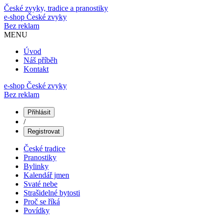
České zvyky, tradice a pranostiky
e-shop
České zvyky
Bez reklam
MENU
Úvod
Náš příběh
Kontakt
e-shop České zvyky
Bez reklam
Přihlásit
/
Registrovat
České tradice
Pranostiky
Bylinky
Kalendář jmen
Svaté nebe
Strašidelné bytosti
Proč se říká
Povídky