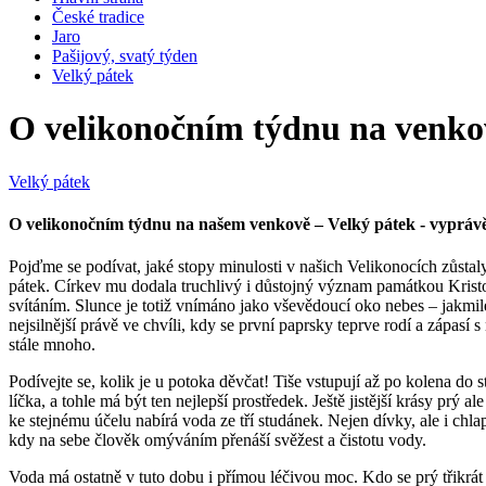
České tradice
Jaro
Pašijový, svatý týden
Velký pátek
O velikonočním týdnu na venko
Velký pátek
O velikonočním týdnu na našem venkově – Velký pátek - vyprávěn
Pojďme se podívat, jaké stopy minulosti v našich Velikonocích zůsta
pátek. Církev mu dodala truchlivý i důstojný význam památkou Kristo
svítáním. Slunce je totiž vnímáno jako vševědoucí oko nebes – jakmile
nejsilnější právě ve chvíli, kdy se první paprsky teprve rodí a zápasí
stále mnoho.
Podívejte se, kolik je u potoka děvčat! Tiše vstupují až po kolena do s
líčka, a tohle má být ten nejlepší prostředek. Ještě jistější krásy pr
ke stejnému účelu nabírá voda ze tří studánek. Nejen dívky, ale i chla
kdy na sebe člověk omýváním přenáší svěžest a čistotu vody.
Voda má ostatně v tuto dobu i přímou léčivou moc. Kdo se prý třikrá