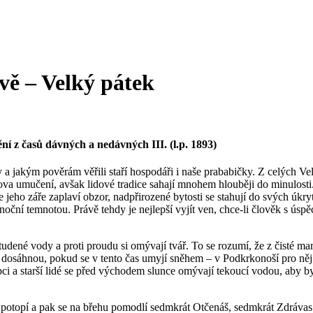
vě – Velký pátek
í z časů dávných a nedávných III. (l.p. 1893)
ly a jakým pověrám věřili staří hospodáři i naše prababičky. Z celých 
va umučení, avšak lidové tradice sahají mnohem hlouběji do minulosti.
 jeho záře zaplaví obzor, nadpřirozené bytosti se stahují do svých úkr
 s noční temnotou. Právě tehdy je nejlepší vyjít ven, chce-li člověk s ú
tudené vody a proti proudu si omývají tvář. To se rozumí, že z čisté mar
ý ale dosáhnou, pokud se v tento čas umyjí sněhem – v Podkrkonoší pro ně
pci a starší lidé se před východem slunce omývají tekoucí vodou, aby byli
t potopí a pak se na břehu pomodlí sedmkrát Otčenáš, sedmkrát Zdráva