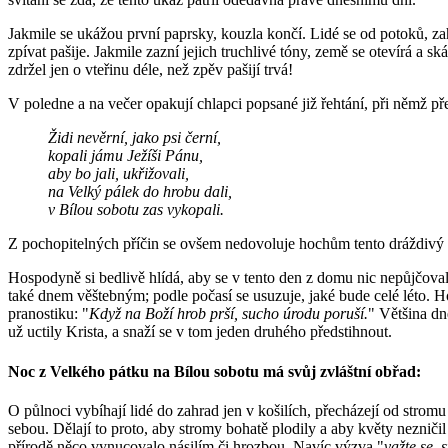
Jakmile se ukážou první paprsky, kouzla končí. Lidé se od potoků, zah
zpívat pašije. Jakmile zazní jejich truchlivé tóny, země se otevírá a 
zdržel jen o vteřinu déle, než zpěv pašijí trvá!
V poledne a na večer opakují chlapci popsané již řehtání, při němž př
Židi nevěrní, jako psi černí,
kopali jámu Ježíši Pánu,
aby bo jali, ukřižovali,
na Velký pálek do hrobu dali,
v Bílou sobotu zas vykopali.
Z pochopitelných příčin se ovšem nedovoluje hochům tento dráždivý 
Hospodyně si bedlivě hlídá, aby se v tento den z domu nic nepůjčovalo 
také dnem věštebným; podle počasí se usuzuje, jaké bude celé léto. Ho
pranostiku: "
Když na Boží hrob prší, sucho úrodu poruší.
" Většina dn
už uctily Krista, a snaží se v tom jeden druhého předstihnout.
Noc z Velkého pátku na Bílou sobotu má svůj zvláštní obřad:
O půlnoci vybíhají lidé do zahrad jen v košilích, přecházejí od stromu
sebou. Dělají to proto, aby stromy bohatě plodily a aby květy nezničil
přírodě něco vynucovalo násilím či hrozbou. Navíc výzva "
važte se, 