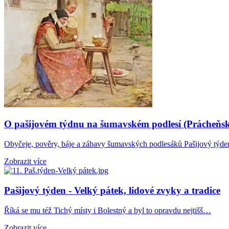
O pašijovém týdnu na šumavském podlesí (Prácheňs
Obyčeje, pověry, báje a zábavy šumavských podlesáků Pašijový týd
Zobrazit více
Pašijový týden - Velký pátek, lidové zvyky a tradice
Říká se mu též Tichý místy i Bolestný a byl to opravdu nejtišš…
Zobrazit více