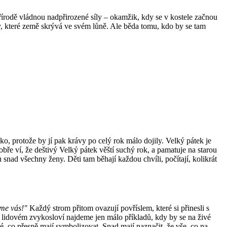
přírodě vládnou nadpřirozené síly – okamžik, kdy se v kostele začnou
ady, které země skrývá ve svém lůně. Ale běda tomu, kdo by se tam
éko, protože by jí pak krávy po celý rok málo dojily.
Velký pátek je
bře ví, že deštivý Velký pátek věští suchý rok, a pamatuje na starou
nad všechny ženy. Děti tam běhají každou chvíli, počítají, kolikrát
íme vás!"
Každý strom přitom ovazují povříslem, které si přinesli s
 lidovém zvykosloví najdeme jen málo příkladů, kdy by se na živé
é, co přesně mají symbolizovat. Snad mají naznačit, že vše, co na