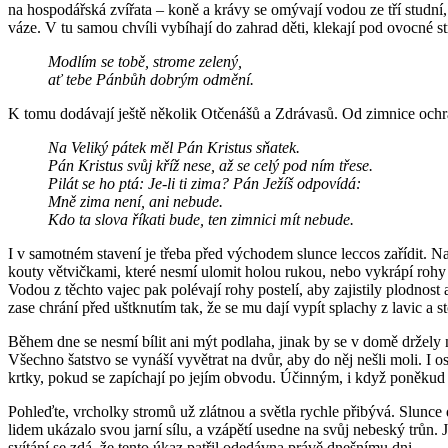
na hospodářská zvířata – koně a krávy se omývají vodou ze tří studní
váze. V tu samou chvíli vybíhají do zahrad děti, klekají pod ovocné s
Modlím se tobě, strome zelený,
ať tebe Pánbůh dobrým odmění.
K tomu dodávají ještě několik Otčenášů a Zdrávasů. Od zimnice ochra
Na Veliký pátek měl Pán Kristus sňatek.
Pán Kristus svůj kříž nese, až se celý pod ním třese.
Pilát se ho ptá: Je-li ti zima? Pán Ježíš odpovídá:
Mně zima není, ani nebude.
Kdo ta slova říkati bude, ten zimnici mít nebude.
I v samotném stavení je třeba před východem slunce leccos zařídit. N
kouty větvičkami, které nesmí ulomit holou rukou, nebo vykrápí roh
Vodou z těchto vajec pak polévají rohy postelí, aby zajistily plodnos
zase chrání před uštknutím tak, že se mu dají vypít splachy z lavic a 
Během dne se nesmí bílit ani mýt podlaha, jinak by se v domě držely ne
Všechno šatstvo se vynáší vyvětrat na dvůr, aby do něj nešli moli.
I o
krtky, pokud se zapíchají po jejím obvodu. Účinným, i když poněkud n
Pohleďte, vrcholky stromů už zlátnou a světla rychle přibývá. Slunce d
lidem ukázalo svou jarní sílu, a vzápětí usedne na svůj nebeský trůn. 
svítání se zdá, že tento úkaz patřil odedávna právě dnešnímu dni.