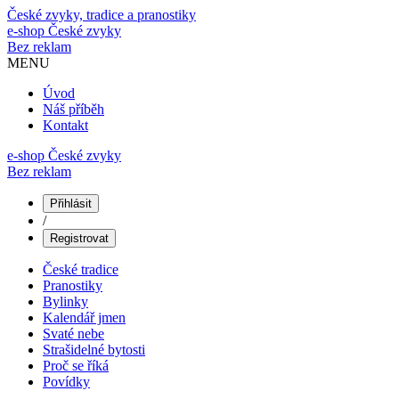
České zvyky, tradice a pranostiky
e-shop
České zvyky
Bez reklam
MENU
Úvod
Náš příběh
Kontakt
e-shop České zvyky
Bez reklam
Přihlásit
/
Registrovat
České tradice
Pranostiky
Bylinky
Kalendář jmen
Svaté nebe
Strašidelné bytosti
Proč se říká
Povídky