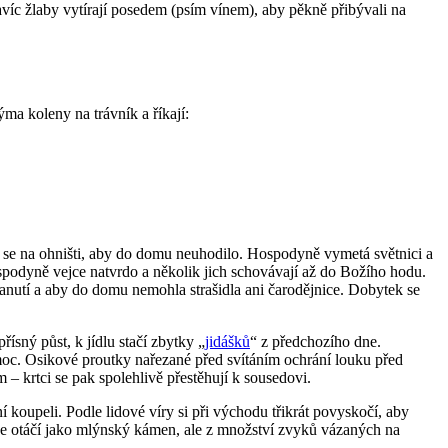
avíc žlaby vytírají posedem (psím vínem), aby pěkně přibývali na
ma koleny na trávník a říkají:
lí se na ohništi, aby do domu neuhodilo. Hospodyně vymetá světnici a
spodyně vejce natvrdo a několik jich schovávají až do Božího hodu.
hranutí a aby do domu nemohla strašidla ani čarodějnice. Dobytek se
ísný půst, k jídlu stačí zbytky „
jidášků
“ z předchozího dne.
u moc. Osikové proutky nařezané před svítáním ochrání louku před
– krtci se pak spolehlivě přestěhují k sousedovi.
í koupeli. Podle lidové víry si při východu třikrát povyskočí, aby
ek se otáčí jako mlýnský kámen, ale z množství zvyků vázaných na