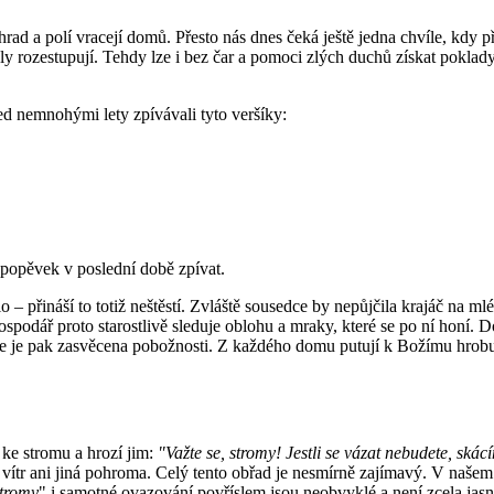
rad a polí vracejí domů. Přesto nás dnes čeká ještě jedna chvíle, kdy 
skály rozestupují. Tehdy lze i bez čar a pomoci zlých duchů získat pokl
ed nemnohými lety zpívávali tyto veršíky:
popěvek v poslední době zpívat.
– přináší to totiž neštěstí. Zvláště sousedce by nepůjčila krajáč na ml
spodář proto starostlivě sleduje oblohu a mraky, které se po ní honí. Do
e je pak zasvěcena pobožnosti. Z každého domu putují k Božímu hrobu s
 ke stromu a hrozí jim:
"Važte se, stromy! Jestli se vázat nebudete, skác
 vítr ani jiná pohroma.
Celý tento obřad je nesmírně zajímavý. V našem
stromy
" i samotné ovazování povříslem jsou neobvyklé a není zcela jasn