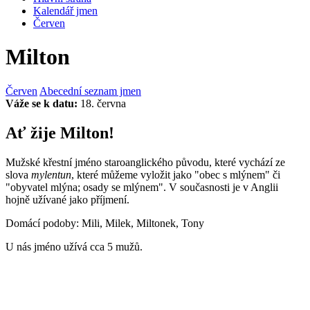
Kalendář jmen
Červen
Milton
Červen
Abecední seznam jmen
Váže se k datu:
18. června
Ať žije Milton!
Mužské křestní jméno staroanglického původu, které vychází ze
slova
mylentun
, které můžeme vyložit jako "obec s mlýnem" či
"obyvatel mlýna; osady se mlýnem". V současnosti je v Anglii
hojně užívané jako příjmení.
Domácí podoby: Mili, Milek, Miltonek, Tony
U nás jméno užívá cca 5 mužů.