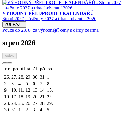
VÝHODNÝ PŘEDPRODEJ KALENDÁŘŮ
Stolní 2027, nástěnný 2027 a trhací adventní 2026
ZOBRAZIT
Pouze do 23. 8. za výhodnější ceny s dárky zdarma.
srpen 2026
today
ne
po
út
st
čt
pá
so
26.
27.
28.
29.
30.
31.
1.
2.
3.
4.
5.
6.
7.
8.
9.
10.
11.
12.
13.
14.
15.
16.
17.
18.
19.
20.
21.
22.
23.
24.
25.
26.
27.
28.
29.
30.
31.
1.
2.
3.
4.
5.