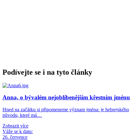
Podívejte se i na tyto články
Anna, o bývalém nejoblíbenějším křestním jménu
Hned na začátku si připomeneme význam jména: je hebrejského
původu, které má…
Zobrazit více
Váže se k datu:
26. července