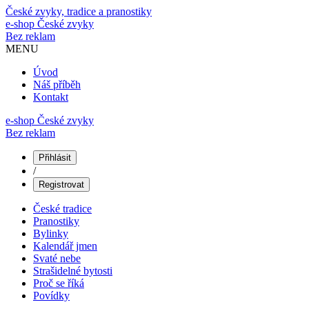
České zvyky, tradice a pranostiky
e-shop
České zvyky
Bez reklam
MENU
Úvod
Náš příběh
Kontakt
e-shop České zvyky
Bez reklam
Přihlásit
/
Registrovat
České tradice
Pranostiky
Bylinky
Kalendář jmen
Svaté nebe
Strašidelné bytosti
Proč se říká
Povídky