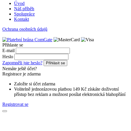
Úvod
Náš příběh
Spolupráce
Kontakt
Ochrana osobních údajů
Přihlaste se
E-mail
Heslo
Zapomněli jste heslo?
Přihlásit se
Nemáte ještě účet?
Registrace je zdarma
Založte si účet zdarma
Volitelně jednorázovou platbou 149 Kč získáte doživotní
přístup bez reklam a možnost posílat elektronická blahopřání
Registrovat se