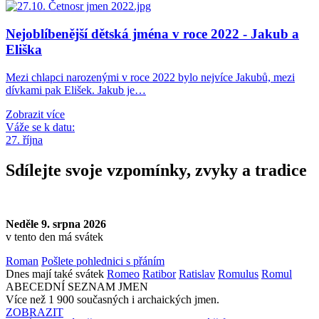
Nejoblíbenější dětská jména v roce 2022 - Jakub a
Eliška
Mezi chlapci narozenými v roce 2022 bylo nejvíce Jakubů, mezi
dívkami pak Elišek. Jakub je…
Zobrazit více
Váže se k datu:
27. října
Sdílejte svoje vzpomínky, zvyky a tradice
Neděle 9. srpna 2026
v tento den má svátek
Roman
Pošlete pohlednici s přáním
Dnes mají také svátek
Romeo
Ratibor
Ratislav
Romulus
Romul
ABECEDNÍ SEZNAM JMEN
Více než 1 900 současných i archaických jmen.
ZOBRAZIT