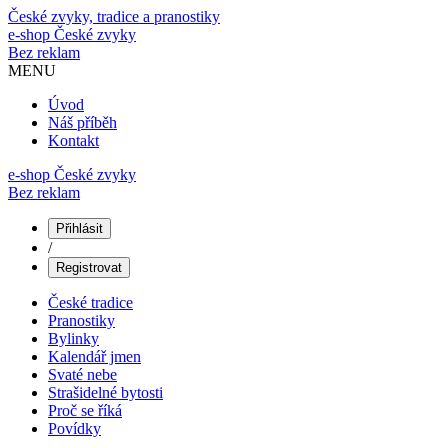
České zvyky, tradice a pranostiky
e-shop
České zvyky
Bez reklam
MENU
Úvod
Náš příběh
Kontakt
e-shop České zvyky
Bez reklam
Přihlásit
/
Registrovat
České tradice
Pranostiky
Bylinky
Kalendář jmen
Svaté nebe
Strašidelné bytosti
Proč se říká
Povídky