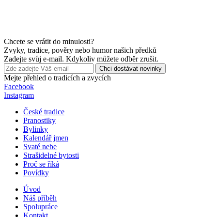
Chcete se vrátit do minulosti?
Zvyky, tradice, pověry nebo humor našich předků
Zadejte svůj e-mail. Kdykoliv můžete odběr zrušit.
Chci dostávat novinky
Mejte přehled o tradicích a zvycích
Facebook
Instagram
České tradice
Pranostiky
Bylinky
Kalendář jmen
Svaté nebe
Strašidelné bytosti
Proč se říká
Povídky
Úvod
Náš příběh
Spolupráce
Kontakt