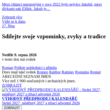
Mezi chlapci narozenými v roce 2022 bylo nejvíce Jakubů, mezi
dívkami pak Elišek. Jakub je…
Zobrazit více
Váže se k datu:
27. října
Sdílejte svoje vzpomínky, zvyky a tradice
Neděle 9. srpna 2026
v tento den má svátek
Roman
Pošlete pohlednici s přáním
Dnes mají také svátek
Romeo
Ratibor
Ratislav
Romulus
Romul
ABECEDNÍ SEZNAM JMEN
Více než 1 900 současných i archaických jmen.
ZOBRAZIT
VÝHODNÝ PŘEDPRODEJ KALENDÁŘŮ
Stolní 2027, nástěnný 2027 a trhací adventní 2026
ZOBRAZIT