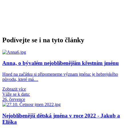
Podívejte se i na tyto články
Anna, o bývalém nejoblíbenějším křestním jménu
Hned na začátku si připomeneme význam jména: je hebrejského
původu, které má…
Zobrazit více
Váže se k datu:
26. července
Nejoblíbenější dětská jména v roce 2022 - Jakub a
Eliška