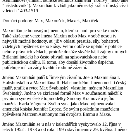
Aemilianovi (-milian, latinské aemulus znamená "horlivý" nebo také
"následovník"). Maxmilián I. vládl jako německý král a římský císař
v letech 1493-1519.
Domácí podoby: Max, Maxoušek, Maxek, Maxíček
Maxmilián je honosným jménem, které se hodí pro velké muže.
Také zkrácené verze jména Maxim nebo Max v sobě nesou ty
nejvyšší možné hodnoty, ať již v oblasti prestiže, síly, bohatství,
vzletných myšlenek nebo krásy. Velmi dobře se uplatní v politice
nebo v právních vědách, protože dokáže skvěle hájit zájmy druhých.
Brilantní intelekt ho často přivádí na spisovatelskou nebo
publicistickou dráhu. K tomu, aby dosáhl životního úspěchu,
potřebuje mít za zády kvalitní rodinné zázemí.
Jméno Maxmilián patří k římským císařům. Jde o Maxmiliána I.
Habsburského a Maxmiliána II. Habsburského. Jméno nosil i český
malíř, grafik a rytec Max Švabinský, vlastním jménem Maxmilian
Švabinský. Jméno ve zkrácené formě Max v současnosti náleží k
prvnímu synovi české topmodelky Simony Krainové a jejího
manžela Karla Vágnera. Svého syna jako Max pojmenovala i
americká kráska Jennifer Lopez. Se svým posledním manželem
zpěvákem Marcem Anthonym má dvojčata Emmu a Maxe.
Jméno Maxmilián se u nás v kalendářích vyskytovalo 12. října v
letech 1952 - 1973 a od roku 1995 slaví jmeniny 29. května. Jméno