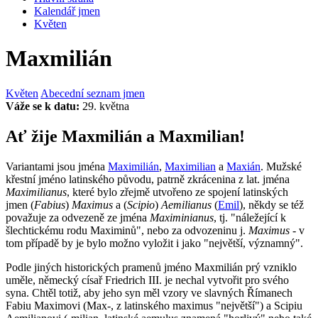
Kalendář jmen
Květen
Maxmilián
Květen
Abecední seznam jmen
Váže se k datu:
29. května
Ať žije Maxmilián a Maxmilian!
Variantami jsou jména
Maximilián
,
Maximilian
a
Maxián
. Mužské
křestní jméno latinského původu, patrně zkrácenina z lat. jména
Maximilianus
, které bylo zřejmě utvořeno ze spojení latinských
jmen (
Fabius
)
Maximus
a (
Scipio
)
Aemilianus
(
Emil
), někdy se též
považuje za odvezeně ze jména
Maximinianus
, tj. "náležející k
šlechtickému rodu Maximinů", nebo za odvozeninu j.
Maximus
- v
tom případě by je bylo možno vyložit i jako "největší, významný".
Podle jiných historických pramenů jméno Maxmilián prý vzniklo
uměle, německý císař Friedrich III. je nechal vytvořit pro svého
syna. Chtěl totiž, aby jeho syn měl vzory ve slavných Římanech
Fabiu Maximovi (Max-, z latinského maximus "největší") a Scipiu