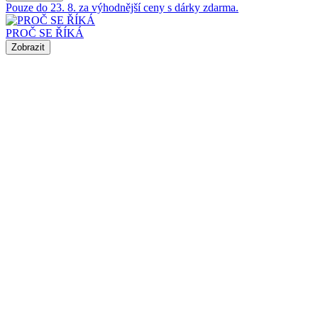
Pouze do 23. 8. za výhodnější ceny s dárky zdarma.
PROČ SE ŘÍKÁ
Zobrazit