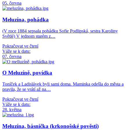
05. června
Meluzína, pohádka
(V roce 1884 sepsala pohádku Sofie Podlipská, sestra Karoliny
Světlé) V jednom starém z…
Pokračovat ve čtení
Váže se k datu:
07. června
O Meluzíně, povídka
Toníček a Ladislávek byli sami doma. Maminka odešla do města a
pravila, že se vrátí až na…
Pokračovat ve čtení
Váže se k datu:
28. května
Meluzína, básnička (krkonošské pověsti)