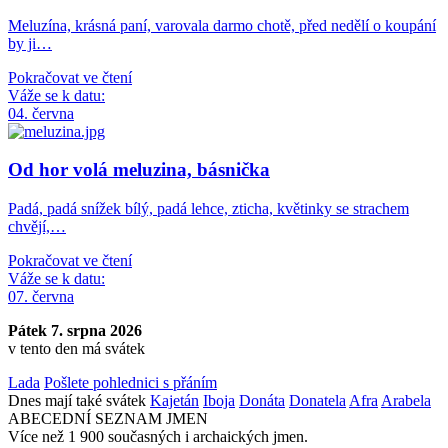
Meluzína, krásná paní, varovala darmo chotě, před nedělí o koupání
by ji…
Pokračovat ve čtení
Váže se k datu:
04. června
Od hor volá meluzina, básnička
Padá, padá snížek bílý, padá lehce, zticha, květinky se strachem
chvějí,…
Pokračovat ve čtení
Váže se k datu:
07. června
Pátek 7. srpna 2026
v tento den má svátek
Lada
Pošlete pohlednici s přáním
Dnes mají také svátek
Kajetán
Iboja
Donáta
Donatela
Afra
Arabela
ABECEDNÍ SEZNAM JMEN
Více než 1 900 současných i archaických jmen.