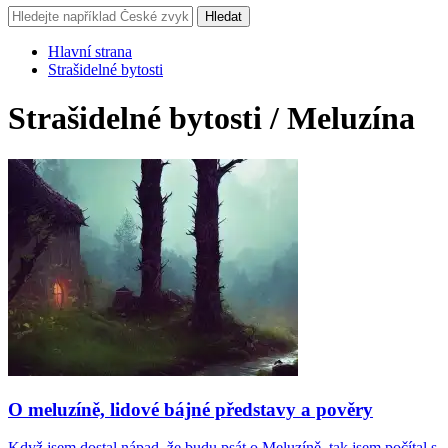
Hledat
Hlavní strana
Strašidelné bytosti
Strašidelné bytosti / Meluzína
O meluzíně, lidové bájné představy a pověry
Když jsem dostal nápad, že budu psát o Meluzíně, tak jsem počítal s