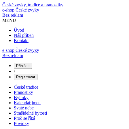
České zvyky, tradice a pranostiky
e-shop
České zvyky
Bez reklam
MENU
Úvod
Náš příběh
Kontakt
e-shop České zvyky
Bez reklam
Přihlásit
/
Registrovat
České tradice
Pranostiky
Bylinky
Kalendář jmen
Svaté nebe
Strašidelné bytosti
Proč se říká
Povídky