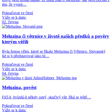
tím, že vyprá…
Pokračovat ve čtení
Váže se k datu:
02. června
Meluzína či větrnice v životě našich předků a pověry
kterým věřili
Byla ženou větru, které se říkalo Meluzina či Větrnice. Slovanský
lid si ji představoval jako bí…
Pokračovat ve čtení
Váže se k datu:
04. června
Meluzína, pověst
Fičí-li, hvízdá-li někdy ostrý, skučivý vítr, říká se ještě…
Pokračovat ve čtení
Váže se k datu: