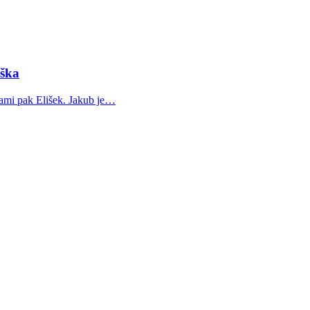
iška
kami pak Elišek. Jakub je…