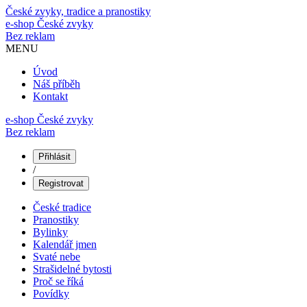
České zvyky, tradice a pranostiky
e-shop
České zvyky
Bez reklam
MENU
Úvod
Náš příběh
Kontakt
e-shop České zvyky
Bez reklam
Přihlásit
/
Registrovat
České tradice
Pranostiky
Bylinky
Kalendář jmen
Svaté nebe
Strašidelné bytosti
Proč se říká
Povídky