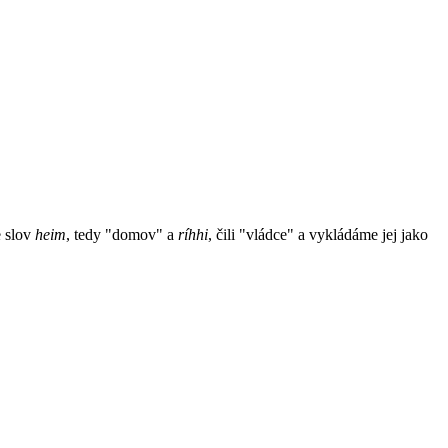
e slov
heim
, tedy "domov" a
ríhhi
, čili "vládce" a vykládáme jej jako