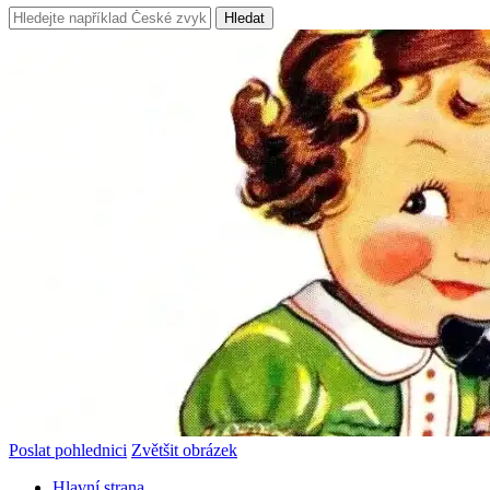
Hledat
Poslat pohlednici
Zvětšit obrázek
Hlavní strana