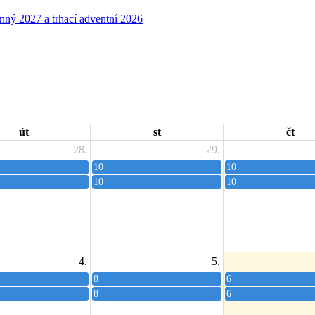
út
st
čt
28.
29.
10
10
10
10
4.
5.
8
6
8
6