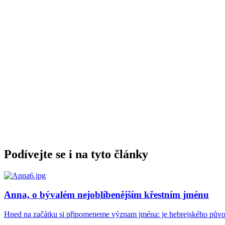
Podívejte se i na tyto články
Anna, o bývalém nejoblíbenějším křestním jménu
Hned na začátku si připomeneme význam jména: je hebrejského pův