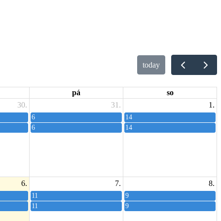
today
pá
so
30.
31.
1.
6
14
6
14
6.
7.
8.
11
9
11
9