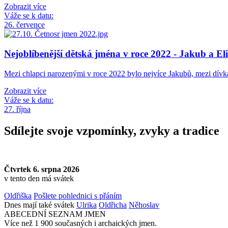
Zobrazit více
Váže se k datu:
26. července
Nejoblíbenější dětská jména v roce 2022 - Jakub a El
Mezi chlapci narozenými v roce 2022 bylo nejvíce Jakubů, mezi dív
Zobrazit více
Váže se k datu:
27. října
Sdílejte svoje vzpomínky, zvyky a tradice
Čtvrtek 6. srpna 2026
v tento den má svátek
Oldřiška
Pošlete pohlednici s přáním
Dnes mají také svátek
Ulrika
Oldřicha
Něhoslav
ABECEDNÍ SEZNAM JMEN
Více než 1 900 současných i archaických jmen.