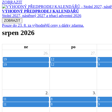
ZOBRAZIT
VÝHODNÝ PŘEDPRODEJ KALENDÁŘŮ
Stolní 2027, nástěnný 2027 a trhací adventní 2026
ZOBRAZIT
Pouze do 23. 8. za výhodnější ceny s dárky zdarma.
srpen 2026
ne
po
26.
27.
19
12
9
19
12
9
2.
3.
11
8
9
11
8
9