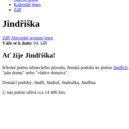
Kalendář jmen
Září
Jindřiška
Září
Abecední seznam jmen
Váže se k datu:
04. září
Ať žije Jindřiška!
Křestní jméno německého původu, ženská podoba ke jménu
Jindřich
"pán domu" nebo "vládce domova".
Domácí podoby: Jindři, Jindruš, Jindruška, Jindřina
U nás jméno užívá cca 14 400 žen.