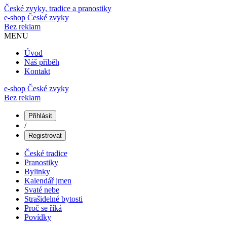
České zvyky, tradice a pranostiky
e-shop
České zvyky
Bez reklam
MENU
Úvod
Náš příběh
Kontakt
e-shop České zvyky
Bez reklam
Přihlásit
/
Registrovat
České tradice
Pranostiky
Bylinky
Kalendář jmen
Svaté nebe
Strašidelné bytosti
Proč se říká
Povídky