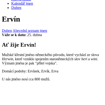
Kalendář jmen
Duben
Ervín
Duben
Abecední seznam jmen
Váže se k datu:
25. dubna
Ať žije Ervín!
Mužské křestní jméno německého původu, které vychází ze slova
Herwin
, které vzniklo spojením staroněmeckých slov
heri
a
wini
.
Význam jména je pak "přítel vojska".
Domácí podoby: Ervínek, Ervík, Erva
U nás jméno nosí cca 800 mužů.