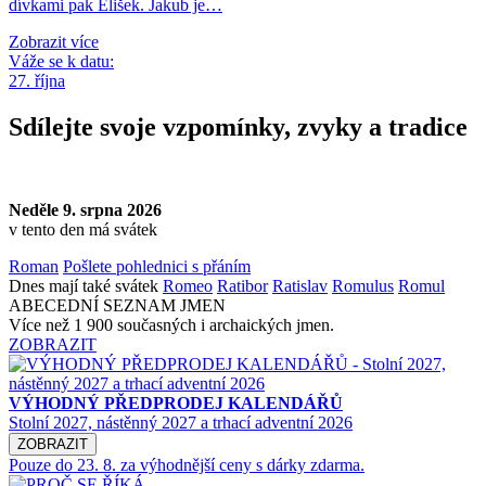
dívkami pak Elišek. Jakub je…
Zobrazit více
Váže se k datu:
27. října
Sdílejte svoje vzpomínky, zvyky a tradice
Neděle 9. srpna 2026
v tento den má svátek
Roman
Pošlete pohlednici s přáním
Dnes mají také svátek
Romeo
Ratibor
Ratislav
Romulus
Romul
ABECEDNÍ SEZNAM JMEN
Více než 1 900 současných i archaických jmen.
ZOBRAZIT
VÝHODNÝ PŘEDPRODEJ KALENDÁŘŮ
Stolní 2027, nástěnný 2027 a trhací adventní 2026
ZOBRAZIT
Pouze do 23. 8. za výhodnější ceny s dárky zdarma.