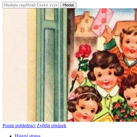
Hledat
Poslat pohlednici
Zvětšit obrázek
Hlavní strana