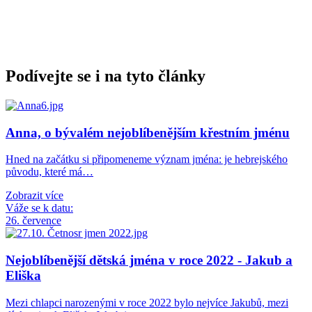
Podívejte se i na tyto články
Anna, o bývalém nejoblíbenějším křestním jménu
Hned na začátku si připomeneme význam jména: je hebrejského
původu, které má…
Zobrazit více
Váže se k datu:
26. července
Nejoblíbenější dětská jména v roce 2022 - Jakub a
Eliška
Mezi chlapci narozenými v roce 2022 bylo nejvíce Jakubů, mezi