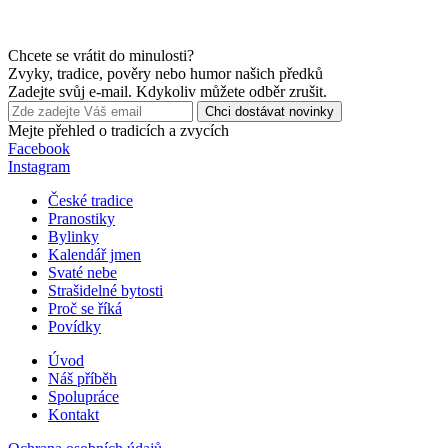
Chcete se vrátit do minulosti?
Zvyky, tradice, pověry nebo humor našich předků
Zadejte svůj e-mail. Kdykoliv můžete odběr zrušit.
Chci dostávat novinky
Mejte přehled o tradicích a zvycích
Facebook
Instagram
České tradice
Pranostiky
Bylinky
Kalendář jmen
Svaté nebe
Strašidelné bytosti
Proč se říká
Povídky
Úvod
Náš příběh
Spolupráce
Kontakt