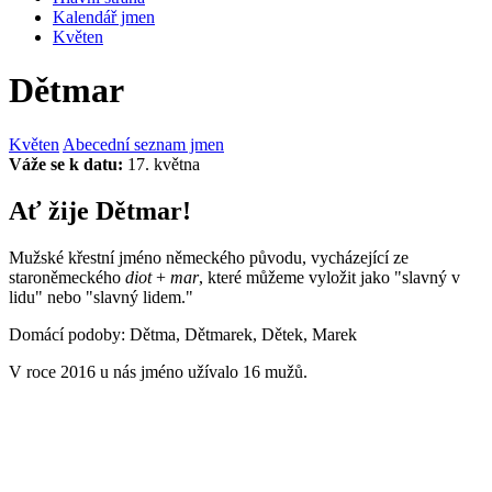
Kalendář jmen
Květen
Dětmar
Květen
Abecední seznam jmen
Váže se k datu:
17. května
Ať žije Dětmar!
Mužské křestní jméno německého původu, vycházející ze
staroněmeckého
diot
+
mar
, které můžeme vyložit jako "slavný v
lidu" nebo "slavný lidem."
Domácí podoby: Dětma, Dětmarek, Dětek, Marek
V roce 2016 u nás jméno užívalo 16 mužů.