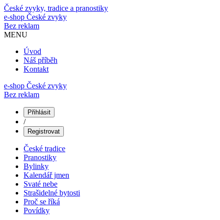
České zvyky, tradice a pranostiky
e-shop
České zvyky
Bez reklam
MENU
Úvod
Náš příběh
Kontakt
e-shop České zvyky
Bez reklam
Přihlásit
/
Registrovat
České tradice
Pranostiky
Bylinky
Kalendář jmen
Svaté nebe
Strašidelné bytosti
Proč se říká
Povídky