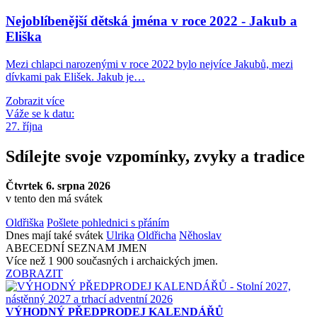
Nejoblíbenější dětská jména v roce 2022 - Jakub a
Eliška
Mezi chlapci narozenými v roce 2022 bylo nejvíce Jakubů, mezi
dívkami pak Elišek. Jakub je…
Zobrazit více
Váže se k datu:
27. října
Sdílejte svoje vzpomínky, zvyky a tradice
Čtvrtek 6. srpna 2026
v tento den má svátek
Oldřiška
Pošlete pohlednici s přáním
Dnes mají také svátek
Ulrika
Oldřicha
Něhoslav
ABECEDNÍ SEZNAM JMEN
Více než 1 900 současných i archaických jmen.
ZOBRAZIT
VÝHODNÝ PŘEDPRODEJ KALENDÁŘŮ