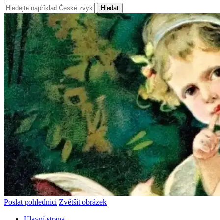
Hledat
Poslat pohlednici
Zvětšit obrázek
Hlavní strana