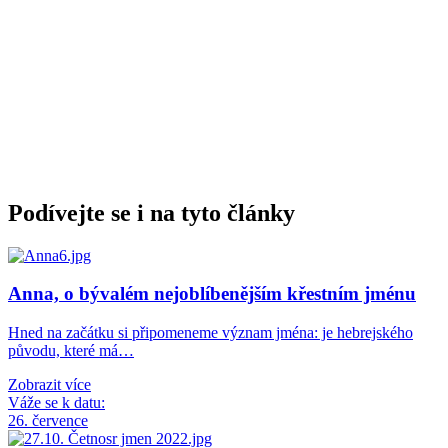
Podívejte se i na tyto články
Anna, o bývalém nejoblíbenějším křestním jménu
Hned na začátku si připomeneme význam jména: je hebrejského
původu, které má…
Zobrazit více
Váže se k datu:
26. července