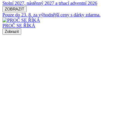
Stolní 2027, nástěnný 2027 a trhací adventní 2026
ZOBRAZIT
Pouze do 23. 8. za výhodnější ceny s dárky zdarma.
PROČ SE ŘÍKÁ
Zobrazit