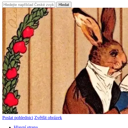
Hledat
Poslat pohlednici
Zvětšit obrázek
Hlavní strana