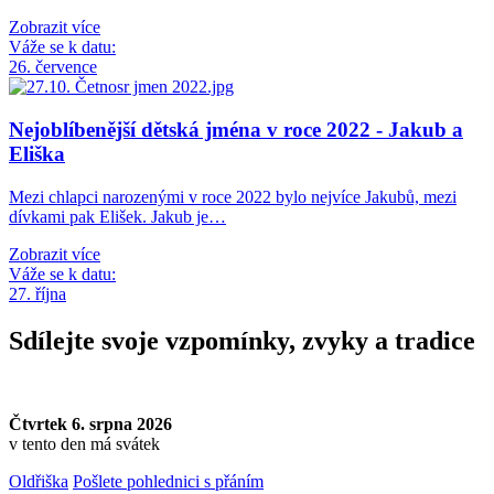
Zobrazit více
Váže se k datu:
26. července
Nejoblíbenější dětská jména v roce 2022 - Jakub a
Eliška
Mezi chlapci narozenými v roce 2022 bylo nejvíce Jakubů, mezi
dívkami pak Elišek. Jakub je…
Zobrazit více
Váže se k datu:
27. října
Sdílejte svoje vzpomínky, zvyky a tradice
Čtvrtek 6. srpna 2026
v tento den má svátek
Oldřiška
Pošlete pohlednici s přáním