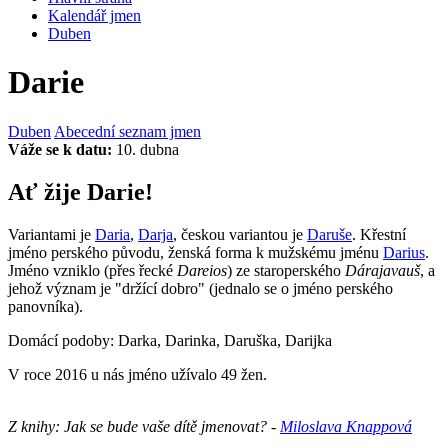
Kalendář jmen
Duben
Darie
Duben
Abecední seznam jmen
Váže se k datu:
10. dubna
Ať žije Darie!
Variantami je
Daria
,
Darja
, českou variantou je
Daruše
. Křestní
jméno perského původu, ženská forma k mužskému jménu
Darius
.
Jméno vzniklo (přes řecké
Dareios
) ze staroperského
Dárajavauš
, a
jehož význam je "držící dobro" (jednalo se o jméno perského
panovníka).
Domácí podoby: Darka, Darinka, Daruška, Darijka
V roce 2016 u nás jméno užívalo 49 žen.
Z knihy: Jak se bude vaše dítě jmenovat? -
Miloslava Knappová