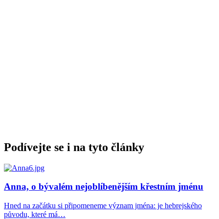
Podívejte se i na tyto články
Anna, o bývalém nejoblíbenějším křestním jménu
Hned na začátku si připomeneme význam jména: je hebrejského
původu, které má…