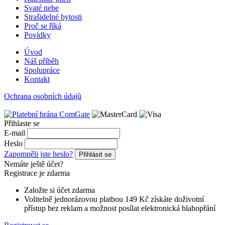
Svaté nebe
Strašidelné bytosti
Proč se říká
Povídky
Úvod
Náš příběh
Spolupráce
Kontakt
Ochrana osobních údajů
Přihlaste se
E-mail
Heslo
Zapomněli jste heslo?
Přihlásit se
Nemáte ještě účet?
Registrace je zdarma
Založte si účet zdarma
Volitelně jednorázovou platbou 149 Kč získáte doživotní
přístup bez reklam a možnost posílat elektronická blahopřání