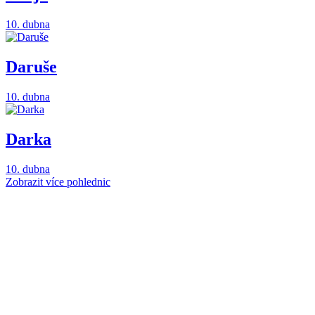
10. dubna
Daruše
10. dubna
Darka
10. dubna
Zobrazit více pohlednic