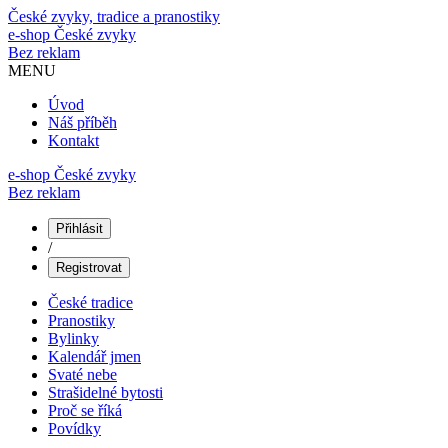
České zvyky, tradice a pranostiky
e-shop
České zvyky
Bez reklam
MENU
Úvod
Náš příběh
Kontakt
e-shop České zvyky
Bez reklam
Přihlásit
/
Registrovat
České tradice
Pranostiky
Bylinky
Kalendář jmen
Svaté nebe
Strašidelné bytosti
Proč se říká
Povídky