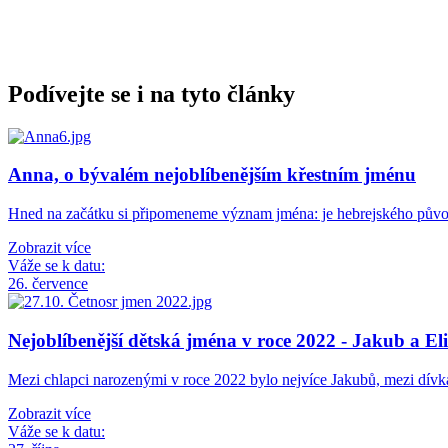
Podívejte se i na tyto články
Anna, o bývalém nejoblíbenějším křestním jménu
Hned na začátku si připomeneme význam jména: je hebrejského pův
Zobrazit více
Váže se k datu:
26. července
Nejoblíbenější dětská jména v roce 2022 - Jakub a El
Mezi chlapci narozenými v roce 2022 bylo nejvíce Jakubů, mezi dív
Zobrazit více
Váže se k datu: