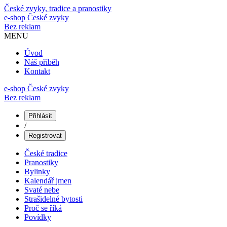
České zvyky, tradice a pranostiky
e-shop
České zvyky
Bez reklam
MENU
Úvod
Náš příběh
Kontakt
e-shop České zvyky
Bez reklam
Přihlásit
/
Registrovat
České tradice
Pranostiky
Bylinky
Kalendář jmen
Svaté nebe
Strašidelné bytosti
Proč se říká
Povídky