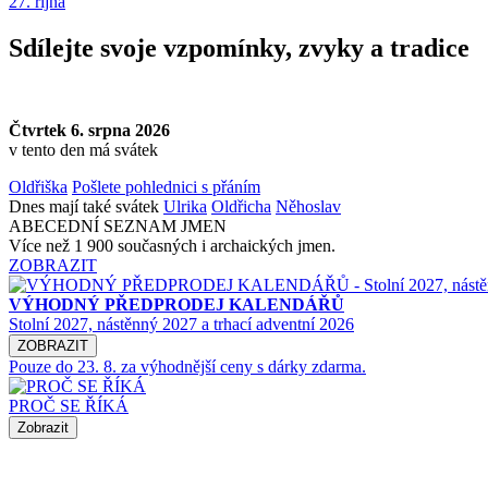
27. října
Sdílejte svoje vzpomínky, zvyky a tradice
Čtvrtek 6. srpna 2026
v tento den má svátek
Oldřiška
Pošlete pohlednici s přáním
Dnes mají také svátek
Ulrika
Oldřicha
Něhoslav
ABECEDNÍ SEZNAM JMEN
Více než 1 900 současných i archaických jmen.
ZOBRAZIT
VÝHODNÝ PŘEDPRODEJ KALENDÁŘŮ
Stolní 2027, nástěnný 2027 a trhací adventní 2026
ZOBRAZIT
Pouze do 23. 8. za výhodnější ceny s dárky zdarma.
PROČ SE ŘÍKÁ
Zobrazit