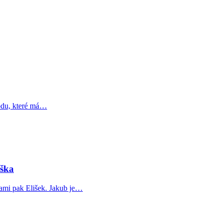
odu, které má…
iška
kami pak Elišek. Jakub je…