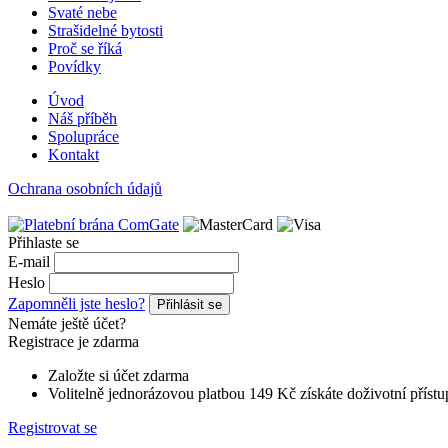
Svaté nebe
Strašidelné bytosti
Proč se říká
Povídky
Úvod
Náš příběh
Spolupráce
Kontakt
Ochrana osobních údajů
Přihlaste se
E-mail
Heslo
Zapomněli jste heslo?
Přihlásit se
Nemáte ještě účet?
Registrace je zdarma
Založte si účet zdarma
Volitelně jednorázovou platbou 149 Kč získáte doživotní přístu
Registrovat se