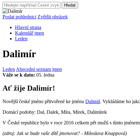
Hledat
Poslat pohlednici
Zvětšit obrázek
Hlavní strana
Kalendář jmen
Leden
Dalimír
Leden
Abecední seznam jmen
Váže se k datu:
05. ledna
Ať žije Dalimír!
Novější české jméno přitvořené ke jménu
Dalimil
. Vykládáme ho jako
Domácí podoby: Dal, Dalek, Míra, Mirek, Dalimírek
V České republice bylo v roce 2016 celkem pět mužů s tímto jménem
(zdroj: Jak se bude vaše dítě jmenovat? - Miloslava Knappová)