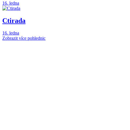
16. ledna
Ctirada
16. ledna
Zobrazit více pohlednic