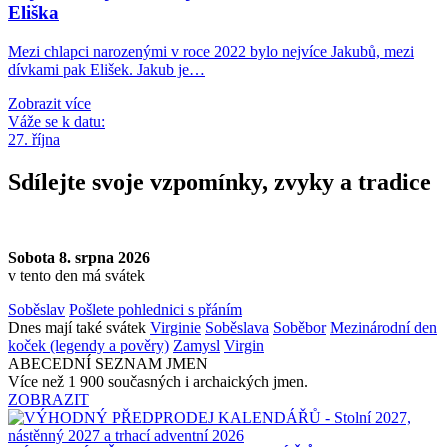
Eliška
Mezi chlapci narozenými v roce 2022 bylo nejvíce Jakubů, mezi
dívkami pak Elišek. Jakub je…
Zobrazit více
Váže se k datu:
27. října
Sdílejte svoje vzpomínky, zvyky a tradice
Sobota 8. srpna 2026
v tento den má svátek
Soběslav
Pošlete pohlednici s přáním
Dnes mají také svátek
Virginie
Soběslava
Soběbor
Mezinárodní den
koček (legendy a pověry)
Zamysl
Virgin
ABECEDNÍ SEZNAM JMEN
Více než 1 900 současných i archaických jmen.
ZOBRAZIT