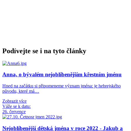
Podívejte se i na tyto články
Anna, o bývalém nejoblíbenějším křestním jménu
Hned na začátku si připomeneme význam jména: je hebrejského
původu, které má…
Zobrazit více
Váže se k datu:
26. července
Nejoblíbenější dětská jména v roce 2022 - Jakub a