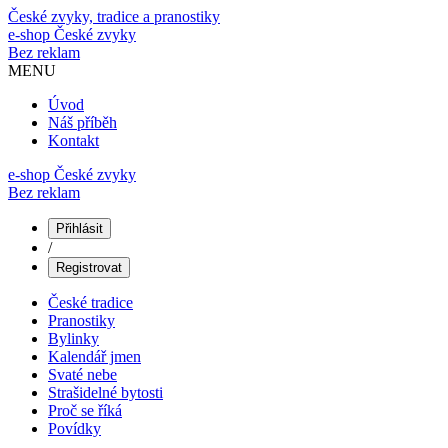
České zvyky, tradice a pranostiky
e-shop
České zvyky
Bez reklam
MENU
Úvod
Náš příběh
Kontakt
e-shop České zvyky
Bez reklam
Přihlásit
/
Registrovat
České tradice
Pranostiky
Bylinky
Kalendář jmen
Svaté nebe
Strašidelné bytosti
Proč se říká
Povídky