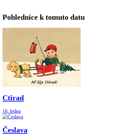
Pohlednice k tomuto datu
Ctirad
16. ledna
Česlava