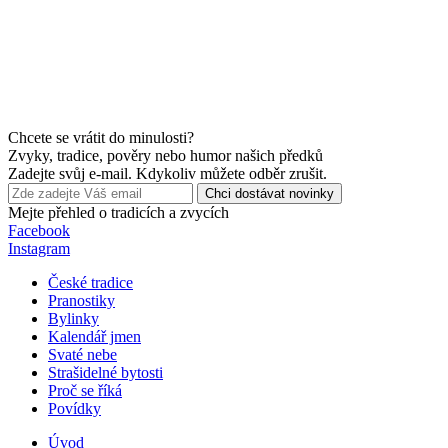
Chcete se vrátit do minulosti?
Zvyky, tradice, pověry nebo humor našich předků
Zadejte svůj e-mail. Kdykoliv můžete odběr zrušit.
Chci dostávat novinky
Mejte přehled o tradicích a zvycích
Facebook
Instagram
České tradice
Pranostiky
Bylinky
Kalendář jmen
Svaté nebe
Strašidelné bytosti
Proč se říká
Povídky
Úvod