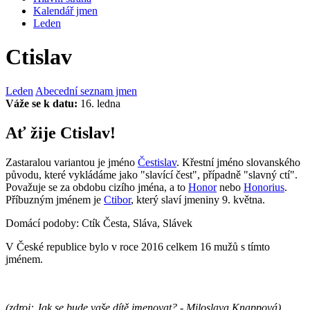
Kalendář jmen
Leden
Ctislav
Leden
Abecední seznam jmen
Váže se k datu:
16. ledna
Ať žije Ctislav!
Zastaralou variantou je jméno
Čestislav
. Křestní jméno slovanského
původu, které vykládáme jako "slavící čest", případně "slavný ctí".
Považuje se za obdobu cizího jména, a to
Honor
nebo
Honorius
.
Příbuzným jménem je
Ctibor
, který slaví jmeniny 9. května.
Domácí podoby: Ctík Česta, Sláva, Slávek
V České republice bylo v roce 2016 celkem 16 mužů s tímto
jménem.
(zdroj: Jak se bude vaše dítě jmenovat? - Miloslava Knappová)