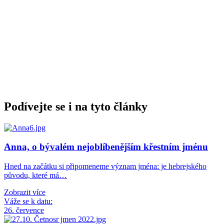
Podívejte se i na tyto články
Anna, o bývalém nejoblíbenějším křestním jménu
Hned na začátku si připomeneme význam jména: je hebrejského
původu, které má…
Zobrazit více
Váže se k datu:
26. července