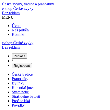
České zvyky, tradice a pranostiky
e-shop
České zvyky
Bez reklam
MENU
Úvod
Náš příběh
Kontakt
e-shop České zvyky
Bez reklam
Přihlásit
/
Registrovat
České tradice
Pranostiky
Bylinky
Kalendář jmen
Svaté nebe
Strašidelné bytosti
Proč se říká
Povídky