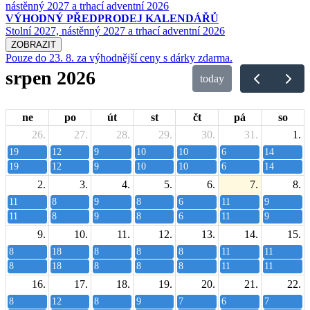
VÝHODNÝ PŘEDPRODEJ KALENDÁŘŮ
Stolní 2027, nástěnný 2027 a trhací adventní 2026
ZOBRAZIT
Pouze do 23. 8. za výhodnější ceny s dárky zdarma.
srpen 2026
today
ne
po
út
st
čt
pá
so
26.
27.
28.
29.
30.
31.
1.
19
12
9
10
10
6
14
19
12
9
10
10
6
14
2.
3.
4.
5.
6.
7.
8.
11
8
9
8
6
11
9
11
8
9
8
6
11
9
9.
10.
11.
12.
13.
14.
15.
8
18
8
8
8
11
11
8
18
8
8
8
11
11
16.
17.
18.
19.
20.
21.
22.
8
12
8
9
7
6
7