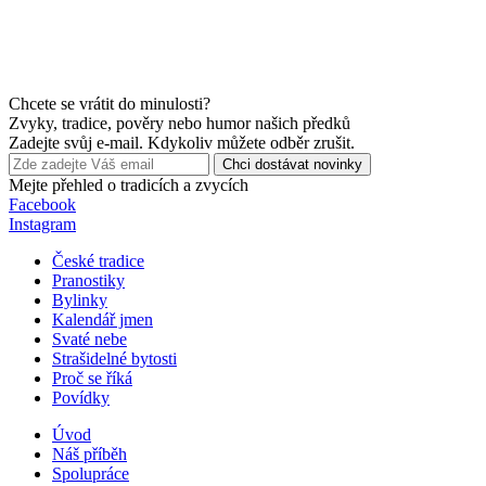
Chcete se vrátit do minulosti?
Zvyky, tradice, pověry nebo humor našich předků
Zadejte svůj e-mail. Kdykoliv můžete odběr zrušit.
Chci dostávat novinky
Mejte přehled o tradicích a zvycích
Facebook
Instagram
České tradice
Pranostiky
Bylinky
Kalendář jmen
Svaté nebe
Strašidelné bytosti
Proč se říká
Povídky
Úvod
Náš příběh
Spolupráce