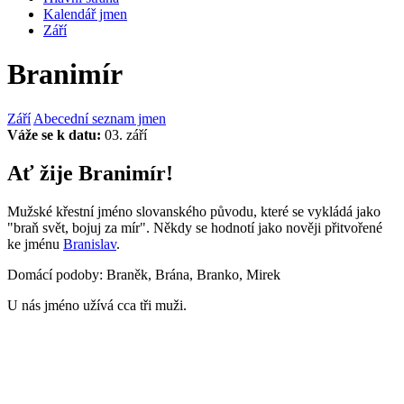
Kalendář jmen
Září
Branimír
Září
Abecední seznam jmen
Váže se k datu:
03. září
Ať žije Branimír!
Mužské křestní jméno slovanského původu, které se vykládá jako
"braň svět, bojuj za mír". Někdy se hodnotí jako nověji přitvořené
ke jménu
Branislav
.
Domácí podoby: Braněk, Brána, Branko, Mirek
U nás jméno užívá cca tři muži.