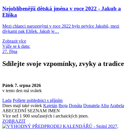
Nejoblíbenější dětská jména v roce 2022 - Jakub a
Eliška
Mezi chlapci narozenými v roce 2022 bylo nejvíce Jakubů, mezi
dívkami pak Elišek. Jakub je…
Zobrazit více
Váže se k datu:
27. října
Sdílejte svoje vzpomínky, zvyky a tradice
Pátek 7. srpna 2026
v tento den má svátek
Lada
Pošlete pohlednici s přáním
Dnes mají také svátek
Kajetán
Iboja
Donáta
Donatela
Afra
Arabela
ABECEDNÍ SEZNAM JMEN
Více než 1 900 současných i archaických jmen.
ZOBRAZIT