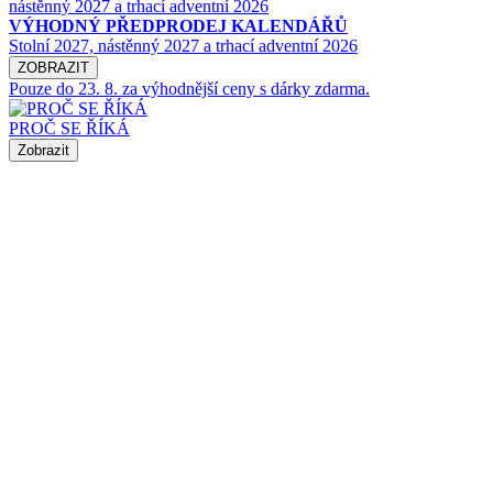
VÝHODNÝ PŘEDPRODEJ KALENDÁŘŮ
Stolní 2027, nástěnný 2027 a trhací adventní 2026
ZOBRAZIT
Pouze do 23. 8. za výhodnější ceny s dárky zdarma.
PROČ SE ŘÍKÁ
Zobrazit