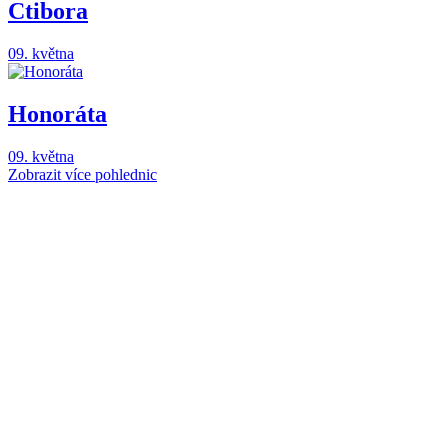
Ctibora
09. května
Honoráta
09. května
Zobrazit více pohlednic