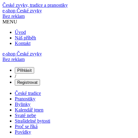
České zvyky, tradice a pranostiky
e-shop
České zvyky
Bez reklam
MENU
Úvod
Náš příběh
Kontakt
e-shop České zvyky
Bez reklam
Přihlásit
/
Registrovat
České tradice
Pranostiky
Bylinky
Kalendář jmen
Svaté nebe
Strašidelné bytosti
Proč se říká
Povídky