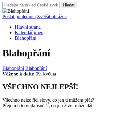
Hledat
Poslat pohlednici
Zvětšit obrázek
Hlavní strana
Kalendář jmen
Blahopřání
Blahopřání
Blahopřání
Blahopřání
Váže se k datu:
09. května
VŠECHNO NEJLEPŠÍ!
Všechno nelze říci slovy, co jen ti můžem přát?
Přejem ti to nejkrásnější, co jen život může dát.