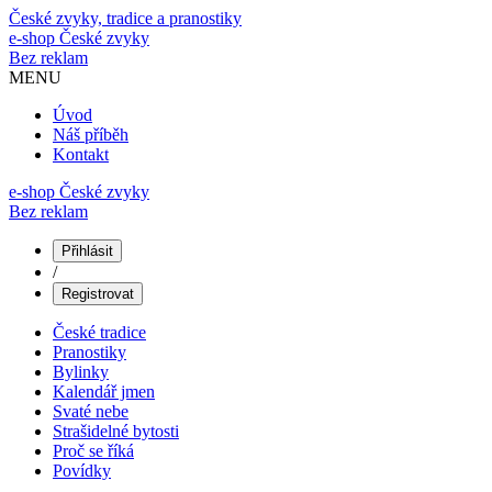
České zvyky, tradice a pranostiky
e-shop
České zvyky
Bez reklam
MENU
Úvod
Náš příběh
Kontakt
e-shop České zvyky
Bez reklam
Přihlásit
/
Registrovat
České tradice
Pranostiky
Bylinky
Kalendář jmen
Svaté nebe
Strašidelné bytosti
Proč se říká
Povídky