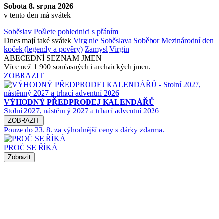
Sobota 8. srpna 2026
v tento den má svátek
Soběslav
Pošlete pohlednici s přáním
Dnes mají také svátek
Virginie
Soběslava
Soběbor
Mezinárodní den
koček (legendy a pověry)
Zamysl
Virgin
ABECEDNÍ SEZNAM JMEN
Více než 1 900 současných i archaických jmen.
ZOBRAZIT
VÝHODNÝ PŘEDPRODEJ KALENDÁŘŮ
Stolní 2027, nástěnný 2027 a trhací adventní 2026
ZOBRAZIT
Pouze do 23. 8. za výhodnější ceny s dárky zdarma.
PROČ SE ŘÍKÁ
Zobrazit