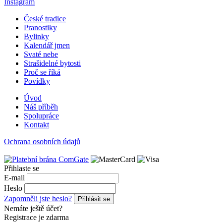
Instagram
České tradice
Pranostiky
Bylinky
Kalendář jmen
Svaté nebe
Strašidelné bytosti
Proč se říká
Povídky
Úvod
Náš příběh
Spolupráce
Kontakt
Ochrana osobních údajů
Přihlaste se
E-mail
Heslo
Zapomněli jste heslo?
Přihlásit se
Nemáte ještě účet?
Registrace je zdarma