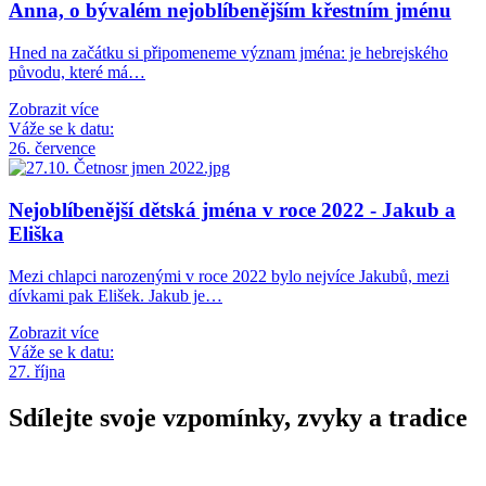
Anna, o bývalém nejoblíbenějším křestním jménu
Hned na začátku si připomeneme význam jména: je hebrejského
původu, které má…
Zobrazit více
Váže se k datu:
26. července
Nejoblíbenější dětská jména v roce 2022 - Jakub a
Eliška
Mezi chlapci narozenými v roce 2022 bylo nejvíce Jakubů, mezi
dívkami pak Elišek. Jakub je…
Zobrazit více
Váže se k datu:
27. října
Sdílejte svoje vzpomínky, zvyky a tradice