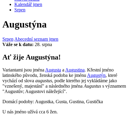
Kalendář jmen
Srpen
Augustýna
Srpen
Abecední seznam jmen
Váže se k datu:
28. srpna
Ať žije Augustýna!
Variantami jsou jména
Augusta
a
Augustina
. Křestní jméno
latinského původu, ženská podoba ke jménu
Augustýn
, které
vychází od slova
augustus
, podle kterého jej vykládáme jako
"vznešený, majestání" a následného jména
Augustus
s významem
"Augustův; Augustovi náležející".
Domácí podoby: Augustka, Gusta, Gustina, Gustička
U nás jméno užívá cca 6 žen.