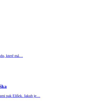
odu, které má…
iška
kami pak Elišek. Jakub je…