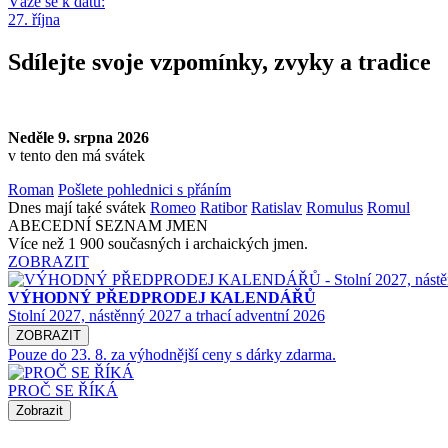
Váže se k datu:
27. října
Sdílejte svoje vzpomínky, zvyky a tradice
Neděle 9. srpna 2026
v tento den má svátek
Roman
Pošlete pohlednici s přáním
Dnes mají také svátek
Romeo
Ratibor
Ratislav
Romulus
Romul
ABECEDNÍ SEZNAM JMEN
Více než 1 900 současných i archaických jmen.
ZOBRAZIT
VÝHODNÝ PŘEDPRODEJ KALENDÁŘŮ
Stolní 2027, nástěnný 2027 a trhací adventní 2026
ZOBRAZIT
Pouze do 23. 8. za výhodnější ceny s dárky zdarma.
PROČ SE ŘÍKÁ
Zobrazit