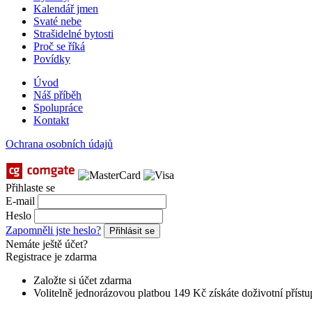
Kalendář jmen
Svaté nebe
Strašidelné bytosti
Proč se říká
Povídky
Úvod
Náš příběh
Spolupráce
Kontakt
Ochrana osobních údajů
Přihlaste se
E-mail
Heslo
Zapomněli jste heslo?
Přihlásit se
Nemáte ještě účet?
Registrace je zdarma
Založte si účet zdarma
Volitelně jednorázovou platbou 149 Kč získáte doživotní přístu