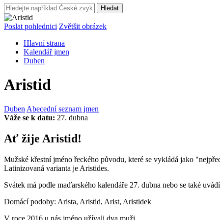
Hledat
Poslat pohlednici
Zvětšit obrázek
Hlavní strana
Kalendář jmen
Duben
Aristid
Duben
Abecední seznam jmen
Váže se k datu:
27. dubna
Ať žije Aristid!
Mužské křestní jméno řeckého původu, které se vykládá jako "nejpředněj
Latinizovaná varianta je Aristides.
Svátek má podle maďarského kalendáře 27. dubna nebo se také uvádí 
Domácí podoby: Arista, Aristid, Arist, Aristidek
V roce 2016 u nás jméno užívali dva muži.