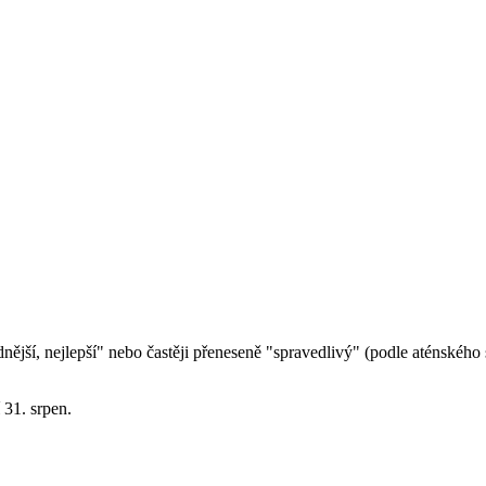
ší, nejlepší" nebo častěji přeneseně "spravedlivý" (podle aténského stát
31. srpen.