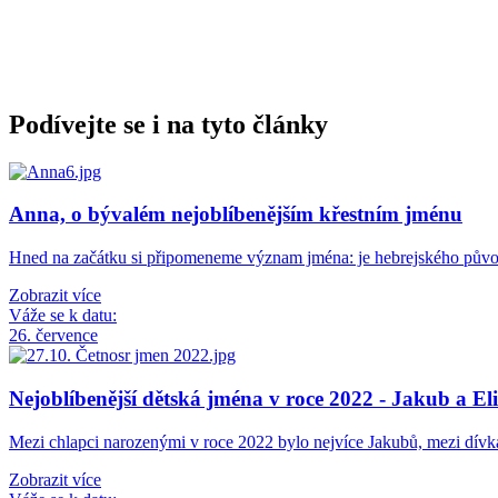
Podívejte se i na tyto články
Anna, o bývalém nejoblíbenějším křestním jménu
Hned na začátku si připomeneme význam jména: je hebrejského pův
Zobrazit více
Váže se k datu:
26. července
Nejoblíbenější dětská jména v roce 2022 - Jakub a El
Mezi chlapci narozenými v roce 2022 bylo nejvíce Jakubů, mezi dív
Zobrazit více