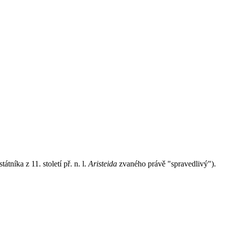
níka z 11. století př. n. l.
Aristeida
zvaného právě "spravedlivý").