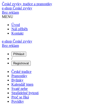
České zvyky, tradice a pranostiky
e-shop
České zvyky
Bez reklam
MENU
Úvod
Náš příběh
Kontakt
e-shop České zvyky
Bez reklam
Přihlásit
/
Registrovat
České tradice
Pranostiky
Bylinky
Kalendář jmen
Svaté nebe
Strašidelné bytosti
Proč se říká
Povídky