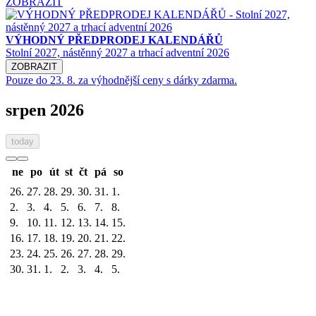
ZOBRAZIT
VÝHODNÝ PŘEDPRODEJ KALENDÁŘŮ
Stolní 2027, nástěnný 2027 a trhací adventní 2026
ZOBRAZIT
Pouze do 23. 8. za výhodnější ceny s dárky zdarma.
srpen 2026
today
ne
po
út
st
čt
pá
so
26.
27.
28.
29.
30.
31.
1.
2.
3.
4.
5.
6.
7.
8.
9.
10.
11.
12.
13.
14.
15.
16.
17.
18.
19.
20.
21.
22.
23.
24.
25.
26.
27.
28.
29.
30.
31.
1.
2.
3.
4.
5.