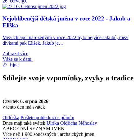
26. července
Nejoblíbenější dětská jména v roce 2022 - Jakub a
Eliška
Mezi chlapci narozenými v roce 2022 bylo nejvíce Jakubů, mezi
dívkami pak Elišek. Jakub je…
Zobrazit více
Váže se k datu:
27. října
Sdílejte svoje vzpomínky, zvyky a tradice
Čtvrtek 6. srpna 2026
v tento den má svátek
Oldřiška
Pošlete pohlednici s přáním
Dnes mají také svátek
Ulrika
Oldřicha
Něhoslav
ABECEDNÍ SEZNAM JMEN
Více než 1 900 současných i archaických jmen.