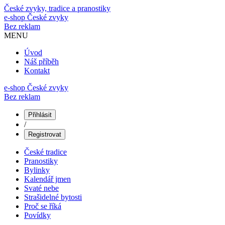
České zvyky, tradice a pranostiky
e-shop
České zvyky
Bez reklam
MENU
Úvod
Náš příběh
Kontakt
e-shop České zvyky
Bez reklam
Přihlásit
/
Registrovat
České tradice
Pranostiky
Bylinky
Kalendář jmen
Svaté nebe
Strašidelné bytosti
Proč se říká
Povídky