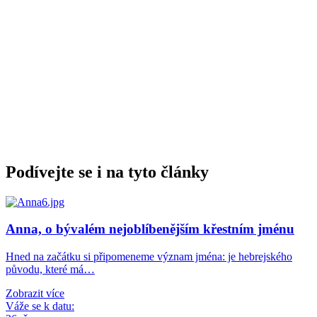
Podívejte se i na tyto články
Anna, o bývalém nejoblíbenějším křestním jménu
Hned na začátku si připomeneme význam jména: je hebrejského
původu, které má…
Zobrazit více
Váže se k datu: