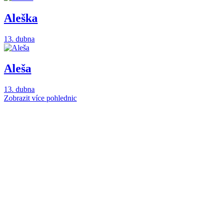
Aleška
13. dubna
Aleša
13. dubna
Zobrazit více pohlednic