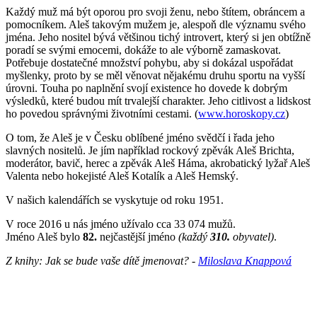
Každý muž má být oporou pro svoji ženu, nebo štítem, obráncem a
pomocníkem. Aleš takovým mužem je, alespoň dle významu svého
jména. Jeho nositel bývá většinou tichý introvert, který si jen obtížně
poradí se svými emocemi, dokáže to ale výborně zamaskovat.
Potřebuje dostatečné množství pohybu, aby si dokázal uspořádat
myšlenky, proto by se měl věnovat nějakému druhu sportu na vyšší
úrovni. Touha po naplnění svojí existence ho dovede k dobrým
výsledků, které budou mít trvalejší charakter. Jeho citlivost a lidskost
ho povedou správnými životními cestami. (
www.horoskopy.cz
)
O tom, že Aleš je v Česku oblíbené jméno svědčí i řada jeho
slavných nositelů. Je jím například rockový zpěvák Aleš Brichta,
moderátor, bavič, herec a zpěvák Aleš Háma, akrobatický lyžař Aleš
Valenta nebo hokejisté Aleš Kotalík a Aleš Hemský.
V našich kalendářích se vyskytuje od roku 1951.
V roce 2016 u nás jméno užívalo cca 33 074 mužů.
Jméno Aleš bylo
82.
nejčastější jméno
(každý
310.
obyvatel)
.
Z knihy: Jak se bude vaše dítě jmenovat? -
Miloslava Knappová