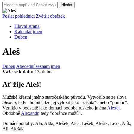
Hledat
Poslat pohlednici
Zvětšit obrázek
Hlavní strana
Kalendář jmen
Duben
Aleš
Duben
Abecední seznam jmen
Váže se k datu:
13. dubna
Ať žije Aleš!
Mužské křestní jméno staročeského původu. Vytvořilo se ze slova
alexein
, tedy "bránit", lze jej vyložit jako "záštita" anebo "pomoc".
Vzniklo v podstatě jako domácí podoba ruského jména
Alexej
.
Obdobně
Alexandr
, tedy "obránce mužů".
Domácí podoby: Ala, Alda, Alešek, Alča, Lešek, Alešík, Lexa, Alík,
Ali, Alešák