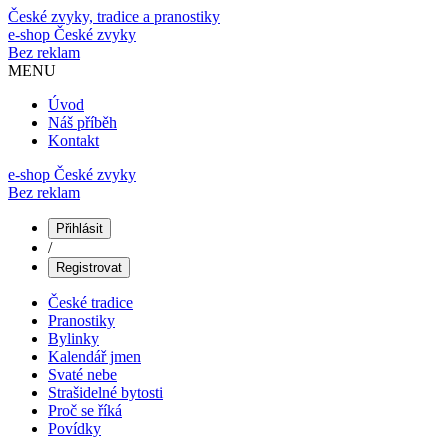
České zvyky, tradice a pranostiky
e-shop
České zvyky
Bez reklam
MENU
Úvod
Náš příběh
Kontakt
e-shop České zvyky
Bez reklam
Přihlásit
/
Registrovat
České tradice
Pranostiky
Bylinky
Kalendář jmen
Svaté nebe
Strašidelné bytosti
Proč se říká
Povídky