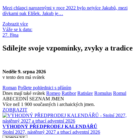
Mezi chlapci narozenými v roce 2022 bylo nejvíce Jakubů, mezi
dívkami pak Elišek. Jakub je…
Zobrazit více
Váže se k datu:
27. října
Sdílejte svoje vzpomínky, zvyky a tradice
Neděle 9. srpna 2026
v tento den má svátek
Roman
Pošlete pohlednici s přáním
Dnes mají také svátek
Romeo
Ratibor
Ratislav
Romulus
Romul
ABECEDNÍ SEZNAM JMEN
Více než 1 900 současných i archaických jmen.
ZOBRAZIT
VÝHODNÝ PŘEDPRODEJ KALENDÁŘŮ
Stolní 2027, nástěnný 2027 a trhací adventní 2026