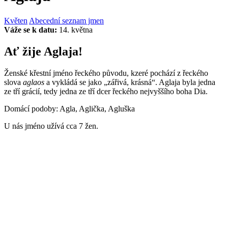
Květen
Abecední seznam jmen
Váže se k datu:
14. května
Ať žije Aglaja!
Ženské křestní jméno řeckého původu, kzeré pochází z řeckého
slova
aglaos
a vykládá se jako „zářivá, krásná“. Aglaja byla jedna
ze tří grácií, tedy jedna ze tří dcer řeckého nejvyššího boha Dia.
Domácí podoby: Agla, Aglička, Agluška
U nás jméno užívá cca 7 žen.