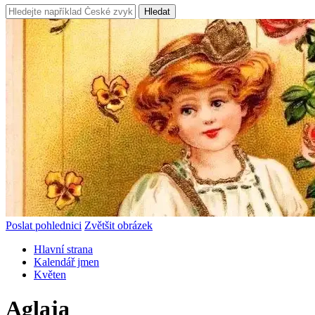
Hledat
Poslat pohlednici
Zvětšit obrázek
Hlavní strana
Kalendář jmen
Květen
Aglaja