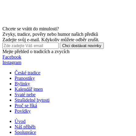
Chcete se vrátit do minulosti?
Zvyky, tradice, pověry nebo humor našich předků
Zadejte svůj e-mail. Kdykoliv můžete odběr zrušit.
Chci dostávat novinky
Mejte přehled o tradicích a zvycích
Facebook
Instagram
České tradice
Pranostiky
Bylinky
Kalendář jmen
Svaté nebe
Strašidelné bytosti
Proč se říká
Povídky
Úvod
Náš příběh
Spolupráce