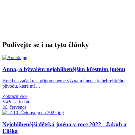
Podívejte se i na tyto články
Anna, o bývalém nejoblíbenějším křestním jménu
Hned na začátku si připomeneme význam jména: je hebrejského
původu, které má…
Zobrazit více
Váže se k datu:
26. července
Nejoblíbenější dětská jména v roce 2022 - Jakub a
Eliška