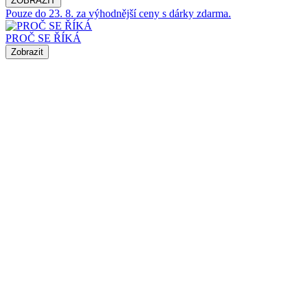
ZOBRAZIT
Pouze do 23. 8. za výhodnější ceny s dárky zdarma.
PROČ SE ŘÍKÁ
Zobrazit