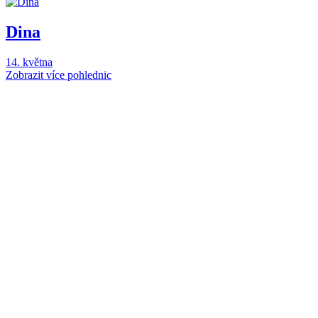
Dina
14. května
Zobrazit více pohlednic