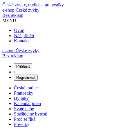
České zvyky, tradice a pranostiky
e-shop
České zvyky
Bez reklam
MENU
Úvod
Náš příběh
Kontakt
e-shop České zvyky
Bez reklam
Přihlásit
/
Registrovat
České tradice
Pranostiky
Bylinky
Kalendář jmen
Svaté nebe
Strašidelné bytosti
Proč se říká
Povídky