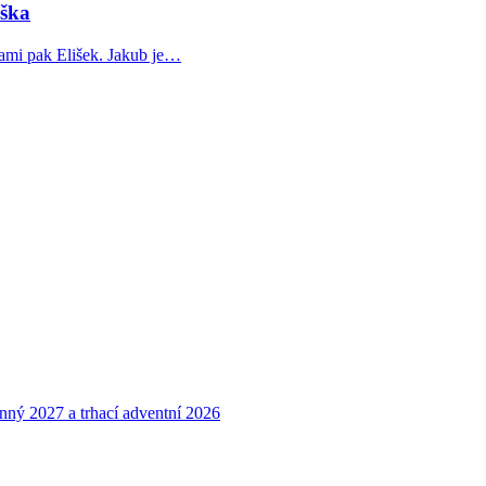
iška
kami pak Elišek. Jakub je…