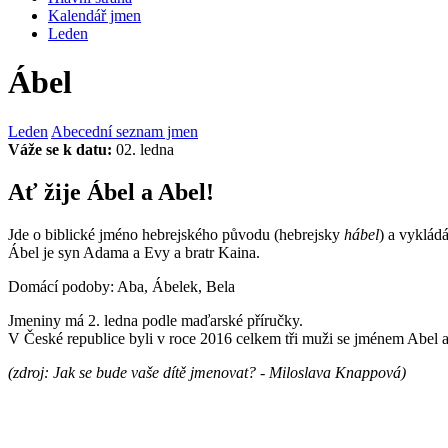
Kalendář jmen
Leden
Ábel
Leden
Abecední seznam jmen
Váže se k datu:
02. ledna
Ať žije Ábel a Abel!
Jde o biblické jméno hebrejského původu (hebrejsky
hábel
) a vyklád
Ábel je syn Adama a Evy a bratr Kaina.
Domácí podoby: Aba, Ábelek, Bela
Jmeniny má 2. ledna podle maďarské příručky.
V České republice byli v roce 2016 celkem tři muži se jménem Abel
(zdroj: Jak se bude vaše dítě jmenovat? - Miloslava Knappová)