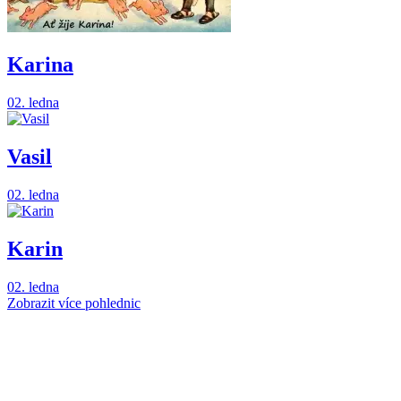
Karina
02. ledna
Vasil
02. ledna
Karin
02. ledna
Zobrazit více pohlednic