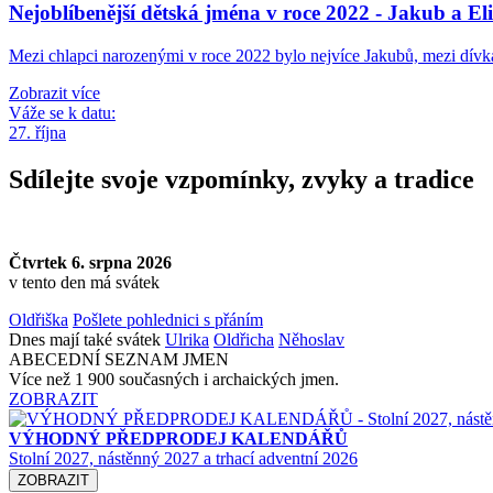
Nejoblíbenější dětská jména v roce 2022 - Jakub a El
Mezi chlapci narozenými v roce 2022 bylo nejvíce Jakubů, mezi dív
Zobrazit více
Váže se k datu:
27. října
Sdílejte svoje vzpomínky, zvyky a tradice
Čtvrtek 6. srpna 2026
v tento den má svátek
Oldřiška
Pošlete pohlednici s přáním
Dnes mají také svátek
Ulrika
Oldřicha
Něhoslav
ABECEDNÍ SEZNAM JMEN
Více než 1 900 současných i archaických jmen.
ZOBRAZIT
VÝHODNÝ PŘEDPRODEJ KALENDÁŘŮ
Stolní 2027, nástěnný 2027 a trhací adventní 2026
ZOBRAZIT