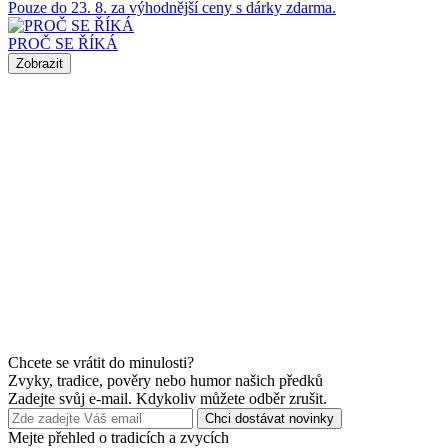
Pouze do 23. 8. za výhodnější ceny s dárky zdarma.
PROČ SE ŘÍKÁ
Zobrazit
Chcete se vrátit do minulosti?
Zvyky, tradice, pověry nebo humor našich předků
Zadejte svůj e-mail. Kdykoliv můžete odběr zrušit.
Chci dostávat novinky
Mejte přehled o tradicích a zvycích