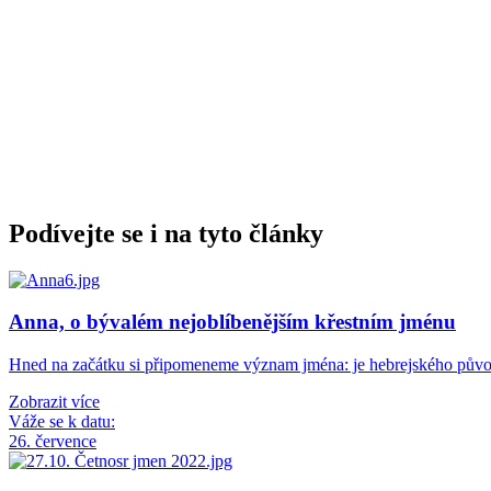
Podívejte se i na tyto články
Anna, o bývalém nejoblíbenějším křestním jménu
Hned na začátku si připomeneme význam jména: je hebrejského pův
Zobrazit více
Váže se k datu:
26. července